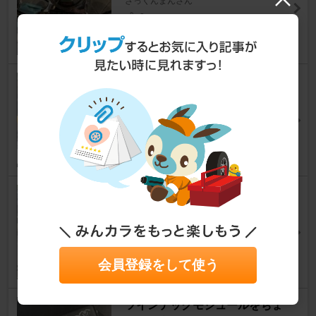
ざっくんまんさん
2
配線中通し…これはめんどくさ
い(；´Д｀)
スポーツスター XL1200C カスタム
ざっくんまんさん
3
メーター移設😘その3
スポーツスター XL1200C カスタム
ざっくんまんさん
4
会員登録をして使う
ツインテックモジュールをちょ