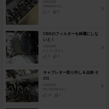
CBX1000
funk&soulさん
1
0
CBXのフィルターを綺麗にしな
いと！
CBX1000
ひとりいすさん
5
0
キャブレター取り外し＆点検 そ
の1
CBX1000
RD-TECNICAさん
15
1