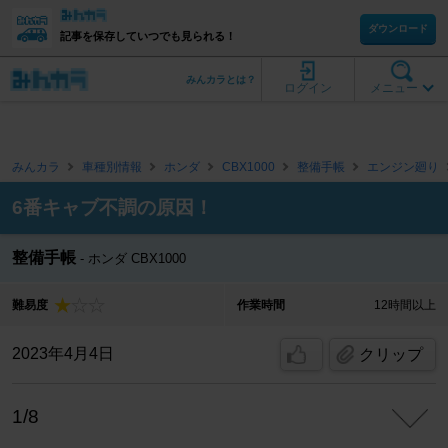
ダウンロード
記事を保存していつでも見られる！
みんカラとは？
ログイン
メニュー
みんカラ
車種別情報
ホンダ
CBX1000
整備手帳
エンジン廻り
6番キャブ不調の原因！
整備手帳
ホンダ CBX1000
難易度
作業時間
12時間以上
2023年4月4日
クリップ
1/8