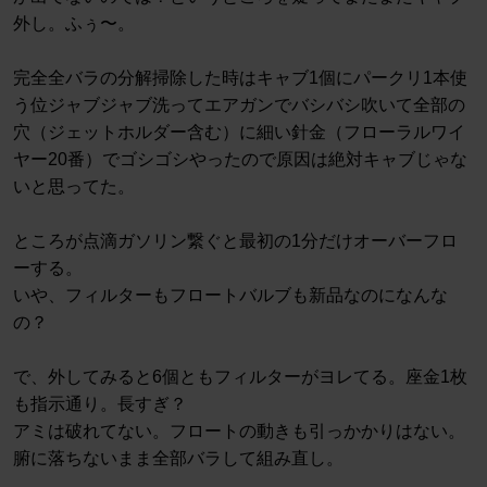
外し。ふぅ〜。
完全全バラの分解掃除した時はキャブ1個にパークリ1本使
う位ジャブジャブ洗ってエアガンでバシバシ吹いて全部の
穴（ジェットホルダー含む）に細い針金（フローラルワイ
ヤー20番）でゴシゴシやったので原因は絶対キャブじゃな
いと思ってた。
ところが点滴ガソリン繋ぐと最初の1分だけオーバーフロ
ーする。
いや、フィルターもフロートバルブも新品なのになんな
の？
で、外してみると6個ともフィルターがヨレてる。座金1枚
も指示通り。長すぎ？
アミは破れてない。フロートの動きも引っかかりはない。
腑に落ちないまま全部バラして組み直し。