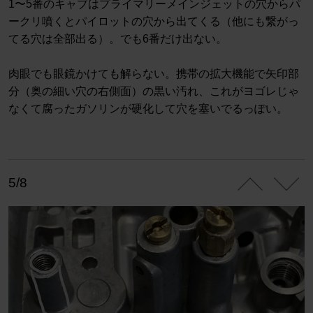
1〜5番のキャブはプライマリーメインジェットの穴からパ
ークリ噴くとパイロットの穴から出てくる（他にも繋がっ
てる穴は全部出る）。でも6番だけ出ない。
肉眼でも眼鏡かけても解らない。携帯の拡大機能で矢印部
分（奥の細い穴の右側面）の黒い汚れ、これがヨゴレじゃ
なくて腐ったガソリンが硬化して穴を塞いでるっぽい。
5/8