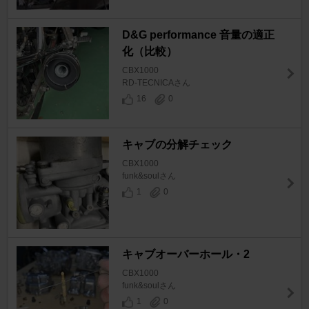
D&G performance 音量の適正
化（比較）
CBX1000
RD-TECNICAさん
16
0
キャブの分解チェック
CBX1000
funk&soulさん
1
0
キャブオーバーホール・2
CBX1000
funk&soulさん
1
0