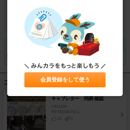
車種
ホンダ CBX1000
作業カテゴリ
エンジン廻り
吸気系
調整・点検・清掃
目的
修理・故障・メンテナンス
作業
DIY
funk&soulさん
funk&soulさんの愛車
会員登録をして使う
この記事を見た人におすすめ
キャブレター 同調 確認
CBX1000
RD-TECNICAさん
15
0