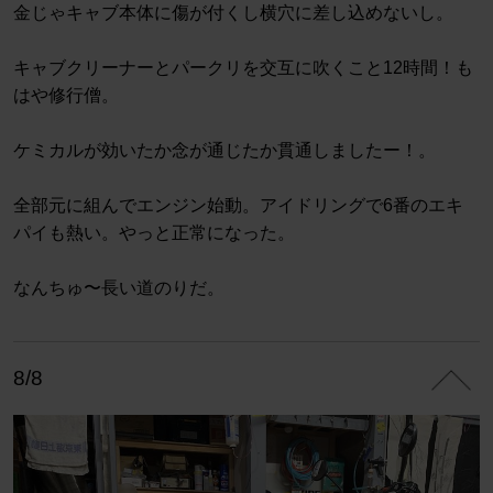
金じゃキャブ本体に傷が付くし横穴に差し込めないし。
キャブクリーナーとパークリを交互に吹くこと12時間！も
はや修行僧。
ケミカルが効いたか念が通じたか貫通しましたー！。
全部元に組んでエンジン始動。アイドリングで6番のエキ
パイも熱い。やっと正常になった。
なんちゅ〜長い道のりだ。
8/8