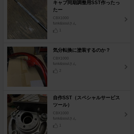
キャブ同期調整用SST作ったっ
たー
CBX1000
funk&soulさん
1
気分転換に塗装するのか？
CBX1000
funk&soulさん
2
自作SST（スペシャルサービス
ツール）
CBX1000
funk&soulさん
1