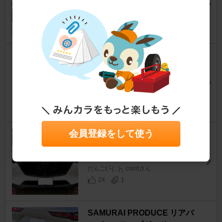
CX-60
[KH]
しげヒロさん
22
0
Hyorabyn フロントグリルカバ
ー
CX-60
[KH]
しろくまるさん
20
0
会員登録をして使う
多分・・・中華製 フロント グ
リルガーニッシュ カバー
CX-60
[KH]
だんご(└|∵|┐.com)さん
24
1
SAMURAI PRODUCE リアバ