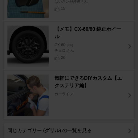
はいさい@沖縄さん
15
【メモ】CX-60/80 純正ホイー
ル
CX-60
[KH]
チェロ.さん
26
気軽にできるDIYカスタム【エ
クステリア編】
カーライフ
同じカテゴリー (
グリル
) の一覧を見る