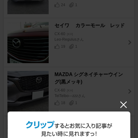
24
1
セイワ カラーモール レッド
CX-60
[KH]
Leo-Regulusさん
19
1
MAZDA シグネイチャーウイン
グ(黒メッキ)
CX-60
[KH]
TelTelbo---zzzさん
18
1
不明 フロント グリルガーニッ
シュカバー