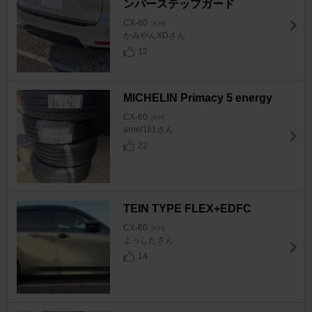
ンパーステップガード
CX-60
[KH]
かみやんXDさん
12
MICHELIN Primacy 5 energy
CX-60
[KH]
arriel1k1さん
22
TEIN TYPE FLEX+EDFC
CX-60
[KH]
よっしたさん
14