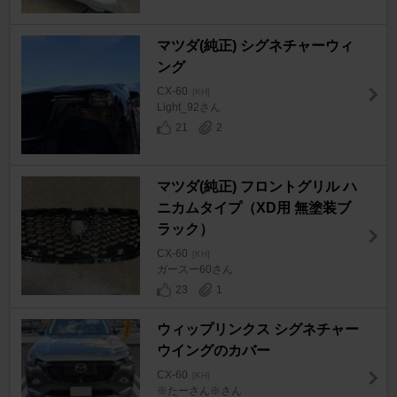
マツダ(純正) シグネチャーウィ
ング
CX-60
[KH]
Light_92さん
21
2
マツダ(純正) フロントグリル ハ
ニカムタイプ（XD用 無塗装ブ
ラック）
CX-60
[KH]
ガースー60さん
23
1
ウィップリンクス シグネチャー
ウイングのカバー
CX-60
[KH]
※たーさん※さん