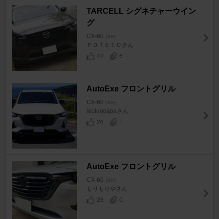
TARCELL シグネチャーウイン
グ
CX-60
[KH]
ＰＯＴＥＴＯさん
42
6
AutoExe フロントグリル
CX-60
[KH]
leoleopapaさん
26
1
AutoExe フロントグリル
CX-60
[KH]
もりもりやさん
28
0