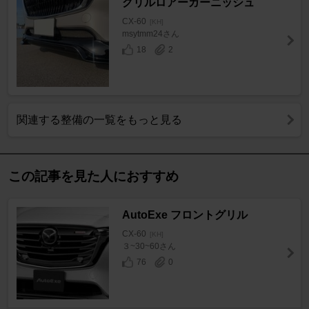
グリルロアーガーニッシュ
CX-60
[KH]
msytmm24さん
18
2
関連する整備の一覧をもっと見る
この記事を見た人におすすめ
AutoExe フロントグリル
CX-60
[KH]
３~30~60さん
76
0