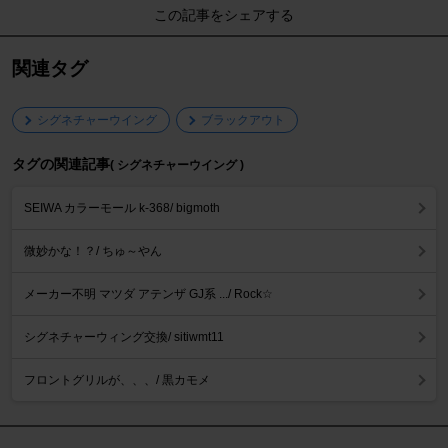
この記事をシェアする
関連タグ
シグネチャーウイング
ブラックアウト
タグの関連記事
( シグネチャーウイング )
SEIWA カラーモール k-368/ bigmoth
微妙かな！？/ ちゅ～やん
メーカー不明 マツダ アテンザ GJ系 .../ Rock☆
シグネチャーウィング交換/ sitiwmt11
フロントグリルが、、、/ 黒カモメ