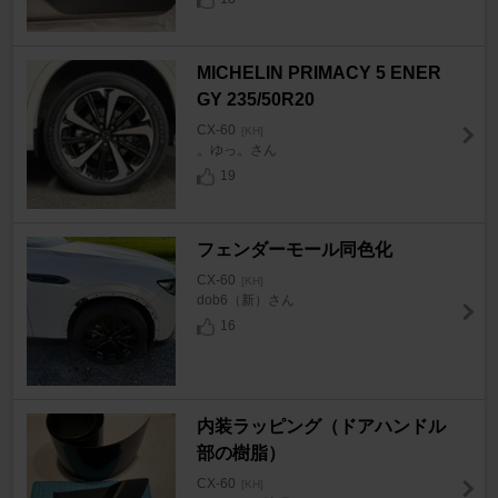
MICHELIN PRIMACY 5 ENER
GY 235/50R20
CX-60
[KH]
。ゆっ。さん
19
フェンダーモール同色化
CX-60
[KH]
dob6（新）さん
16
内装ラッピング（ドアハンドル
部の樹脂）
CX-60
[KH]