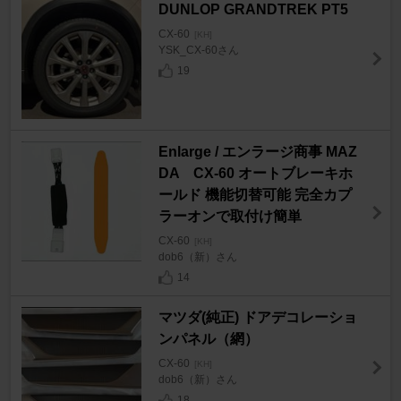
DUNLOP GRANDTREK PT5
CX-60
[KH]
YSK_CX-60さん
19
Enlarge / エンラージ商事 MAZ
DA CX-60 オートブレーキホ
ールド 機能切替可能 完全カプ
ラーオンで取付け簡単
CX-60
[KH]
dob6（新）さん
14
マツダ(純正) ドアデコレーショ
ンパネル（網）
CX-60
[KH]
dob6（新）さん
18