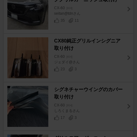
CX-60
[KH]
seitan@tdnさん
35
11
CX80純正グリルインシグニア
取り付け
CX-60
[KH]
ジェダイ@さん
23
3
シグネチャーウイングのカバー
取り付け
CX-60
[KH]
しろくまるさん
17
3