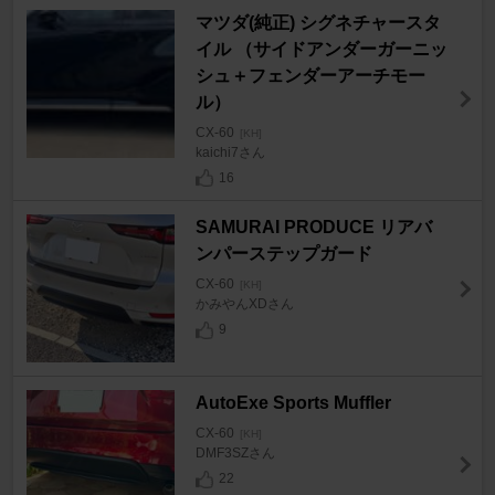
マツダ(純正) シグネチャースタ
イル （サイドアンダーガーニッ
シュ＋フェンダーアーチモー
ル）
CX-60
[KH]
kaichi7さん
16
SAMURAI PRODUCE リアバ
ンパーステップガード
CX-60
[KH]
かみやんXDさん
9
AutoExe Sports Muffler
CX-60
[KH]
DMF3SZさん
22