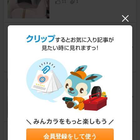
11
1
マツダ(純正) クッションブラン
ケット(ピュアホワイト)
CX-60
[KH]
ろくまる(cx-60)さん
14
0
TEIN TYPE FLEX+EDFC
CX-60
[KH]
よっしたさん
7
Enlarge / エンラージ商事 MAZ
会員登録をして使う
DA CX-60 オートブレーキホ