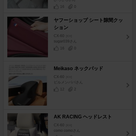
16
0
ヤフーショップ シート隙間クッ
ション
CX-60
[KH]
sugar039さん
16
0
Meikaso ネックパッド
CX-60
[KH]
ビルメンパパさん
12
2
AK RACING ヘッドレスト
CX-60
[KH]
como comoさん