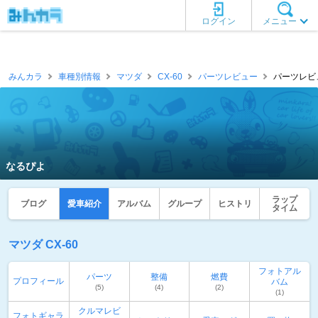
ログイン
メニュー
みんカラ
車種別情報
マツダ
CX-60
パーツレビュー
パーツレビュ
なるぴよ
ラップ
ブログ
愛車紹介
アルバム
グループ
ヒストリ
タイム
マツダ CX-60
フォトアル
パーツ
整備
燃費
プロフィール
バム
(5)
(4)
(2)
(1)
クルマレビ
フォトギャラ