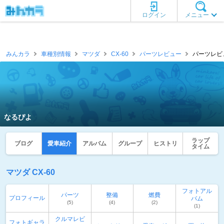
ログイン
メニュー
みんカラ
車種別情報
マツダ
CX-60
パーツレビュー
パーツレビュ
なるぴよ
ラップ
ブログ
愛車紹介
アルバム
グループ
ヒストリ
タイム
マツダ CX-60
フォトアル
パーツ
整備
燃費
プロフィール
バム
(5)
(4)
(2)
(1)
クルマレビ
フォトギャラ