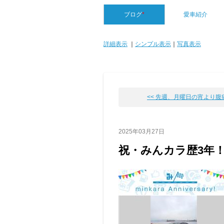
ブログ
*
愛車紹介
詳細表示
｜
シンプル表示
｜
写真表示
<< 先週、月曜日の宵より腹痛か
2025年03月27日
祝・みんカラ歴3年