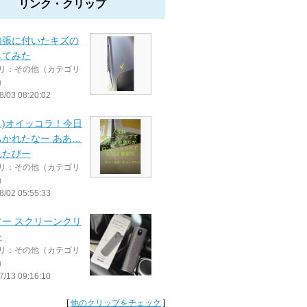
リンク・クリップ
内張に付いたキズの
してみた
リ：その他（カテゴリ
）
8/03 08:20:02
Дﾟ)オイッコラ！今日
ちかれたなー ああ…
れたびー
リ：その他（カテゴリ
）
8/02 05:55:33
ソー スクリーンクリ
ー
リ：その他（カテゴリ
）
7/13 09:16:10
[
他のクリップをチェック
]