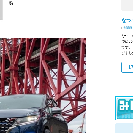
🤗
なつ
[
大阪府
なつこ
でに6
です。
びまし
1