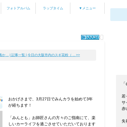
フォトアルバム
ラップタイム
▼メニュー
 ...
| 記事一覧 |
今日の大阪市内のスギ花粉（ ... >>
「
！
若
おかげさまで、3月27日でみんカラを始めて3年
サ
が経ちます！
赤
「みんとも」お師匠さんの方々のご指南にて、楽
失礼
しいカーライフを過ごさせていただいております