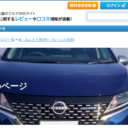
ブログ一覧
>
祝・みんカラ歴3年！ [なつこの旦那]
のページ