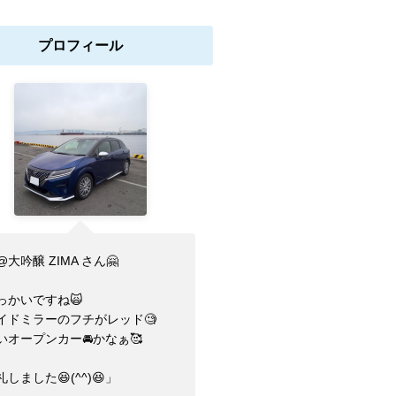
プロフィール
@大吟醸 ZIMA さん🤗
っかいですね🙀
イドミラーのフチがレッド🧐
いオープンカー🚘かなぁ🥰
しました😆(⁠^⁠^⁠)😆」