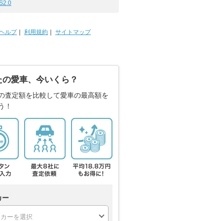
S2.0
ヘルプ
｜
利用規約
｜
サイトマップ
たの愛車、今いくら？
の査定額を比較して愛車の最高額を
う！
カー