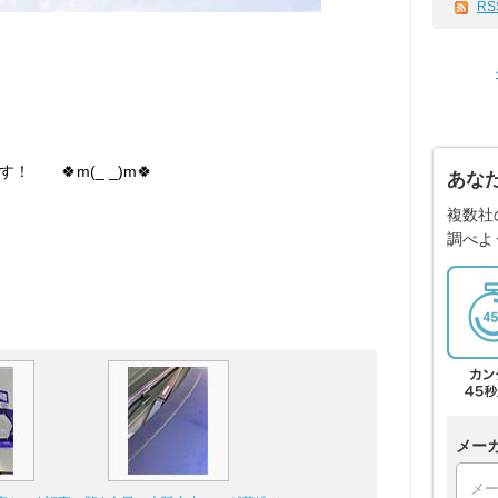
RS
 🍀m(_ _)m🍀
あな
複数社
調べよ
メー