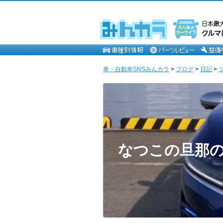
車・自動車SNSみんカラ
>
ブログ
>
日記
>
なつこの旦那