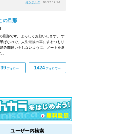
何シテル？
06/27 19:24
この旦那
]
の旦那です。よろしくお願いします。 す
0半ばなので、人生最後の車にするつもり
 踏み間違いをしないように、ノートを選
た。
739
1424
フォロー
フォロワー
ユーザー内検索