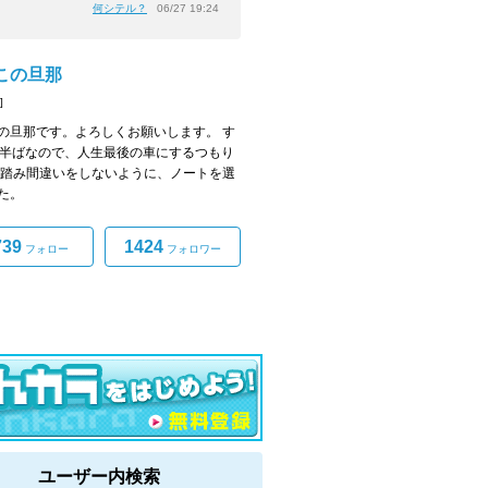
何シテル？
06/27 19:24
この旦那
]
の旦那です。よろしくお願いします。 す
0半ばなので、人生最後の車にするつもり
 踏み間違いをしないように、ノートを選
た。
739
1424
フォロー
フォロワー
ユーザー内検索