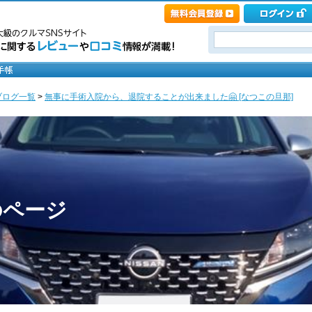
ブログ一覧
>
無事に手術入院から、退院することが出来ました🤗 [なつこの旦那]
のページ