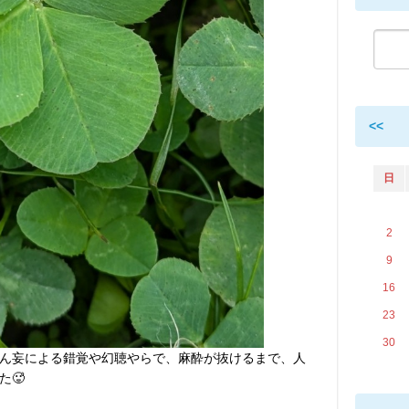
<<
日
2
9
16
23
30
ん妄による錯覚や幻聴やらで、麻酔が抜けるまで、人
た🥵