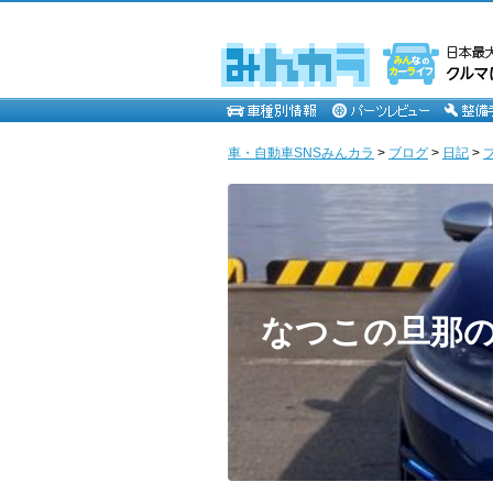
車・自動車SNSみんカラ
>
ブログ
>
日記
>
なつこの旦那