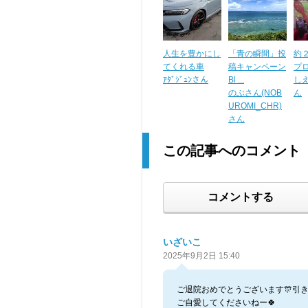
人生を豊かにし
「青の瞬間」投
約
てくれる車
稿キャンペーン
プ
ｱﾀﾞｼﾞｭﾝさん
Bl ...
し
のぶさん(NOB
ん
UROMI_CHR)
さん
この記事へのコメント
コメントする
いざいこ
2025年9月2日 15:40
ご退院おめでとうございます🎊引
ご自愛してくださいねー🍀