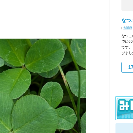
なつ
[
大阪府
なつこ
でに6
です。
びまし
1