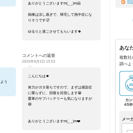
RS
ありがとうございますm(_ _)m🤗
病棟は涼し過ぎで、帰宅して熱中症にな
りそうです🥵
ゆるりと過ごさせてもらいます🍀
あな
コメントへの返答
複数社
2025年9月2日 15:53
調べよ
こんにちは☀
るよう
体力がガタ落ちですので、まずは感染症
に罹らずに、回復を目指します😁
愛車のサブバッテリーも気になりますが
😅
メー
ありがとうございますm(_ _)m❤️