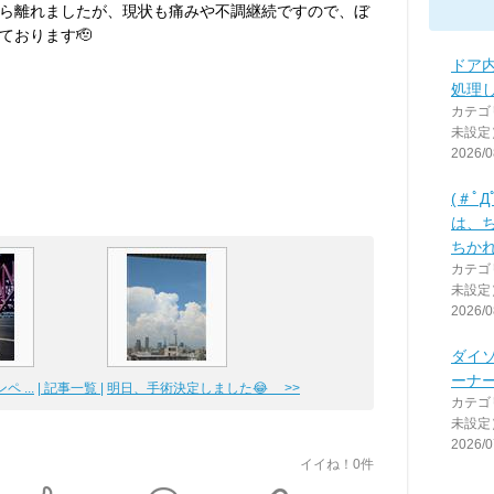
ら離れましたが、現状も痛みや不調継続ですので、ぼ
ております🫡
ドア
処理
カテゴ
未設定
2026/0
(＃ﾟ
は、
ちか
カテゴ
未設定
2026/0
ダイ
ーナ
 ...
| 記事一覧 |
明日、手術決定しました😂 >>
カテゴ
未設定
2026/0
イイね！0件