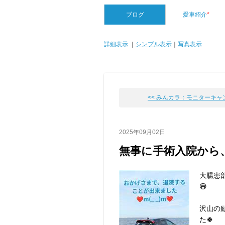
ブログ
愛車紹介
*
詳細表示
｜
シンプル表示
｜
写真表示
<< みんカラ：モニターキャンペ
2025年09月02日
無事に手術入院から
大腸患
😅
沢山の
た🍀