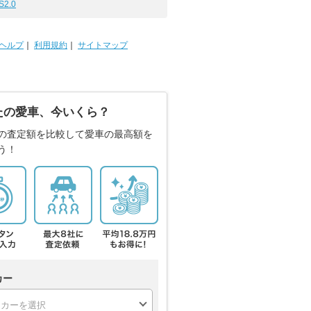
S2.0
ヘルプ
｜
利用規約
｜
サイトマップ
たの愛車、今いくら？
の査定額を比較して愛車の最高額を
う！
カー