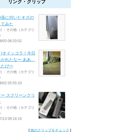
リンク・クリップ
内張に付いたキズの
してみた
リ：その他（カテゴリ
）
8/03 08:20:02
Дﾟ)オイッコラ！今日
ちかれたなー ああ…
れたびー
リ：その他（カテゴリ
）
8/02 05:55:33
ソー スクリーンクリ
ー
リ：その他（カテゴリ
）
7/13 09:16:10
[
他のクリップをチェック
]