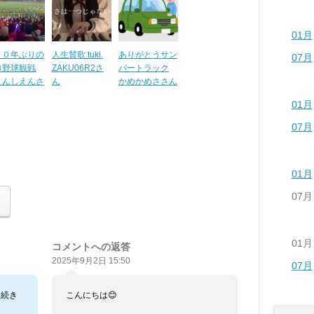
01月
２０年ぶりの
人生賛歌 tuki.
ありがとうサン
07月
ロ野球観戦
ZAKU06R2さ
バートラック
えんしえんさ
ん
かめかめささん
01月
07月
01月
07月
01月
コメントへの返答
2025年9月2日 15:50
07月
き続き
こんにちは😊