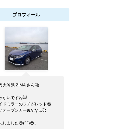
プロフィール
@大吟醸 ZIMA さん🤗
っかいですね🙀
イドミラーのフチがレッド🧐
いオープンカー🚘かなぁ🥰
しました😆(⁠^⁠^⁠)😆」