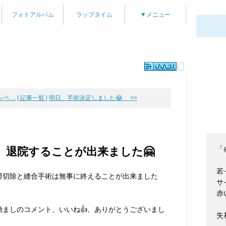
フォトアルバム
ラップタイム
▼メニュー
 ...
| 記事一覧 |
明日、手術決定しました😂 >>
「
、退院することが出来ました🤗
若
部切除と縫合手術は無事に終えることが出来ました
サ
赤
励ましのコメント、いいね👍️、ありがとうございまし
失礼