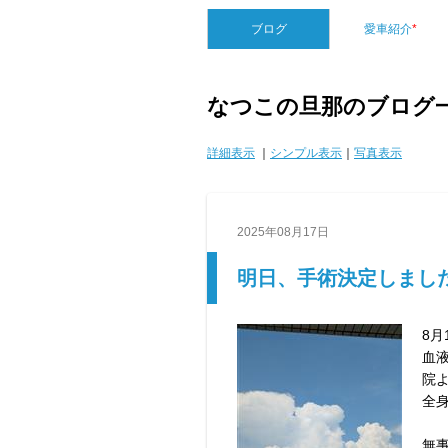
ブログ
愛車紹介
*
なつこの旦那のブログ
詳細表示
｜
シンプル表示
｜
写真表示
2025年08月17日
明日、手術決定しました
8月
血
院
全
無