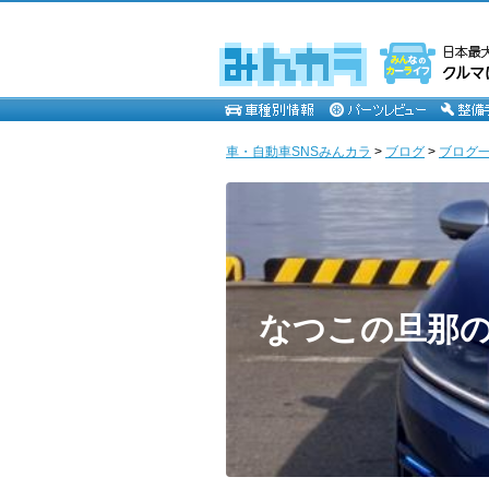
車・自動車SNSみんカラ
>
ブログ
>
ブログ一
なつこの旦那