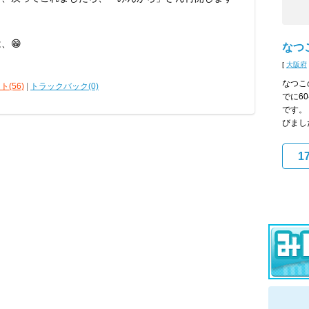
、😁
なつ
[
大阪府
なつこ
(56)
|
トラックバック(0)
でに6
です。
びまし
1