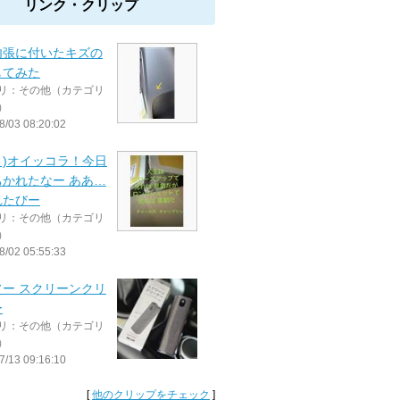
リンク・クリップ
内張に付いたキズの
してみた
リ：その他（カテゴリ
）
8/03 08:20:02
Дﾟ)オイッコラ！今日
ちかれたなー ああ…
れたびー
リ：その他（カテゴリ
）
8/02 05:55:33
ソー スクリーンクリ
ー
リ：その他（カテゴリ
）
7/13 09:16:10
[
他のクリップをチェック
]