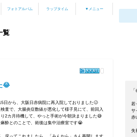
フォトアルバム
ラップタイム
▼メニュー
一覧
😂
「
15日から、大阪日赤病院に再入院しておりました🥴
若
液検査で、大腸炎症数値が悪化して様子見にて、前回入
サ
より2カ月待機して、やっと手術が今朝決まりました😅
赤
身麻酔とのことで、術後は集中治療室です😭
失礼
事、戻ってこれましたら、「みんから」さん再開します