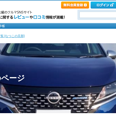
覧 [なつこの旦那]
のページ