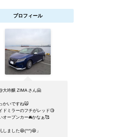
プロフィール
@大吟醸 ZIMA さん🤗
っかいですね🙀
イドミラーのフチがレッド🧐
いオープンカー🚘かなぁ🥰
しました😆(⁠^⁠^⁠)😆」