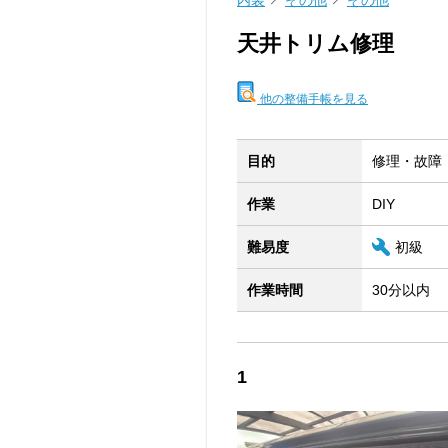
内装
その他
その他
天井トリム修理
他の整備手帳を見る
目的
修理・故障
作業
DIY
難易度
初級
作業時間
30分以内
1