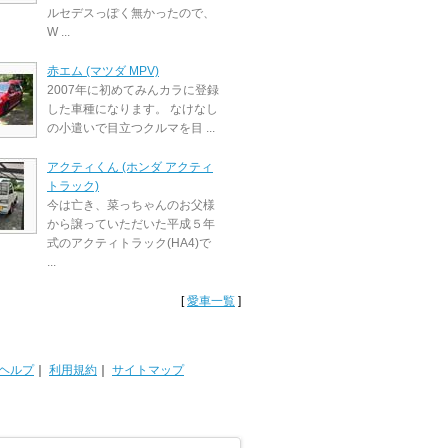
ルセデスっぽく無かったので、
W ...
赤エム (マツダ MPV)
2007年に初めてみんカラに登録
した車種になります。 なけなし
の小遣いで目立つクルマを目 ...
アクティくん (ホンダ アクティ
トラック)
今は亡き、菜っちゃんのお父様
から譲っていただいた平成５年
式のアクティトラック(HA4)で
...
[
愛車一覧
]
ヘルプ
｜
利用規約
｜
サイトマップ