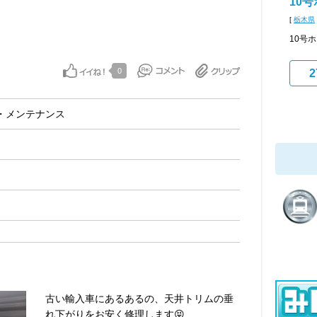
10
[
栃木県
10号
0
2
・メンテナンス
古い輸入車にあるあるの、天井トリムの垂
れ下がりをお安く修理します😝