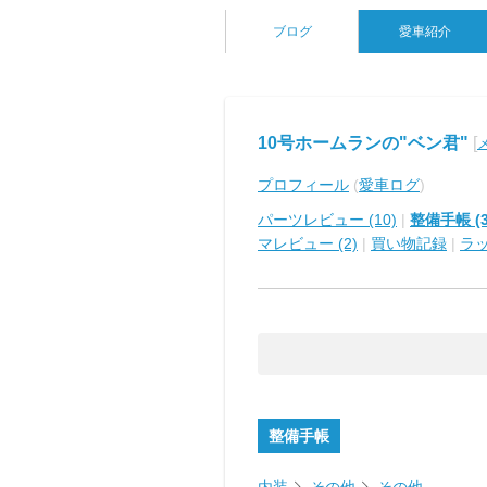
ブログ
愛車紹介
10号ホームランの"ベン君"
[
プロフィール
(
愛車ログ
)
パーツレビュー (10)
|
整備手帳 (3
マレビュー (2)
|
買い物記録
|
ラ
整備手帳