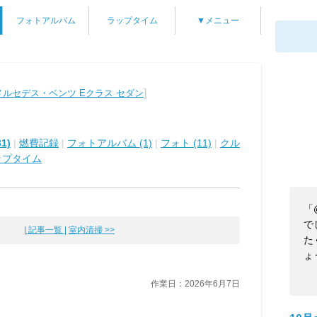
フォトアルバム
ラップタイム
▼メニュー
]
メルセデス・ベンツ Eクラス セダン
1)
|
燃費記録
|
フォトアルバム (1)
|
フォト (11)
|
クル
ップタイム
「
で
| 記事一覧 |
室内清掃 >>
た
ょう
作業日：2026年6月7日