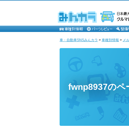
車・自動車SNSみんカラ
>
車種別情報
>
メ
fwnp8937の