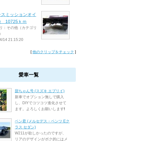
ンスミッションオイ
 10725ｋｍ
リ：その他（カテゴリ
）
4/14 21:15:20
[
他のクリップをチェック
]
愛車一覧
甜ちゃん号 (スズキ エブリイ)
新車でオプション無しで購入
し、DIYでコツコツ進化させて
ます。よろしくお願いします❗
ベン君 (メルセデス・ベンツ Eク
ラス セダン)
W211が欲しかったのですが、
リアのデザインがボク的にはメ