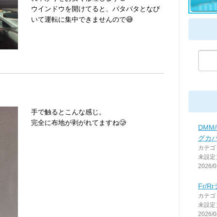
ウインドウを開けてると、バタバタとなび
いて運転に集中できませんので😅
手で触るとこんな感じ。
完全に布地が剥がれてますね🥲
DMM
グカ
カテゴ
未設定
2026/0
Fr/
カテゴ
未設定
2026/0