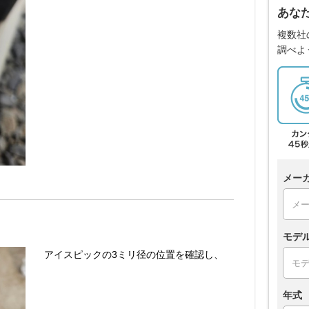
あな
複数社
調べよ
メー
モデ
アイスピックの3ミリ径の位置を確認し、
年式