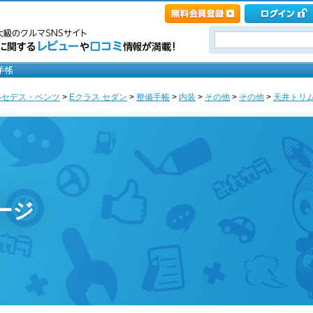
ルセデス・ベンツ
>
Eクラス セダン
>
整備手帳
>
内装
>
その他
>
その他
>
天井トリム
ページ