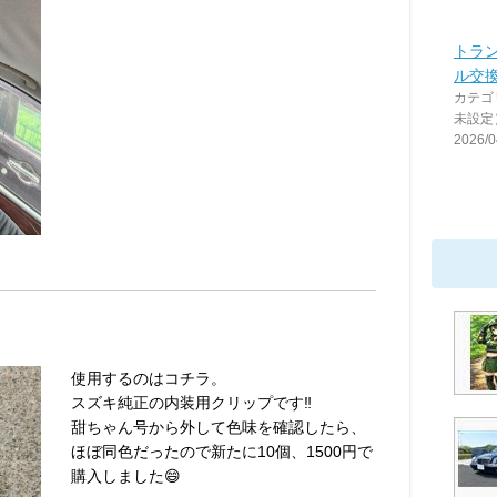
トラ
ル交換
カテゴ
未設定
2026/0
使用するのはコチラ。
スズキ純正の内装用クリップです‼️
甜ちゃん号から外して色味を確認したら、
ほぼ同色だったので新たに10個、1500円で
購入しました😄