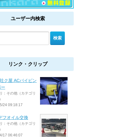
ユーザー内検索
リンク・クリップ
/吐ク屋 ACバイピン
バー
リ：その他（カテゴリ
）
5/24 09:18:17
Rrデフオイル交換
リ：その他（カテゴリ
）
4/17 06:46:07