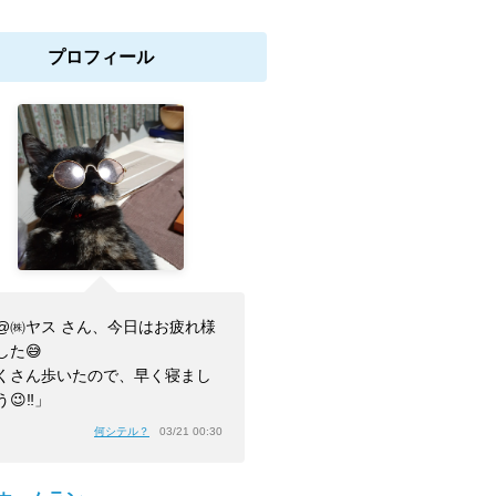
プロフィール
@㈱ヤス さん、今日はお疲れ様
した😅
くさん歩いたので、早く寝まし
😉‼️」
何シテル？
03/21 00:30