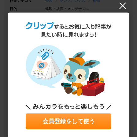
作業カテゴリ
外装
ランプ、レンズ
補修
目的
修理・故障・メンテナンス
作業
ショップ作業
関連情報URL
https://minkara.carview.co.jp/userid/343904/blog/
c802656/
関連パーツレビュ
DIXCEL ディクセルタイプM 低ダストブレーキ
ー
パッド
NUTEC ニューテックブレンドオイルNC50＆NC
51
BILSTEIN Performance2 B12 PRO-KIT
PIRELLI ピレリーパワジー 245/40R18
MOTUL Specific 504 00 507 00 5W-30
AC Delco PREMIUM EN LN4
Audi純正(アウディ) AUDI テールランプ 基板
交換
DIXCEL PD type/プレーンディスクローター
AUDI純正 ドライブシャフトブーツ
会員登録をして使う
FUCHS TITAN GT1 Longlife III 5W-30
K&N Replacement