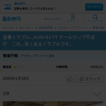
ダウンロード
記事を保存していつでも見られる！
みんカラとは？
ログイン
メニュー
みんカラ
みんカラ＋
車種別情報
アウディ
TT クーペ
整備手帳
定番トラブル...AUDI 8J TT テールランプ不点
灯 これ...良くあるトラブルです。
整備手帳
アウディ TT クーペ [8J]
難易度
作業時間
1時間以内
2026年1月18日
クリップ
1/9