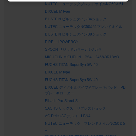
NUTEC ニューテックブレンドオイルNC50＆51
DIXCEL M type
BILSTEIN ビルシュタインB4ショック
NUTEC ニューテックNC50&51ブレンドオイル
BILSTEIN ビルシュタインB8ショック
PIRELLI POWERGY
SPOON リジッドカラー / リジカラ
MICHELIN MICHELIN PS4 245/40R18AO
FUCHS TITAN SuperSyn 5W-40
DIXCEL M type
FUCHS TITAN SuperSyn 5W-40
DIXCEL ディクセルタイプMブレーキパッド PD
ブレーキローター
Eibach Pro-Street-S
SACHS ザックス リプレスショック
AC Delco ACデルコ LBN4
NUTEC ニューテック ブレンドオイルNC50＆5
1