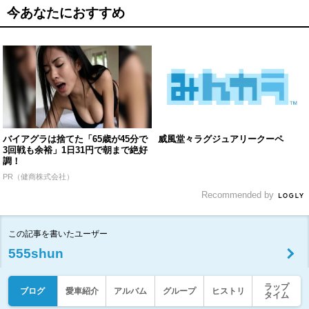
今あなたにおすすめ
バイアグラは捨てた「65歳が45分で
威風堂々ラグジュアリークーペ
3回戦も余裕」1日31円で朝まで絶好
調！
PR（健商株式会社）
Recommended by
この記事を書いたユーザー
555shun
ラップ
ブログ
愛車紹介
アルバム
グループ
ヒストリ
タイム