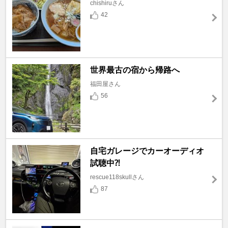
chishiruさん
42
世界最古の宿から帰路へ
福田屋さん
56
自宅ガレージでカーオーディオ
試聴中⁈
rescue118skullさん
87