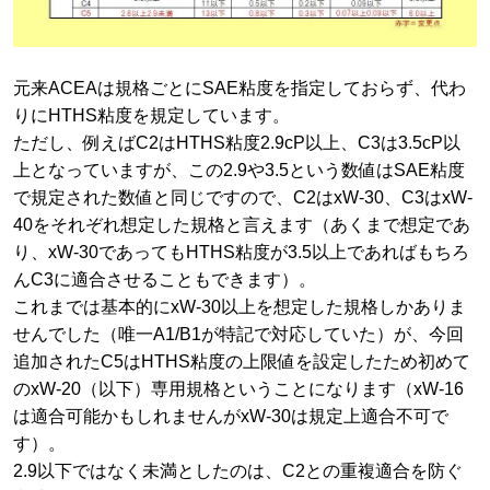
元来ACEAは規格ごとにSAE粘度を指定しておらず、代わ
りにHTHS粘度を規定しています。
ただし、例えばC2はHTHS粘度2.9cP以上、C3は3.5cP以
上となっていますが、この2.9や3.5という数値はSAE粘度
で規定された数値と同じですので、C2はxW-30、C3はxW-
40をそれぞれ想定した規格と言えます（あくまで想定であ
り、xW-30であってもHTHS粘度が3.5以上であればもちろ
んC3に適合させることもできます）。
これまでは基本的にxW-30以上を想定した規格しかありま
せんでした（唯一A1/B1が特記で対応していた）が、今回
追加されたC5はHTHS粘度の上限値を設定したため初めて
のxW-20（以下）専用規格ということになります（xW-16
は適合可能かもしれませんがxW-30は規定上適合不可で
す）。
2.9以下ではなく未満としたのは、C2との重複適合を防ぐ