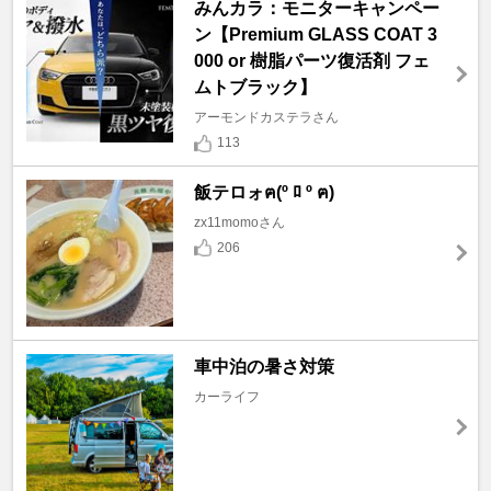
みんカラ：モニターキャンペー
ン【Premium GLASS COAT 3
000 or 樹脂パーツ復活剤 フェ
ムトブラック】
アーモンドカステラさん
113
飯テロォฅ(º ﾛ º ฅ)
zx11momoさん
206
車中泊の暑さ対策
カーライフ