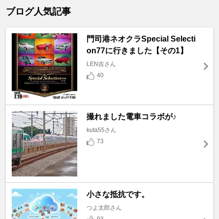
ブログ人気記事
門司港ネオクラSpecial Selecti
on77に行きました【その1】
LEN吉さん
40
撮れました電車コラボが♪
kuta55さん
73
小さな抵抗です。
つよ太郎さん