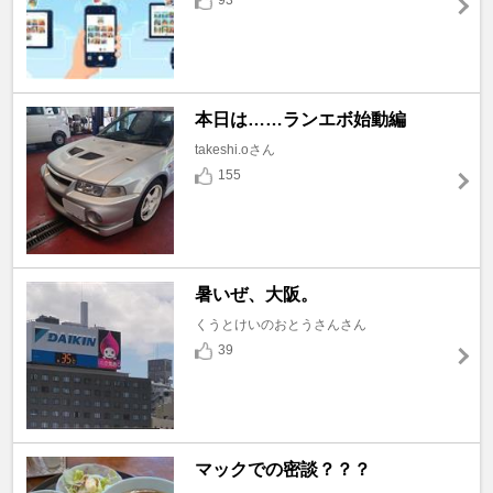
93
本日は……ランエボ始動編
takeshi.oさん
155
暑いぜ、大阪。
くうとけいのおとうさんさん
39
マックでの密談？？？