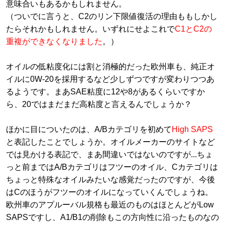
意味合いもあるかもしれません。
（ついでに言うと、C2のリン下限値復活の理由ももしかし
たらそれかもしれません。いずれにせよこれで
C1とC2の
重複ができなくなりました
。）
オイルの低粘度化には割と消極的だった欧州車も、純正オ
イルに0W-20を採用するなど少しずつですが変わりつつあ
るようです。まあSAE粘度に12や8があるくらいですか
ら、20ではまだまだ高粘度と言えるんでしょうか？
ほかに目についたのは、A/Bカテゴリを初めて
High SAPS
と表記したことでしょうか。オイルメーカーのサイトなど
では見かける表記で、まあ間違いではないのですが...ちょ
っと前まではA/Bカテゴリはフツーのオイル、Cカテゴリは
ちょっと特殊なオイルみたいな感覚だったのですが、今後
はCのほうがフツーのオイルになっていくんでしょうね。
欧州車のアプルーバル規格も最近のものはほとんどがLow
SAPSですし、A1/B1の削除もこの方向性に沿ったものなの