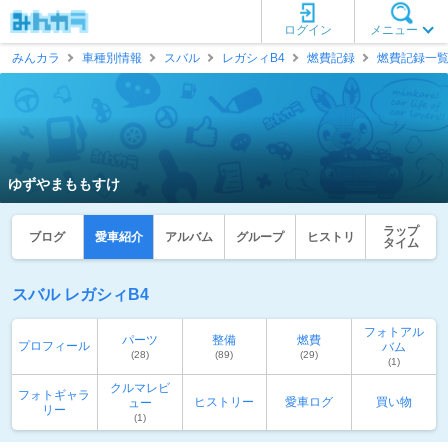
ログイン
メニュー
みんカラ
車種別情報
スバル
レガシィB4
燃費記録
燃費記録一
ゆずやまももすけ
ラップ
ブログ
愛車紹介
アルバム
グループ
ヒストリ
タイム
スバル レガシィB4
フォトアル
パーツ
整備
燃費
プロフィール
バム
(28)
(89)
(29)
(1)
クルマレビ
フォトギャラ
ヒストリー
愛車ログ
買い物
ュー
リー
(1)