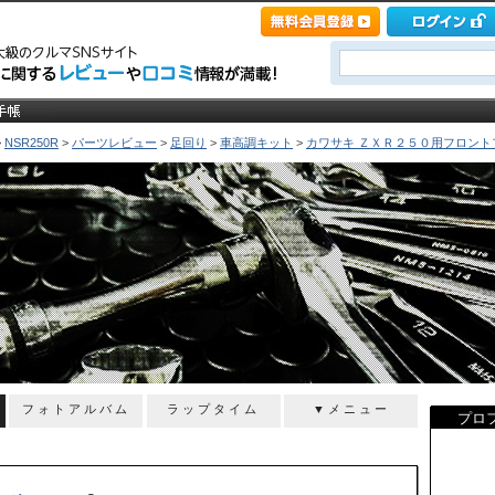
>
NSR250R
>
パーツレビュー
>
足回り
>
車高調キット
>
カワサキ ＺＸＲ２５０用フロントフ
フォトアルバム
ラップタイム
▼メニュー
プロ