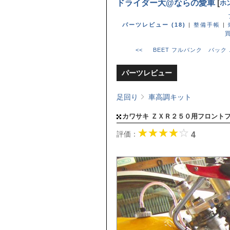
ドライダー大@ならの愛車
[
ホン
パーツレビュー (18)
|
整備手帳
|
<< BEET フルバンク バック .
パーツレビュー
足回り
車高調キット
カワサキ ＺＸＲ２５０用フロント
評価：
4