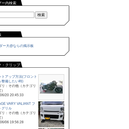
ザー内検索
板
ダー大@ならの掲示板
ク・クリップ
ントアップ方法(フロント
を整備したい時)
ゴリ：その他（カテゴリ
定）
06/20 20:45:33
GE VARY VALIANT フ
トグリル
ゴリ：その他（カテゴリ
定）
06/06 19:56:28