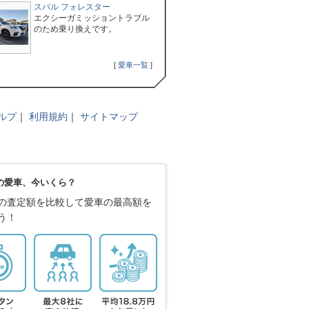
スバル フォレスター
エクシーガミッショントラブル
のため乗り換えです。
[
愛車一覧
]
ルプ
｜
利用規約
｜
サイトマップ
の愛車、今いくら？
の査定額を比較して愛車の最高額を
う！