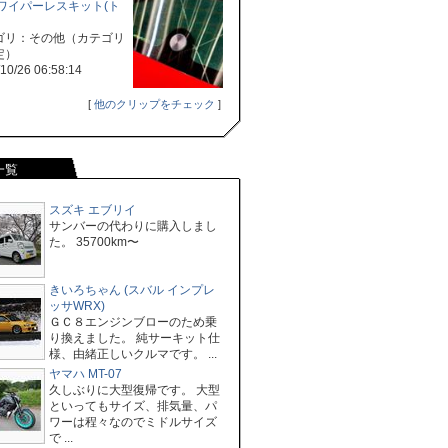
 ワイパーレスキット(ト
ゴリ：その他（カテゴリ
定）
10/26 06:58:14
[
他のクリップをチェック
]
一覧
スズキ エブリイ
サンバーの代わりに購入しまし
た。 35700km〜
きいろちゃん (スバル インプレ
ッサWRX)
ＧＣ８エンジンブローのため乗
り換えました。 純サーキット仕
様、由緒正しいクルマです。 ...
ヤマハ MT-07
久しぶりに大型復帰です。 大型
といってもサイズ、排気量、パ
ワーは程々なのでミドルサイズ
で ...