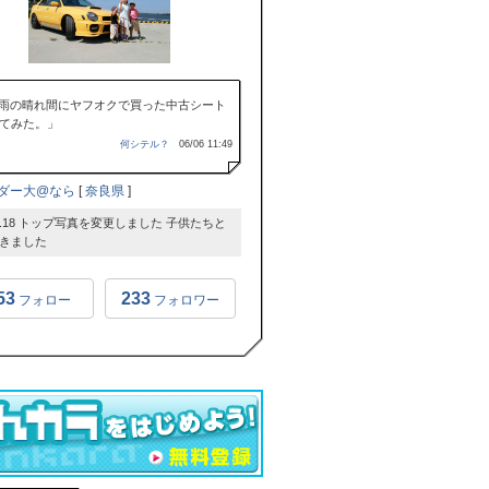
雨の晴れ間にヤフオクで買った中古シート
てみた。」
何シテル？
06/06 11:49
ダー大@なら
[
奈良県
]
6.7.18 トップ写真を変更しました 子供たちと
きました
53
233
フォロー
フォロワー