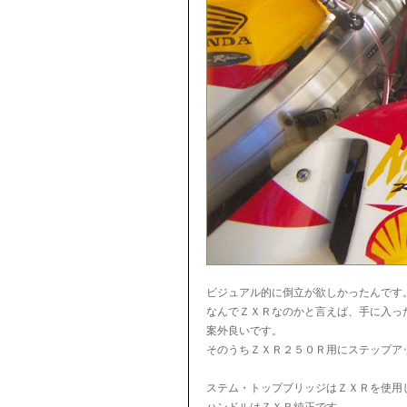
ビジュアル的に倒立が欲しかったんです
なんでＺＸＲなのかと言えば、手に入っ
案外良いです。
そのうちＺＸＲ２５０Ｒ用にステップア
ステム・トップブリッジはＺＸＲを使用