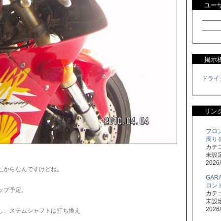
ユー
掲示
ドライ
リン
フロ
周り
カテ
未設
。
2026/
たからなんですけどね。
GARA
ロン
ップ予定。
カテ
未設
2026/
し、ステムシャフトは打ち換え