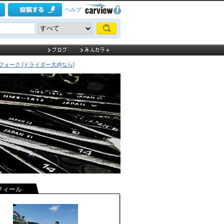
ヘルプ
ォーク [ドライダー大@なら]
フィール