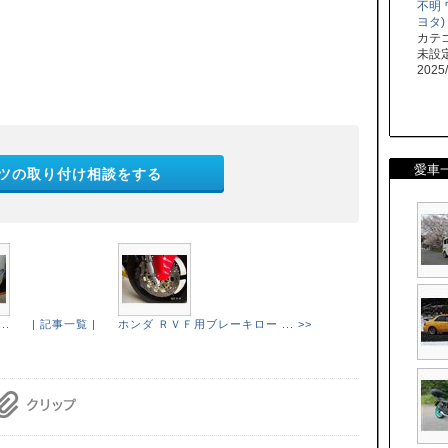
不明
ヨタ)
カテ
未設
2025/
愛車
ツの取り付け相談をする
..
| 記事一覧 |
ホンダ ＲＶＦ用ブレーキロー ... >>