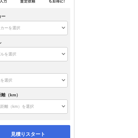
カー
ル
距離（km）
見積りスタート