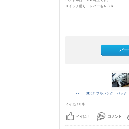
ハンドルはＺＸＲ純正です。
スイッチ廻り、レバーもＮＳＲ
パー
<< BEET フルバンク バック .
イイね！0件