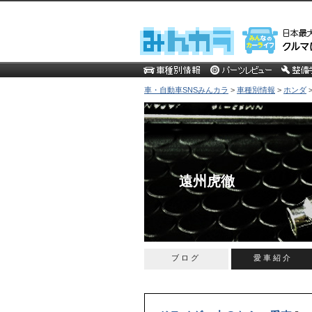
車・自動車SNSみんカラ
>
車種別情報
>
ホンダ
遠州虎徹
ブログ
愛車紹介