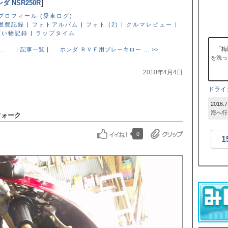
]
ダ NSR250R
プロフィール
(
愛車ログ
)
燃費記録
|
フォトアルバム
|
フォト (2)
|
クルマレビュー
|
買い物記録
|
ラップタイム
「梅
..
| 記事一覧 |
ホンダ ＲＶＦ用ブレーキロー ... >>
を洗っ
2010年4月4日
ドライ
201
海へ行
フォーク
0
1