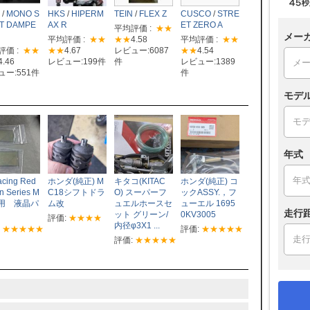
/
MONO S
HKS
/
HIPERM
TEIN
/
FLEX Z
CUSCO
/
STRE
T DAMPE
AX R
ET ZERO A
平均評価 :
★★
メー
平均評価 :
★★
★★
4.58
平均評価 :
★★
評価 :
★★
★★
4.67
レビュー:6087
★★
4.54
4.46
レビュー:199件
件
レビュー:1389
ュー:551件
件
モデ
年式
cing Red
ホンダ(純正) M
キタコ(KITAC
ホンダ(純正) コ
on Series M
C18シフトドラ
O) スーパーフ
ックASSY.，フ
8用 液晶パ
ム改
ュエルホースセ
ューエル 1695
走行
ル
ット グリーン/
0KV3005
評価:
★★★★
内径φ3X1 ...
:
★★★★★
評価:
★★★★★
評価:
★★★★★