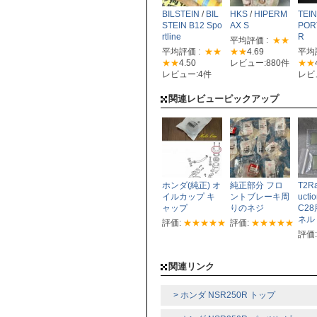
BILSTEIN
/
BIL
HKS
/
HIPERM
TEIN
STEIN B12 Spo
AX S
POR
rtline
R
平均評価 :
★★
平均評価 :
★★
★★
4.69
平均
★★
4.50
レビュー:880件
★★
レビュー:4件
レビ
関連レビューピックアップ
ホンダ(純正) オ
純正部分 フロ
T2Ra
イルカップ キ
ントブレーキ周
ucti
ャップ
りのネジ
C2
ネ
評価:
★★★★★
評価:
★★★★★
評価
関連リンク
> ホンダ NSR250R トップ