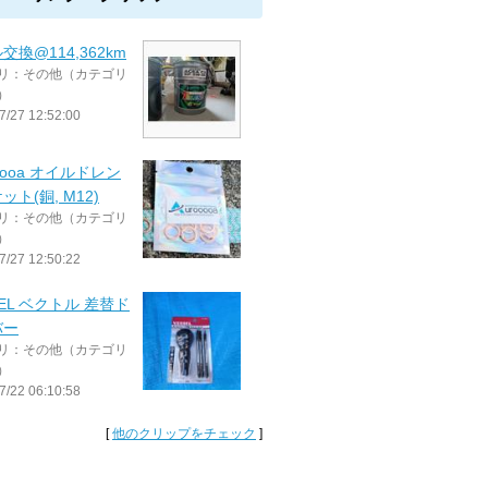
交換@114,362km
リ：その他（カテゴリ
）
7/27 12:52:00
ooooa オイルドレン
ット(銅, M12)
リ：その他（カテゴリ
）
7/27 12:50:22
SEL ベクトル 差替ド
バー
リ：その他（カテゴリ
）
7/22 06:10:58
[
他のクリップをチェック
]