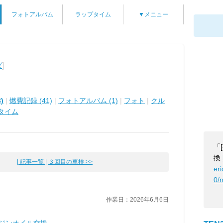
フォトアルバム
ラップタイム
▼メニュー
]
ダ
)
|
燃費記録 (41)
|
フォトアルバム (1)
|
フォト
|
クル
タイム
「
換
| 記事一覧 |
３回目の車検 >>
er
0/
作業日：2026年6月6日