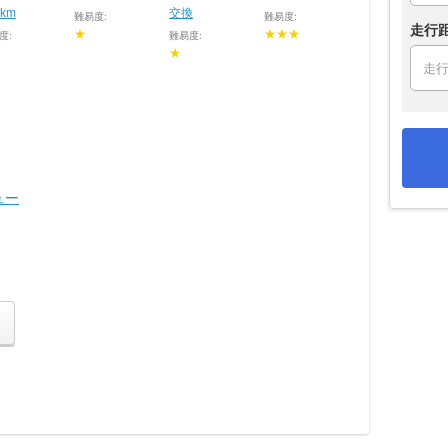
5km
交換
難易度:
難易度:
走行
★
★★★
度:
難易度:
★
ュー