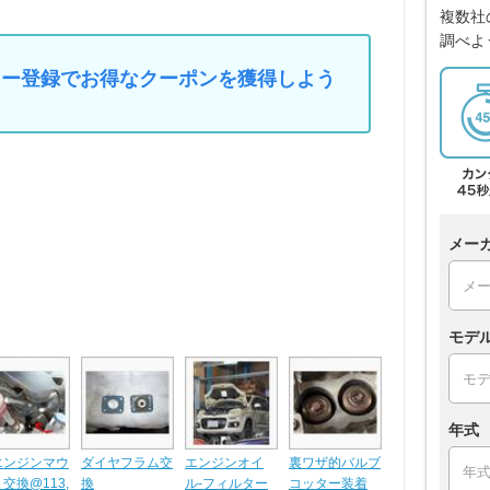
複数社
調べよ
マイカー登録でお得なクーポンを獲得しよう
メー
モデ
年式
エンジンマウ
ダイヤフラム交
エンジンオイ
裏ワザ的バルブ
交換@113,
換
ル-フィルター
コッター装着