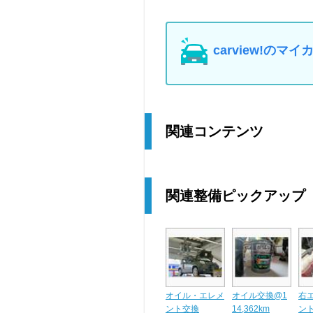
carview!の
関連コンテンツ
関連整備ピックアップ
オイル・エレメ
オイル交換@1
右
ント交換
14,362km
ント