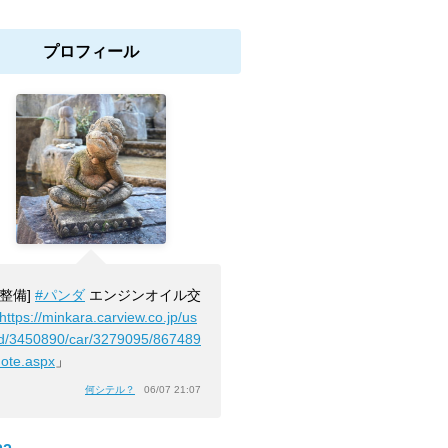
プロフィール
[整備]
#パンダ
エンジンオイル交
https://minkara.carview.co.jp/us
id/3450890/car/3279095/867489
note.aspx
」
何シテル？
06/07 21:07