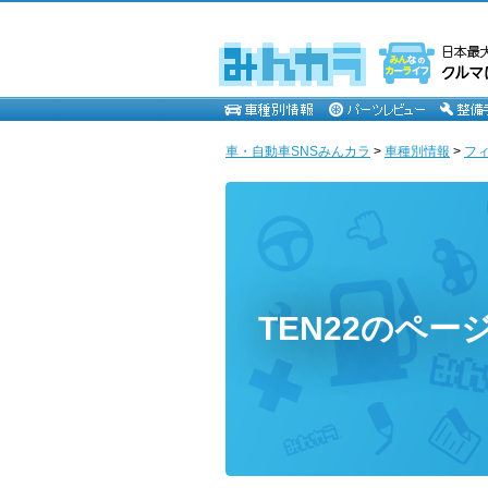
車・自動車SNSみんカラ
>
車種別情報
>
フ
TEN22のペー