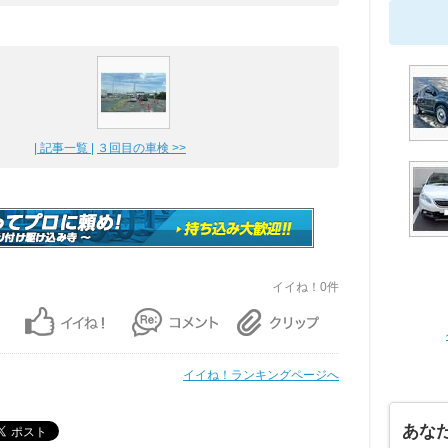
| 記事一覧 |
３回目の車検 >>
イイね！0件
イイね！ランキングページへ
あな