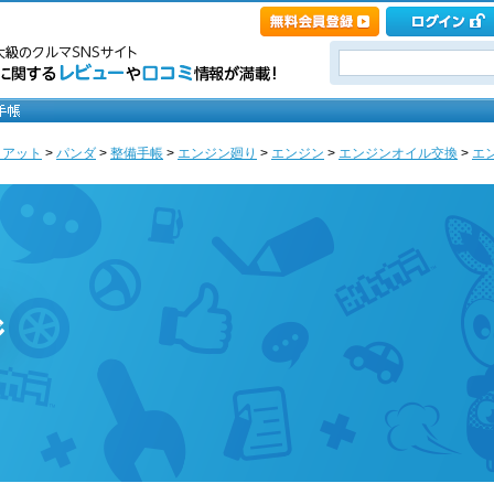
ィアット
>
パンダ
>
整備手帳
>
エンジン廻り
>
エンジン
>
エンジンオイル交換
>
エン
ジ