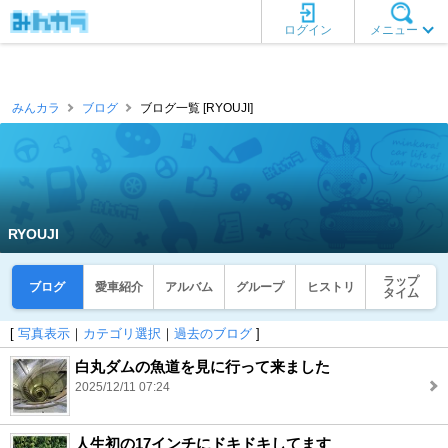
ログイン
メニュー
みんカラ
ブログ
ブログ一覧 [RYOUJI]
RYOUJI
ラップ
ブログ
愛車紹介
アルバム
グループ
ヒストリ
タイム
[
写真表示
｜
カテゴリ選択
｜
過去のブログ
]
白丸ダムの魚道を見に行って来ました
2025/12/11 07:24
人生初の17インチにドキドキしてます