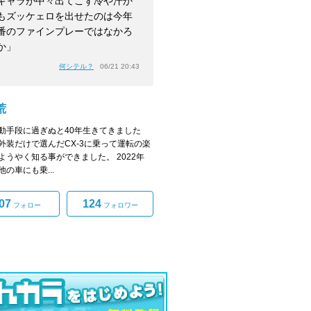
キャラが中々出てこず冷や汗か
もズッケェロを出せたのは今年
番のファインプレーではなかろ
か」
何シテル？
06/21 20:43
荒
動手段に過ぎぬと40年生きてきました
外装だけで選んだCX-3に乗って運転の楽
ようやく知る事ができました。 2022年
の車にも乗...
07
124
フォロー
フォロワー