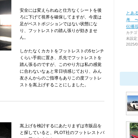
安全には変えられぬと仕方なくシートを後
とあ
ろに下げて視界を確保してますが、今度は
考 
足がベストポジションではない状態にな
伝播
り、フットレストの踏ん張りが効きませ
カテゴ
ん。
未設定
2025/0
しかたなくカカトをフットレストの5センチ
くらい手前に置き、爪先でフットレストを
踏ん張るのですが、このやり方は私の感覚
に合わないなぁと常日頃感じており、みん
友さんからのご指導もありこの度フットレ
ストを嵩上げすることにしました。
嵩上げを検討するにあたりまずは市販品を
と探していると、PLOT社のフットレストバ