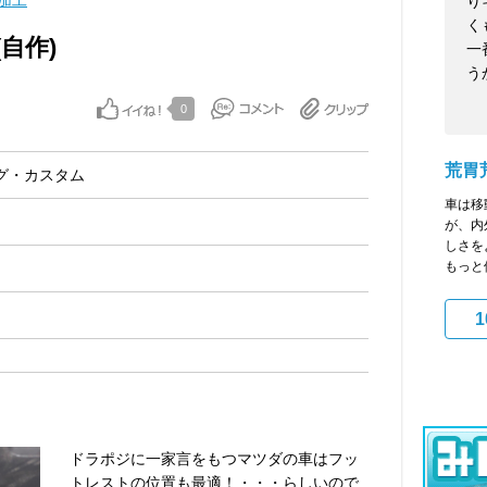
加工
り
く
自作)
一
う
0
荒胃
グ・カスタム
車は移
が、内
しさを
もっと他
1
ドラポジに一家言をもつマツダの車はフッ
トレストの位置も最適！・・・らしいので