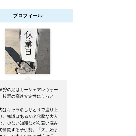
プロフィール
蛍狩の足はカーシェアレヴォー
。抜群の高速安定性にうっと
。
内はキャラ名しりとりで盛り上
り。知識はあるが老化脳な大人
と、少ない知識ながら若い脳み
で奮闘する子供勢。「ズ」始ま