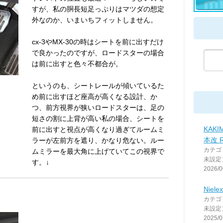
すが、私の胴長短足っぷりはマツダの想定
外なのか、いまいちフィットしません。
cx-3やMX-30の時はシートを前に出すだけ
で良かったのですが、ロードスターの場合
は前に出すと色々不都合が。
というのも、シートレールが傾いているた
め前に出すほど座高が高くなる設計、か
つ、前方視界が狭いロードスターは、足の
短さの割に上背が高い私の場合、シートを
KAKI
前に出すと視点が高くなり過ぎてルームミ
本改 R
ラーが左前方を遮り、かなり危ない。ルー
カテゴ
ムミラーを最大角に上げていてこの視界で
未設定
す。↓
2026/0
Nie
カテゴ
未設定
2025/0