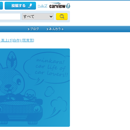
ヘルプ
嵩上げ(自作) [荒胃荒]