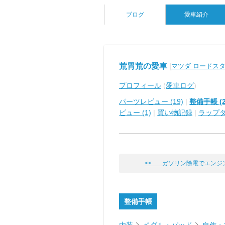
ブログ
愛車紹介
荒胃荒の愛車
[
マツダ ロードス
プロフィール
(
愛車ログ
)
パーツレビュー (19)
|
整備手帳 (2
ビュー (1)
|
買い物記録
|
ラップ
<< ガソリン除電でエンジ
整備手帳