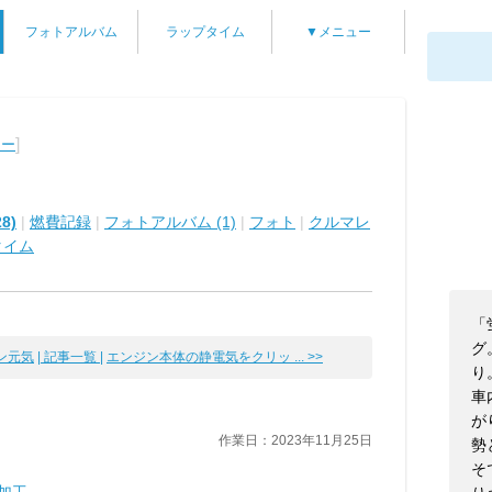
フォトアルバム
ラップタイム
▼メニュー
]
ター
8)
|
燃費記録
|
フォトアルバム (1)
|
フォト
|
クルマレ
タイム
「
グ
ン元気
| 記事一覧 |
エンジン本体の静電気をクリッ ... >>
り
車
が
作業日：2023年11月25日
勢
そ