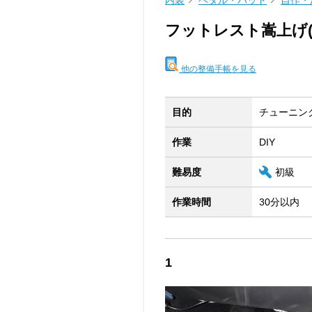
内装
ペダル・パッド
自作・
フットレスト嵩上げ(
他の整備手帳を見る
目的
チューニン
作業
DIY
難易度
初級
作業時間
30分以内
1