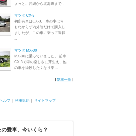
ょっと。沖縄から北海道まで ...
マツダ CX-3
初所有車はCX-3。 車の事は何
もわからず内外装だけで購入し
ましたが、この車に乗って運転
...
マツダ MX-30
MX-30に乗っていました。 前車
CX-3で車の楽しさに芽生え、他
の車を経験したくなり乗 ...
[
愛車一覧
]
ヘルプ
｜
利用規約
｜
サイトマップ
たの愛車、今いくら？