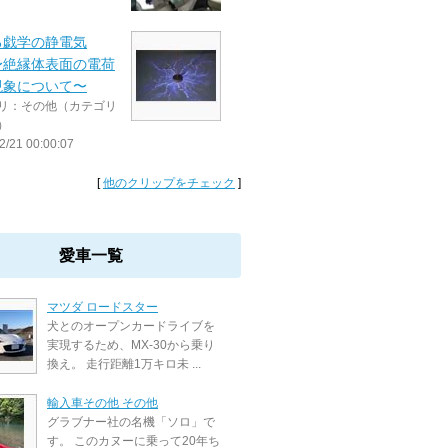
る戯学の静電気
〜絶縁体表面の電荷
現象について〜
リ：その他（カテゴリ
）
2/21 00:00:07
[
他のクリップをチェック
]
愛車一覧
マツダ ロードスター
犬とのオープンカードライブを
実現するため、MX-30から乗り
換え。 走行距離1万キロ未 ...
輸入車その他 その他
グラブナー社の名機「ソロ」で
す。 このカヌーに乗って20年ち