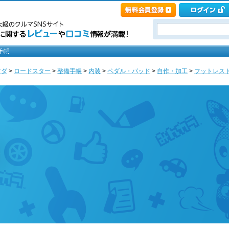
ツダ
>
ロードスター
>
整備手帳
>
内装
>
ペダル・パッド
>
自作・加工
>
フットレスト
ジ