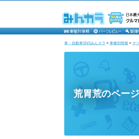
車・自動車SNSみんカラ
>
車種別情報
>
マ
荒胃荒のペー