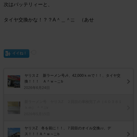
次はバッテリィーと、
タイヤ交換かな！？？A＾＿＾;;;ゞ（あせ
イイね！
ヤリスＺ 新ラーメン号🎶、42,000ｋｍで！！、タイヤ交
換！！！ Ａ＾ｗ～;;;ｂ
2026年6月24日
新ラーメン号 ヤリスZ ２回目の車検完了🎶（４０３８１
ｋｍ） ＾＾;;v
2026年5月15日
ヤリスZ 冬を前に！！、７回目のオイル交換♪♪、デ
ス！！！Ａ＾ｗ～;;;ｂ