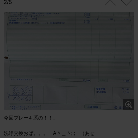
2/5
今回ブレーキ系の！！、
洗浄交換おば。。。 A＾＿＾;;;ゞ（あせ