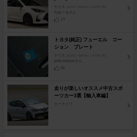
ヤリス
[KSP2 / MXPA1 / GXPA1系]
Arあーるさん
13
トヨタ(純正) フューエル コー
ション プレート
ヤリス
[KSP2 / MXPA1 / GXPA1系]
petit restorerさん
26
走りが楽しいオススメ中古スポ
ーツカー3選【輸入車編】
カーライフ