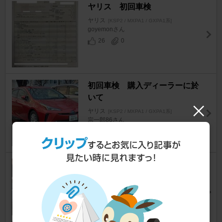
ヤリス 初回車検
ヤリス
[KSP2 / MXPA1 / GXPA1系]
goyemonさん
26
0
初回車検 購入ディーラーに於
いて
ヤリス
[KSP2 / MXPA1 / GXPA1系]
宗一郎86さん
29
0
初車検
ヤリス
[KSP2 / MXPA1 / GXPA1系]
T☆A yarisさん
20
0