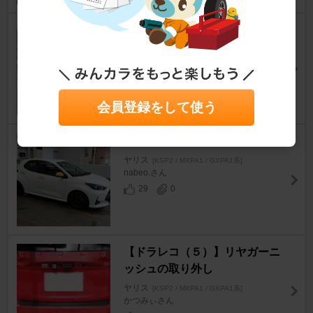
車検
ヤリス
[KSP2 / MXPA1 / GXPA1系]
sakyoさん
14
0
会員登録をして使う
車検
ヤリス
[KSP2 / MXPA1 / GXPA1系]
nabeo.さん
29
0
【ドラレコ（５）】リヤガーニ
ッシュの取り外し
ヤリス
[KSP2 / MXPA1 / GXPA1系]
かつみぃさん