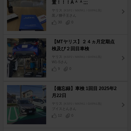
置！！！A＾＾;;;
ヤリス
[KSP2 / MXPA1 / GXPA1系]
黒ノ獅子王さん
30
0
【MTヤリス】２４ヵ月定期点
検及び２回目車検
ヤリス
[KSP2 / MXPA1 / GXPA1系]
W1-Sさん
9
0
【備忘録】車検 1回目 2025年2
月22日
ヤリス
[KSP2 / MXPA1 / GXPA1系]
ブイスとんさん
12
0