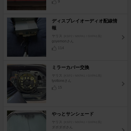
9
ディスプレイオーディオ配線情
報
ヤリス
[KSP2 / MXPA1 / GXPA1系]
goyemonさん
114
ミラーカバー交換
ヤリス
[KSP2 / MXPA1 / GXPA1系]
tyottoneさん
15
やっとサンシェード
ヤリス
[KSP2 / MXPA1 / GXPA1系]
ダボダボさん