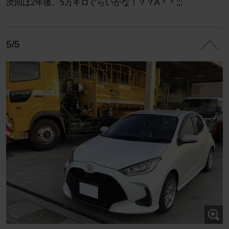
次回は2年後、5万キロぐらいかな！？？A＾＾;;;
5/5