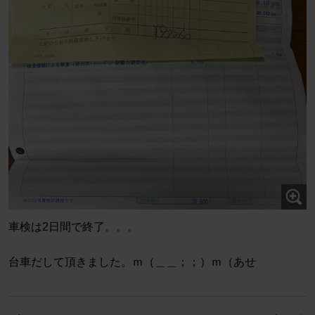
車検は2日間で終了。。。
台車だして頂きました。ｍ（＿＿；；）ｍ（あせ