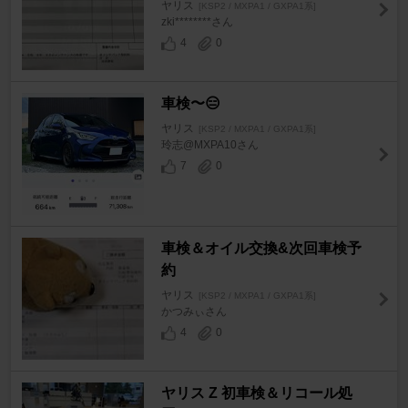
ヤリス
[KSP2 / MXPA1 / GXPA1系]
zki********さん
4
0
車検〜😑
ヤリス
[KSP2 / MXPA1 / GXPA1系]
玲志@MXPA10さん
7
0
車検＆オイル交換&次回車検予
約
ヤリス
[KSP2 / MXPA1 / GXPA1系]
かつみぃさん
4
0
ヤリス Z 初車検＆リコール処