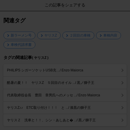
この記事をシェアする
関連タグ
新ラーメン号
ヤリスZ
２回目の車検
車検内容
車検代請求書
タグの関連記事
( ヤリスZ )
PHILIPS シガーソケットUSB充 .../ Enzo Maiorca
酷暑の夏！！ ヤリスZ ５回目のオイル .../ 黒ノ獅子王
代表取締役会長 豊田 章男氏へのメッセ .../ Enzo Maiorca
ヤリスZ♪♪ ETC取り付け！！！ と .../ 漆黒の獅子王
ヤリスＺ 洗車と！！、シン・あしあと� .../ 黒ノ獅子王