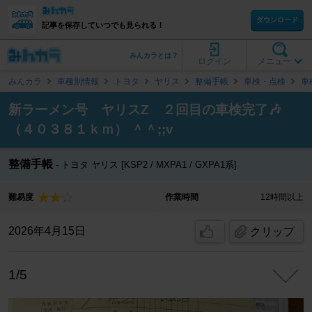
ダウンロード
記事を保存していつでも見られる！
みんカラとは？
ログイン
メニュー
みんカラ
車種別情報
トヨタ
ヤリス
整備手帳
車検・点検
車
新ラーメン号 ヤリスZ ２回目の車検完了🎶
（４０３８１ｋｍ） ＾＾;;v
整備手帳
トヨタ ヤリス [KSP2 / MXPA1 / GXPA1系]
難易度
作業時間
12時間以上
2026年4月15日
クリップ
1/5