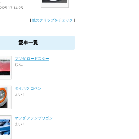
）
2/25 17:14:25
[
他のクリップをチェック
]
愛車一覧
マツダ ロードスター
むん。
ダイハツ コペン
えい！
マツダ アテンザワゴン
えい！