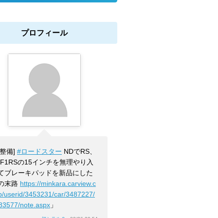
プロフィール
[整備]
#ロードスター
NDでRS、
PF1RSの15インチを無理やり入
てブレーキパッドを新品にした
の末路
https://minkara.carview.c
jp/userid/3453231/car/3487227/
83577/note.aspx
」