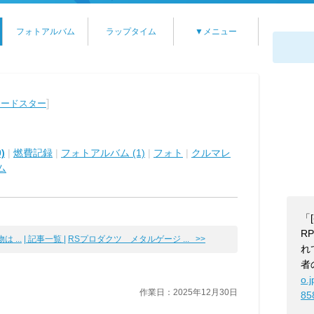
フォトアルバム
ラップタイム
▼メニュー
]
ロードスター
)
|
燃費記録
|
フォトアルバム (1)
|
フォト
|
クルマレ
ム
「
R
 ...
| 記事一覧 |
RSプロダクツ メタルゲージ ... >>
れ
者
o.
作業日：2025年12月30日
85