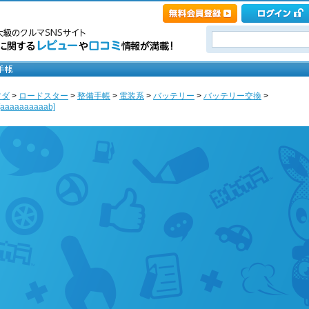
ツダ
>
ロードスター
>
整備手帳
>
電装系
>
バッテリー
>
バッテリー交換
>
aaaaaaab]