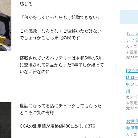
感じる
『何かをしくじったらもう始動できない』
この感覚、なんとなくご理解いただけない
も。
でしょうかこちら東北の民です
シフ
カテゴ
未設定
搭載されているバッテリーは令和5年の5月
2026/0
に交換されて新品からまだ2年半しか経って
[マツ
いない筈なのに
D ロ
Φ ス
用
カテゴ
未設定
世話になってる店にチェックしてもらった
2025/0
ところご覧の有様
お役立
CCAの測定値が規格値480に対して376
整備
カテゴ