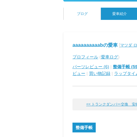
ブログ
愛車紹介
aaaaaaaaaabの愛車
[
マツダ 
プロフィール
(
愛車ログ
)
パーツレビュー (6)
|
整備手帳 (59
ビュー
|
買い物記録
|
ラップタイ
<< トランクダンパー交換 安物は
整備手帳