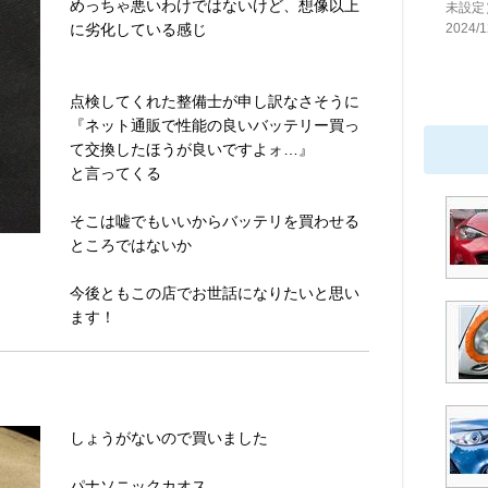
めっちゃ悪いわけではないけど、想像以上
未設定
に劣化している感じ
2024/1
点検してくれた整備士が申し訳なさそうに
『ネット通販で性能の良いバッテリー買っ
て交換したほうが良いですよォ…』
と言ってくる
そこは嘘でもいいからバッテリを買わせる
ところではないか
今後ともこの店でお世話になりたいと思い
ます！
しょうがないので買いました
パナソニックカオス