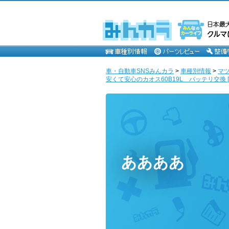
車・自動車SNSみんカラ
>
車種別情報
>
マ
安くて安心のカオス60B19L バッテリ交換 [aaa
ああああ