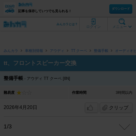
ダウンロード
記事を保存していつでも見られる！
みんカラとは？
ログイン
メニュー
みんカラ
車種別情報
アウディ
TT クーペ
整備手帳
オーディオ
tt、フロントスピーカー交換
整備手帳
アウディ TT クーペ [8N]
難易度
作業時間
3時間以内
2026年4月20日
クリップ
1/3