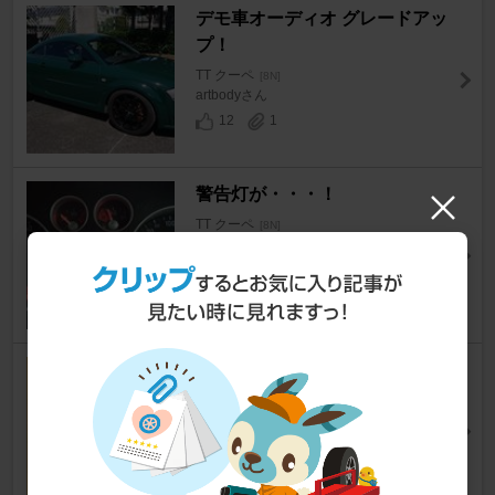
デモ車オーディオ グレードアッ
プ！
TT クーペ
[8N]
artbodyさん
12
1
警告灯が・・・！
TT クーペ
[8N]
ボースンさん
8
スタビリンク ロアアームボール
ジョイント交換
TT クーペ
[8N]
チャンプ@4031さん
13