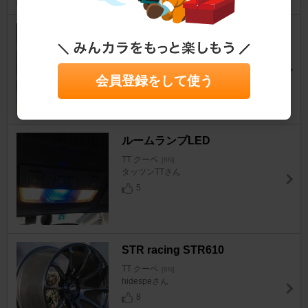
ステアリング
TT クーペ
[8N]
kkzrxksrさん
会員登録をして使う
32
ルームランプLED
TT クーペ
[8N]
タッツンTTさん
5
STR racing STR610
TT クーペ
[8N]
hidespeさん
8