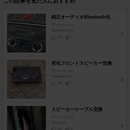
この記事を見た人におすすめ
純正オーディオBluetooth化
TT クーペ
[8N]
Toyokazuさん
24
2
劣化フロントスピーカー交換
TT クーペ
[8N]
Toyokazuさん
20
1
スピーカーケーブル交換
TT クーペ
[8N]
タケ2さん
16
0