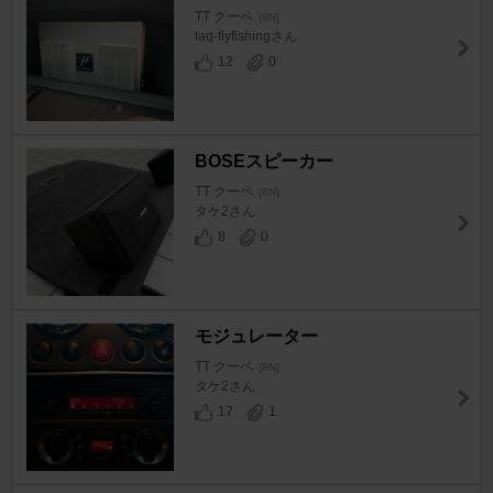
TT クーペ
[8N]
taq-flyfishingさん
12
0
BOSEスピーカー
TT クーペ
[8N]
タケ2さん
8
0
モジュレーター
TT クーペ
[8N]
タケ2さん
17
1