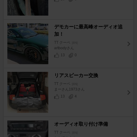
デモカーに最高峰オーディオ追
加！
TT クーペ
[8N]
artbodyさん
13
0
リアスピーカー交換
TT クーペ
[8N]
まーさん1973さん
13
4
オーディオ取り付け準備
TT クーペ
[8N]