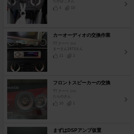
たかぽこさん
4
10
カーオーディオの交換作業
TT クーペ
[8N]
まーさん1973さん
11
2
フロントスピーカーの交換
TT クーペ
[8N]
たらのさん
10
1
まずはDSPアンプ仮置