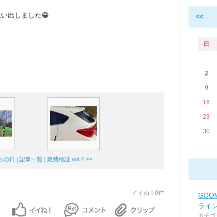
思い出しました😁
<<
日
2
9
16
23
30
もの日
| 記事一覧 |
燃費検証 vol.4 >>
イイね！0件
GOO
ライ
カテゴ