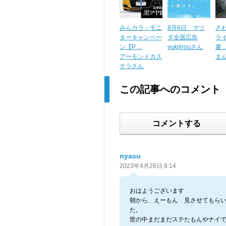
みんカラ：モニ
8月6日 マツ
さ
ターキャンペー
ダ全面広告
ライ
ン【P ...
yukijirouさん
夏 ..
アーモンドカス
ま
テラさん
この記事へのコメント
コメントする
nyasu
2023年4月26日 8:14
おはようございます
朝から、えーもん 見させてもら
た。
世の中まだまだステたもんやナイ