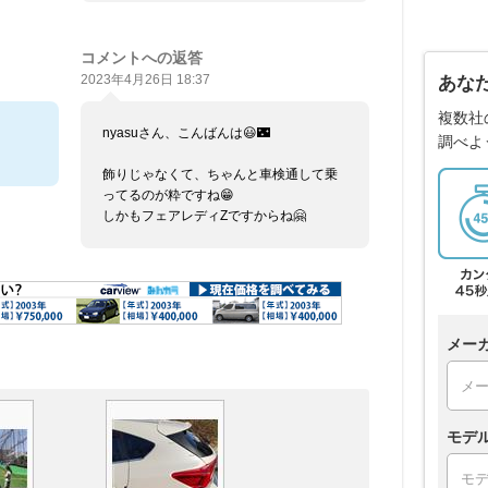
コメントへの返答
2023年4月26日 18:37
あな
複数社
nyasuさん、こんばんは😃🌃
調べよ
飾りじゃなくて、ちゃんと車検通して乗
ってるのが粋ですね😁
しかもフェアレディZですからね🤗
メー
モデ