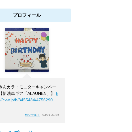
プロフィール
みんカラ：モニターキャンペー
【新洗車ギア「ALAUNEN」】
h
p://cvw.jp/b/3455484/4756290
」
何シテル？
03/01 21:35