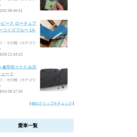
）
3/31 06:46:41
ーピーク ローチェア
ターコイズブルー LV-
リ：その他（カテゴリ
）
8/28 21:34:22
uno 傘型折りたたみ式
シェード
リ：その他（カテゴリ
）
8/14 06:37:34
[
他のクリップをチェック
]
愛車一覧