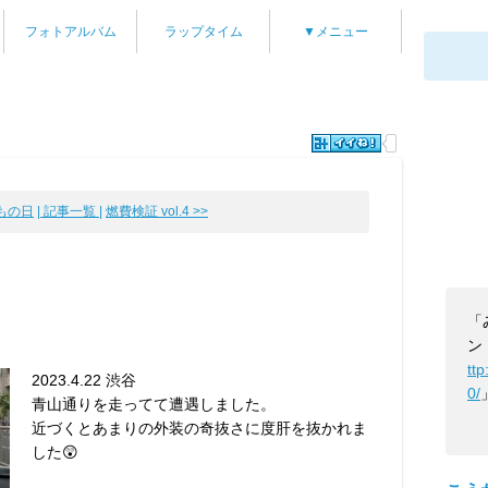
フォトアルバム
ラップタイム
▼メニュー
もの日
| 記事一覧 |
燃費検証 vol.4 >>
「
ン
tt
2023.4.22 渋谷
0/
青山通りを走ってて遭遇しました。
近づくとあまりの外装の奇抜さに度肝を抜かれま
した😲