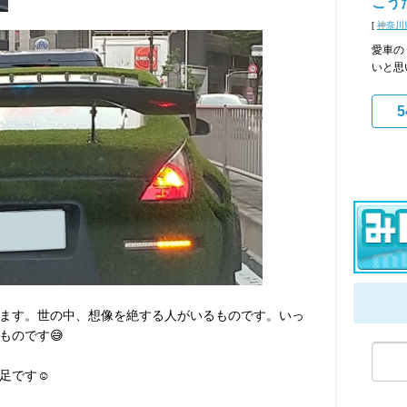
こうた
[
神奈川
愛車の
いと思
5
ます。世の中、想像を絶する人がいるものです。いっ
ものです😅
足です☺️