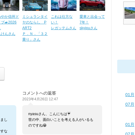
わやか信州ド
ミシュランタイ
これは仕方な
愛車と出会って
ブ🚙2026
ヤのならし P
い！
7年！
.
ART2
レガッテムさん
skyipuさん
んけんさん
Ｐ．Ｎ．「３２
乗り」さん
コメントへの返答
01月
2023年4月26日 12:47
07月
nyasuさん、こんにちは☔️
いまし
世の中、面白いことを考える人がいるも
01月
のですね😁
ですな
07月