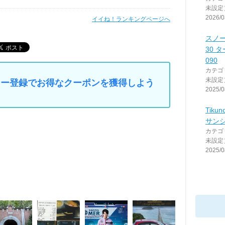
未設定
2026/0
イイね！ランキングページへ
スノ
30 
090
カテゴ
未設定
マイカー登録でお得なクーポンを獲得しよう
2025/0
Tik
サン
カテゴ
未設定
2025/0