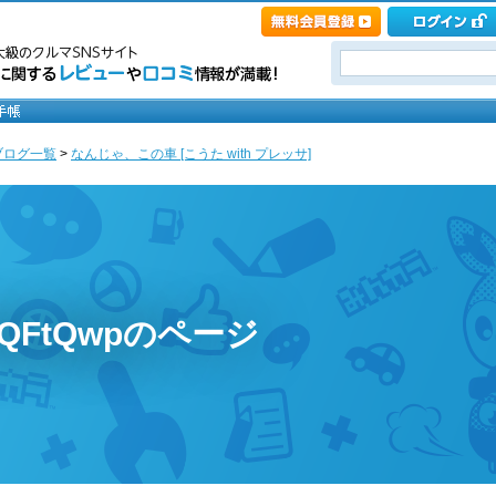
ブログ一覧
>
なんじゃ、この車 [こうた with プレッサ]
KqQFtQwpのページ