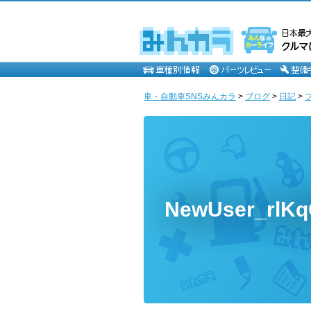
車・自動車SNSみんカラ
>
ブログ
>
日記
>
NewUser_rl