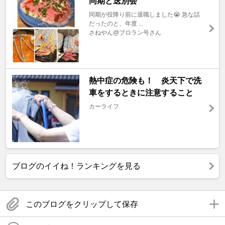
同期と送別会
同期が役降り前に退職しました😭 急な話
だったのと、年度 ...
さねやん@ブロラン号さん
熱中症の危険も！ 炎天下で洗
車をするときに注意すること
カーライフ
ブログのイイね！ランキングを見る
このブログをクリップして保存