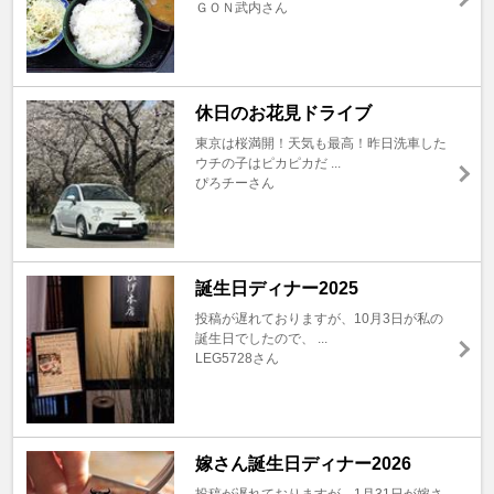
ＧＯＮ武内さん
休日のお花見ドライブ
東京は桜満開！天気も最高！昨日洗車した
ウチの子はピカピカだ ...
ぴろチーさん
誕生日ディナー2025
投稿が遅れておりますが、10月3日が私の
誕生日でしたので、 ...
LEG5728さん
嫁さん誕生日ディナー2026
投稿が遅れておりますが、1月31日が嫁さ