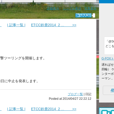
詳細表示
｜
シンプル表示
｜
写真表示
！
| 記事一覧 |
ETCC鈴鹿2014 2 ... >>
「@S
どこ
突撃ツーリングを開催します。
G-FOX
遅ればせ
四輪） 
ンターボ
ーマン...
前日に中止を発表します。
4
ブログ一覧
| 日記
Posted at 2014/04/27 22:22:12
！
| 記事一覧 |
ETCC鈴鹿2014 2 ... >>