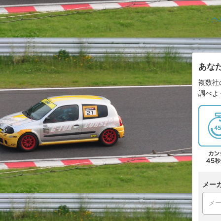
ヘ
あな
複数社
調べよ
メー