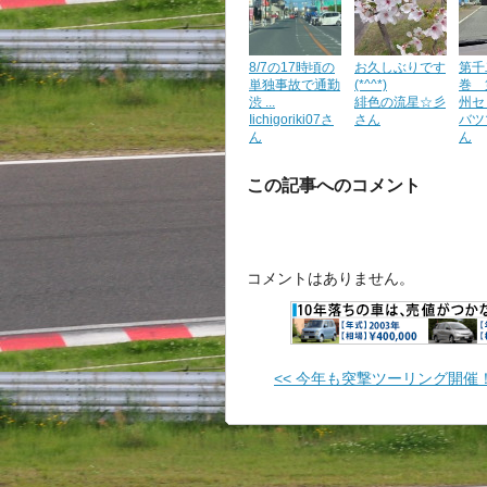
8/7の17時頃の
お久しぶりです
第千
単独事故で通勤
(*^^*)
巻 
渋 ...
緋色の流星☆彡
州セリ
Iichigoriki07さ
さん
バツ
ん
ん
この記事へのコメント
コメントはありません。
<< 今年も突撃ツーリング開催