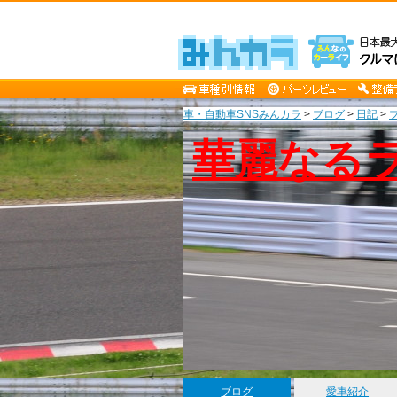
車・自動車SNSみんカラ
>
ブログ
>
日記
>
華麗なる
ブログ
愛車紹介