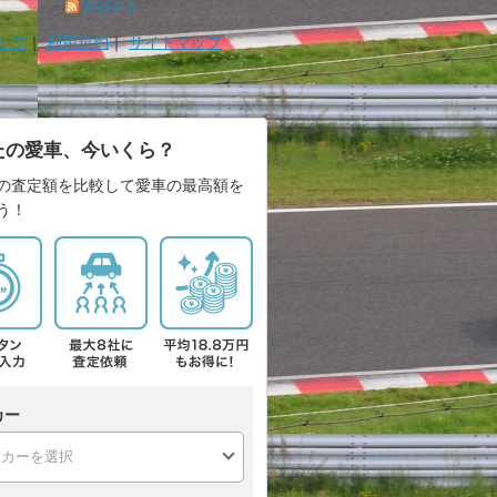
RSS2.0
ルプ
｜
利用規約
｜
サイトマップ
たの愛車、今いくら？
の査定額を比較して愛車の最高額を
う！
カー