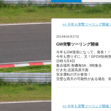
<< 今年も突撃ツーリング開催
2014年04月27日
GW突撃ツーリング開催
今年もGW直前になって、発表！！
今年も懲りずに、又！GFOX恒例
日時:5月4日
集合場所:有磯海SA…9時集合
行き先:志賀高原方面
安全運転の方が参加！
完璧な雨天の可能性がある場合、
<< 今年も突撃ツーリング開催