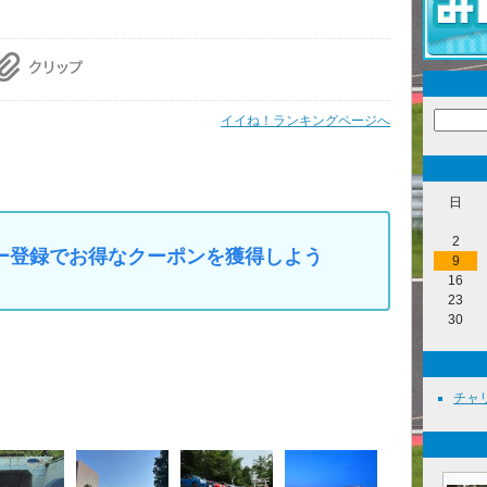
イイね！ランキングページへ
日
2
マイカー登録でお得なクーポンを獲得しよう
9
16
23
30
チャリ 