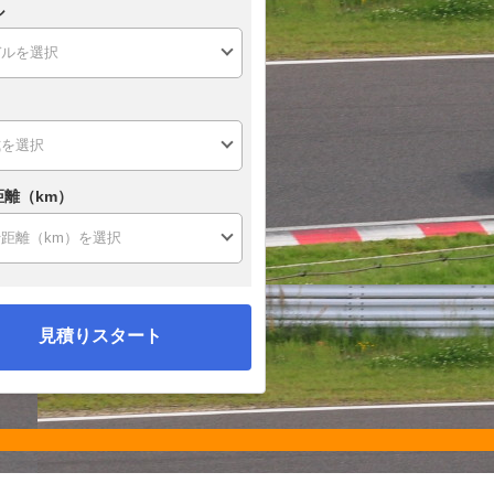
ル
距離（km）
見積りスタート