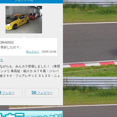
プロフィール
ORA0503
を骨折したの？」
何シテル？
10/25 12:04
トモ
ながらも、みんカラ登場しました！ （車歴
ケンメリ 車高短・箱スカ ＧＴＲ風・ジャパ
改２４０・フェアレディＺ Ｓ１３０・ニュ
9
56
フォロー
フォロワー