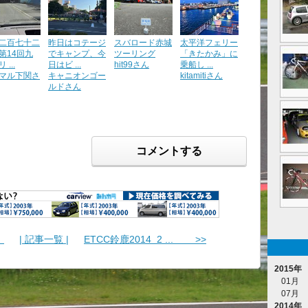
二百七十二
昨日はコテージ
スバロード赤城
太平洋フェリー
第14回九
でキャンプ、今
ツーリング
「きたかみ」に
 ...
日はビ ...
hit99さん
乗船し ...
マル下関さ
キャニオンゴー
kitamitiさん
ルドさん
コメントする
！
| 記事一覧 |
ETCC鈴鹿2014 2 ... >>
2015年
01月
07月
2014年