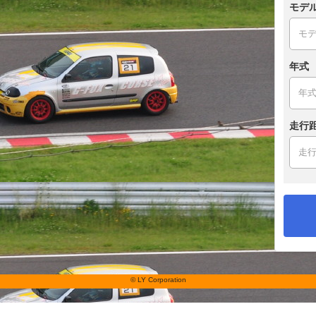
モデ
年式
走行
© LY Corporation