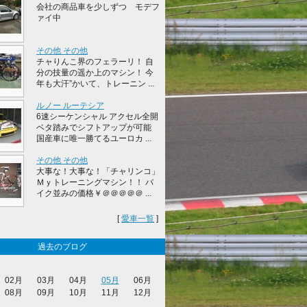
会社の商品車を少しずつ モデフ
ァイ中
その他 その他
チャりんこ界のフェラーリ！ 自
分の技量の遥か上のマシン！ 今
年も大汗”かいて、トレーニン ...
ルノー ルーテシア
6速シーケンシャル アクセル全開
ベタ踏みでシフトアップが可能
国産車に唯一勝てるユーロカ ...
その他 その他
大事な！大事な！「チャリンコ」
Ｍｙトレーニングマシン！！ バ
イク並みの価格￥＠＠＠＠＠ ...
[
愛車一覧
]
過去のブログ
02月
03月
04月
05月
06月
08月
09月
10月
11月
12月