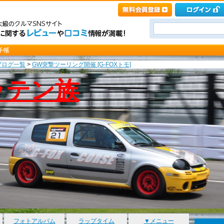
ブログ一覧
>
GW突撃ツーリング開催 [G-FOXトモ]
ラテン族
フォトアルバム
ラップタイム
▼メニュー