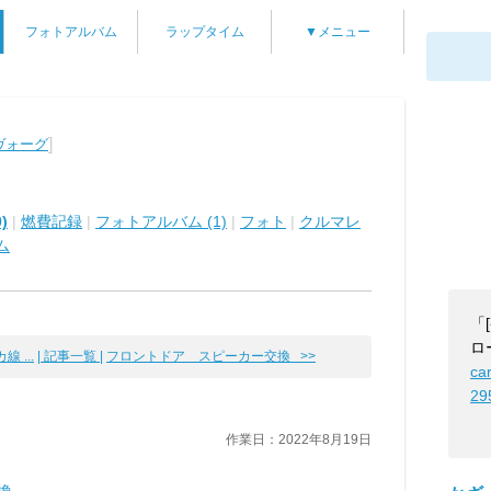
フォトアルバム
ラップタイム
▼メニュー
]
ヴォーグ
)
|
燃費記録
|
フォトアルバム (1)
|
フォト
|
クルマレ
ム
「
ロ
 ...
| 記事一覧 |
フロントドア スピーカー交換 >>
ca
29
作業日：2022年8月19日