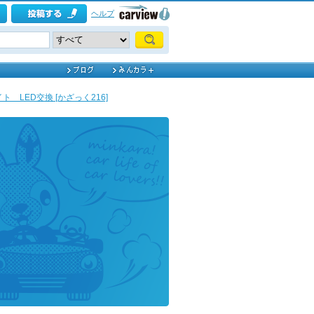
ヘルプ
 LED交換 [かざっく216]