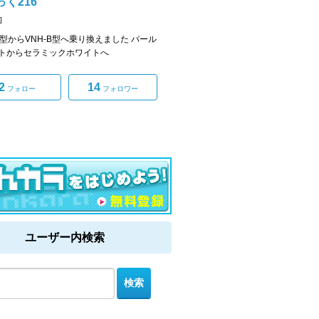
く216
]
-D型からVNH-B型へ乗り換えました パール
トからセラミックホワイトへ
2
14
フォロー
フォロワー
ユーザー内検索