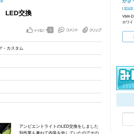
換
かざっ
[
愛知県
 LED交換
VM4
ホワイ
0
グ・カスタム
アンビエントライトのLED交換をしました
別作業も兼ねて内装を外していたのでその