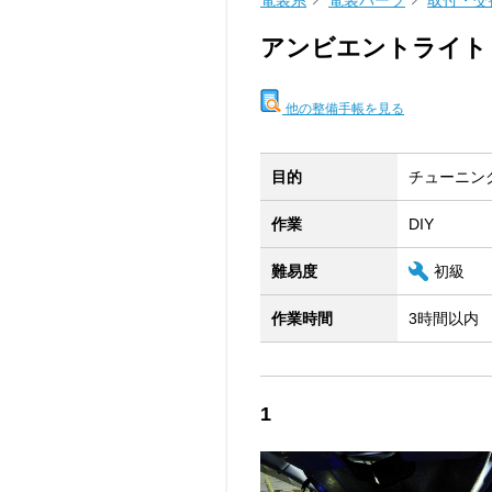
電装系
電装パーツ
取付・交
アンビエントライト
他の整備手帳を見る
目的
チューニン
作業
DIY
難易度
初級
作業時間
3時間以内
1