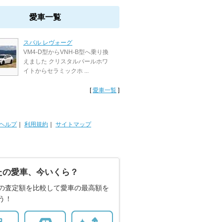
愛車一覧
スバル レヴォーグ
VM4-D型からVNH-B型へ乗り換
えました クリスタルパールホワ
イトからセラミックホ ...
[
愛車一覧
]
ヘルプ
｜
利用規約
｜
サイトマップ
たの愛車、今いくら？
の査定額を比較して愛車の最高額を
う！