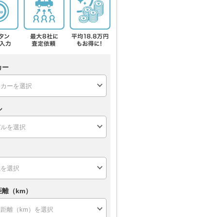
カー
ル
距離（km）