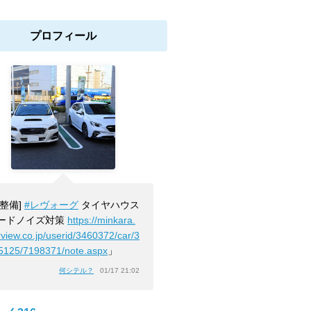
プロフィール
[整備]
#レヴォーグ
タイヤハウス
ードノイズ対策
https://minkara.
rview.co.jp/userid/3460372/car/3
5125/7198371/note.aspx
」
何シテル？
01/17 21:02