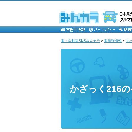
車・自動車SNSみんカラ
>
車種別情報
>
ス
かざっく216