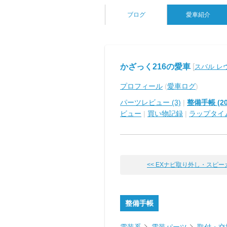
ブログ
愛車紹介
かざっく216の愛車
[
スバル レ
プロフィール
(
愛車ログ
)
パーツレビュー (3)
|
整備手帳 (20
ビュー
|
買い物記録
|
ラップタイ
<< EXナビ取り外し・スピーカ線
整備手帳