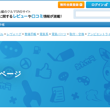
バル
>
レヴォーグ
>
整備手帳
>
電装系
>
電装パーツ
>
取付・交換
>
アンビエントライト
のページ