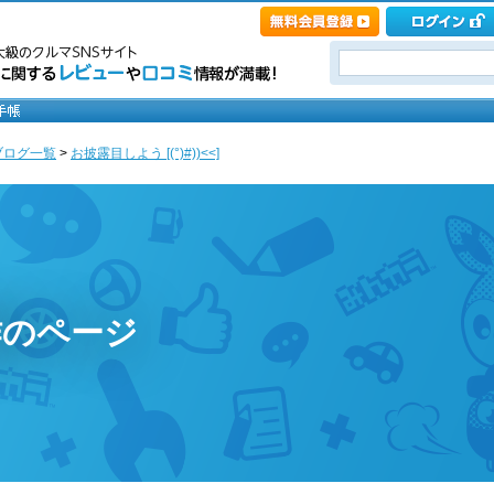
ブログ一覧
>
お披露目しよう [(°)#))<<]
作のページ