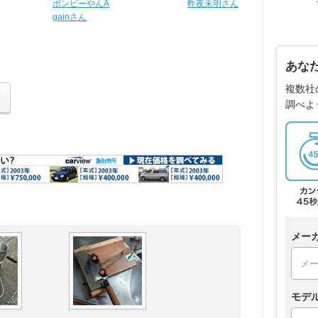
ボンビーやんA
昨夜未明さん
gainさん
あな
複数社
調べよ
メー
モデ