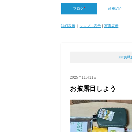
ブログ
*
愛車紹介
詳細表示
｜
シンプル表示
｜
写真表示
<< 実
2025年11月11日
お披露目しよう