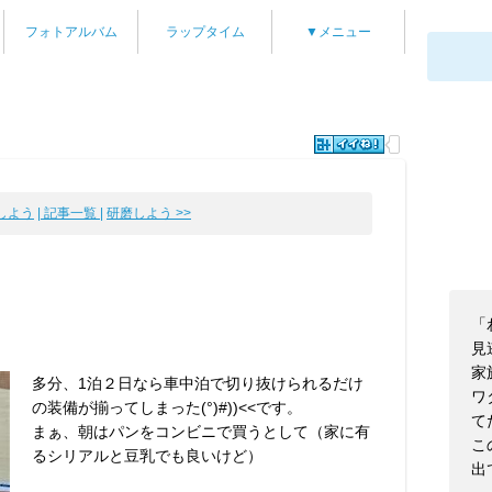
フォトアルバム
ラップタイム
▼メニュー
戦しよう
| 記事一覧 |
研磨しよう >>
「
見
家
多分、1泊２日なら車中泊で切り抜けられるだけ
ワ
の装備が揃ってしまった(°)#))<<です。
て
まぁ、朝はパンをコンビニで買うとして（家に有
こ
るシリアルと豆乳でも良いけど）
出