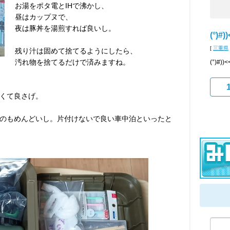
お湯をポタ電とIHで沸かし、
昼はカップヌで、
夜は豚丼を湯煎すれば良いし。
(°)#)
[
三重県
残り汁は固めて捨てるようにしたら、
汚れ物を捨てるだけで済みますね。
(°)#
くて良さげ。
のもめんどいし。片付けないで良い車中泊といったと