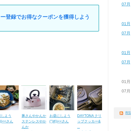
07月
マイカー登録でお得なクーポンを獲得しよう
01月
07月
01月
07月
01月
07月
RS
煎しよう
豚さんやかんか
お昼にしよう
DAYTONA クリ
#))<<さん
ステンレスやか
(°)#))<<さん
ップクッカー&
んか
...