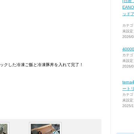
[日産 
EANOP
ッド
カテゴ
未設定
2026/0
4000
カテゴ
未設定
ックした冷凍ご飯と冷凍豚丼を入れて完了！
2026/0
tema
ート
カテゴ
未設定
2025/1