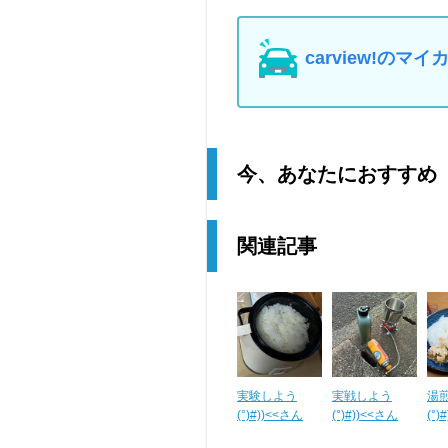
carview!の
今、あなたにおすすめ
関連記事
実験しよう
実戦しよう
湯
(°)#))<<さん
(°)#))<<さん
(°)