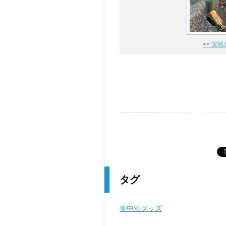
<< 実
タグ
車中泊グッズ