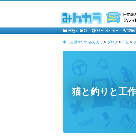
車・自動車SNSみんカラ
>
ブログ
>
日記
>
猫と釣りと工