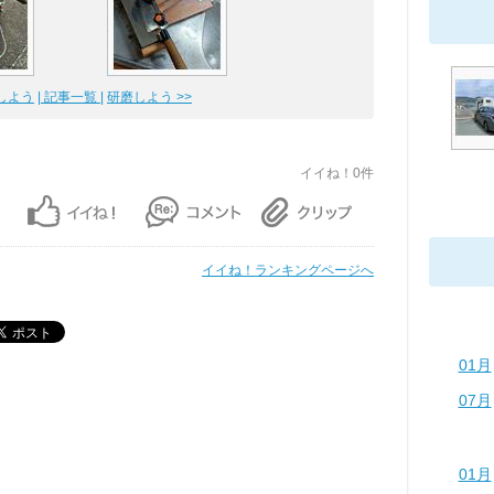
戦しよう
| 記事一覧 |
研磨しよう >>
イイね！0件
イイね！ランキングページへ
01月
07月
01月