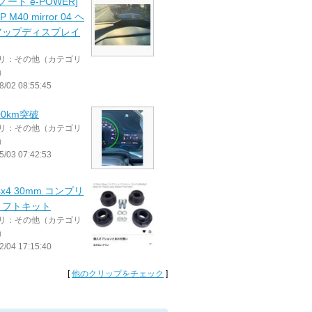
ノート e-POWER]
 M40 mirror 04 ヘ
アップディスプレイ
リ：その他（カテゴリ
）
8/02 08:55:45
00km突破
リ：その他（カテゴリ
）
5/03 07:42:53
4x4 30mm コンプリ
リフトキット
リ：その他（カテゴリ
）
2/04 17:15:40
[
他のクリップをチェック
]