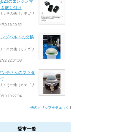
1にjb23のエンジンマ
トを取り付け
リ：その他（カテゴリ
）
4/30 16:20:52
ミングベルトの交換
リ：その他（カテゴリ
）
2/22 22:04:08
ビアンテさんのマツダ
ンテ
リ：その他（カテゴリ
）
0/19 19:27:04
[
他のクリップをチェック
]
愛車一覧