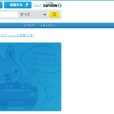
ヘルプ
のブッシュの交換 [エす]