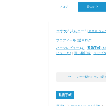
ブログ
愛車紹介
エすの"ジムニー"
[
スズキ ジム
プロフィール
(
愛車ログ
)
パーツレビュー (4)
|
整備手帳 (58
ビュー (1)
|
買い物記録
|
ラップ
<< ミラー型のドラレコ取
整備手帳