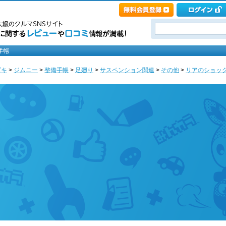
ズキ
>
ジムニー
>
整備手帳
>
足廻り
>
サスペンション関連
>
その他
>
リアのショック