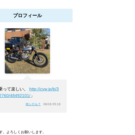
プロフィール
乗って楽しい。
http://cvw.jp/b/3
2760/48492101/
」
何シテル？
06/18 05:18
す。よろしくお願いします。