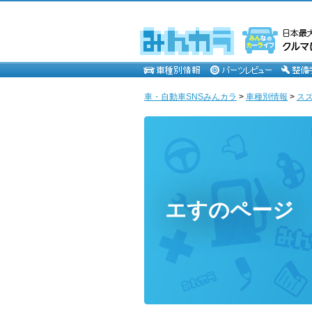
車・自動車SNSみんカラ
>
車種別情報
>
ス
エすのページ