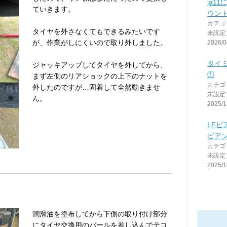
ja1
ていきます。
ウン
カテゴ
タイヤを外さなくてもできるみたいです
未設定
が、作業がしにくいので取り外しました。
2026/0
タイ
ジャッキアップしてタイヤを外してから、
①
まず左側のリアショックの上下のナットを
カテゴ
外したのですが…固着して全然動きませ
未設定
ん。
2025/1
LF
ビア
カテゴ
未設定
2025/1
潤滑油を塗布してから下側の取り付け部分
にタイヤ交換用のバールを差し込んでテコ