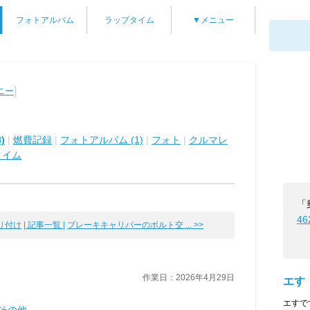
フォトアルバム
ラップタイム
▼メニュー
]
ニー
)
|
燃費記録
|
フォトアルバム (1)
|
フォト
|
クルマレ
タイム
「
46
り付け
| 記事一覧 |
ブレーキキャリパーのボルト交 ... >>
作業日：2026年4月29日
エす
エすで