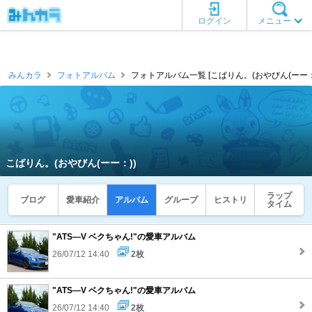
ログイン
メニュー
みんカラ
フォトアルバム
フォトアルバム一覧 [こばりん。(おやびん(ーー：)
こばりん。(おやびん(ーー：))
ラップ
ブログ
愛車紹介
アルバム
グループ
ヒストリ
タイム
"ATS―V ベクちゃん!"の愛車アルバム
26/07/12 14:40
2枚
"ATS―V ベクちゃん!"の愛車アルバム
26/07/12 14:40
2枚