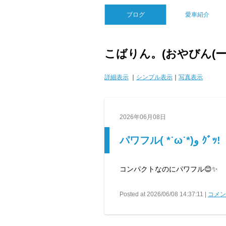
ブログ
愛車紹介
こばりん。(おやびん(ー
詳細表示
｜
シンプル表示
｜
写真表示
2026年06月08日
パワフル( *˙ω˙*)و ｸﾞｯ!
コンパクトなのにパワフル😊✨
Posted at 2026/06/08 14:37:11 |
コメント