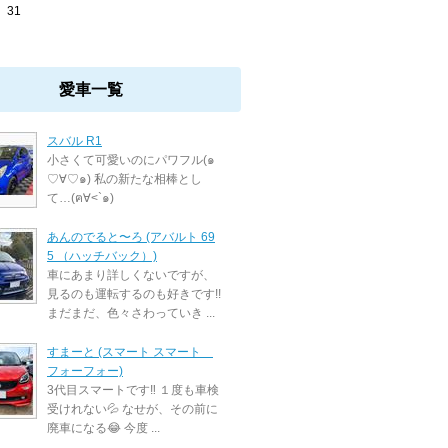
31
愛車一覧
スバル R1
小さくて可愛いのにパワフル(๑
♡∀♡๑) 私の新たな相棒とし
て…(ฅ∀<`๑)
あんのでると〜ろ (アバルト 69
5 （ハッチバック）)
車にあまり詳しくないですが、
見るのも運転するのも好きです!!
まだまだ、色々さわっていき ...
すまーと (スマート スマート
フォーフォー)
3代目スマートです‼️ １度も車検
受けれない💦 なせが、その前に
廃車になる😂 今度 ...