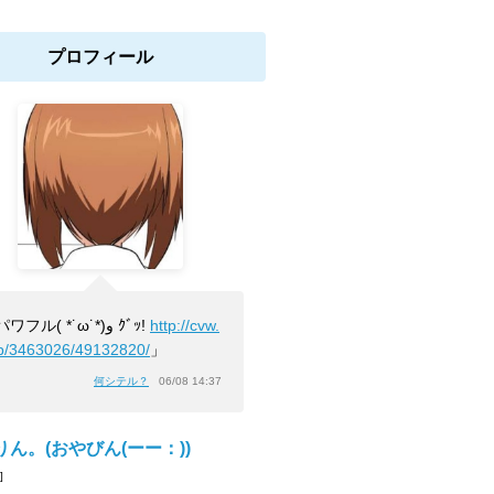
プロフィール
「パワフル( *˙ω˙*)و ｸﾞｯ!
http://cvw.
/b/3463026/49132820/
」
何シテル？
06/08 14:37
りん。(おやびん(ーー：))
]