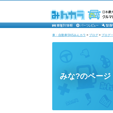
車・自動車SNSみんカラ
>
ブログ
>
ブログ一
みな?のページ