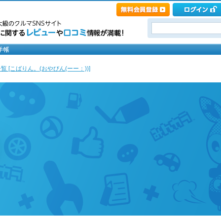
覧 [こばりん。(おやびん(ーー：))]