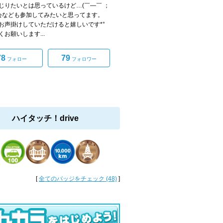
じりたいとは思っているけど…(￣―￣ ；
フ会なども参加してみたいと思ってます。
お声掛けしていただけると嬉しいです*°
くお願いします...
78
79
フォロー
フォロワー
ハイタッチ！drive
[
全てのバッジをチェック (48)
]