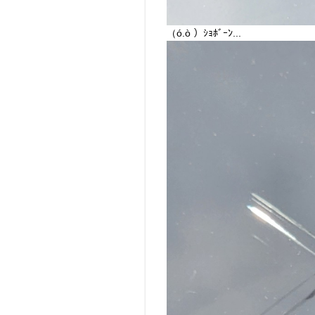
（ó.ò ）ｼｮﾎﾞｰﾝ...