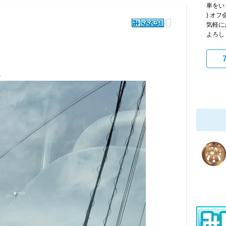
車をい
) オ
気軽に
よろし
