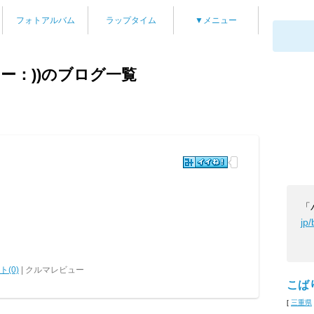
フォトアルバム
ラップタイム
▼メニュー
ー：))のブログ一覧
jp
(0)
| クルマレビュー
こば
[
三重県