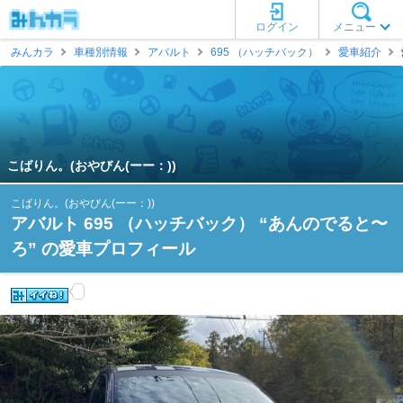
ログイン
メニュー
みんカラ
車種別情報
アバルト
695 （ハッチバック）
愛車紹介
こばりん。(おやびん(ーー：))
こばりん。(おやびん(ーー：))
アバルト 695 （ハッチバック） “あんのでると〜
ろ” の愛車プロフィール