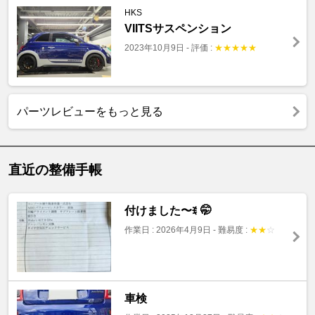
HKS
VIITSサスペンション
2023年10月9日
-
評価 :
★
★
★
★
★
パーツレビューをもっと見る
直近の整備手帳
付けました〜ꉂ 🤭
作業日 : 2026年4月9日
-
難易度 :
★
★
☆
車検