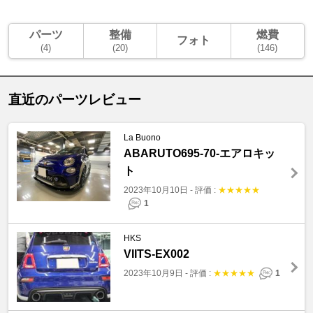
パーツ
整備
燃費
フォト
(4)
(20)
(146)
直近のパーツレビュー
La Buono
ABARUTO695-70-エアロキッ
ト
2023年10月10日
-
評価 :
★
★
★
★
★
1
HKS
VIITS-EX002
2023年10月9日
-
評価 :
★
★
★
★
★
1