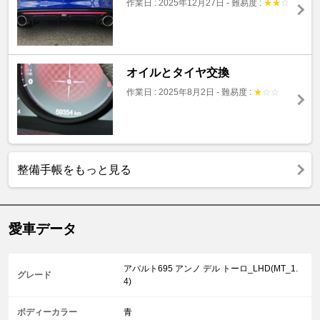
作業日 : 2025年12月27日
-
難易度 :
★
★
☆
オイルとタイヤ交換
作業日 : 2025年8月2日
-
難易度 :
★
☆
☆
整備手帳をもっと見る
愛車データ
アバルト695 アンノ デル トーロ_LHD(MT_1.
グレード
4)
ボディーカラー
青