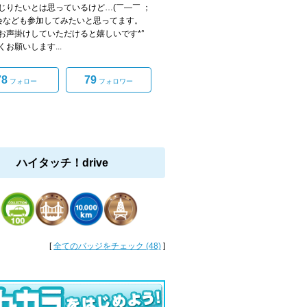
じりたいとは思っているけど…(￣―￣ ；
フ会なども参加してみたいと思ってます。
お声掛けしていただけると嬉しいです*°
くお願いします...
78
79
フォロー
フォロワー
ハイタッチ！drive
[
全てのバッジをチェック (48)
]