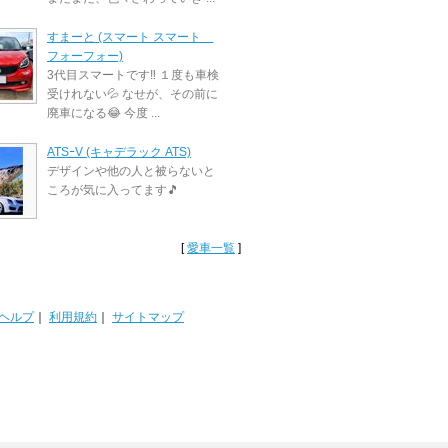
すまーと (スマート スマート
フォーフォー)
3代目スマートです‼️ １度も車検
受けれない💦 なせが、その前に
廃車になる😂 今度 ...
ATSｰV (キャデラック ATS)
デザインや他の人と被らないと
ころが気に入ってます🎵
[
愛車一覧
]
ヘルプ
｜
利用規約
｜
サイトマップ