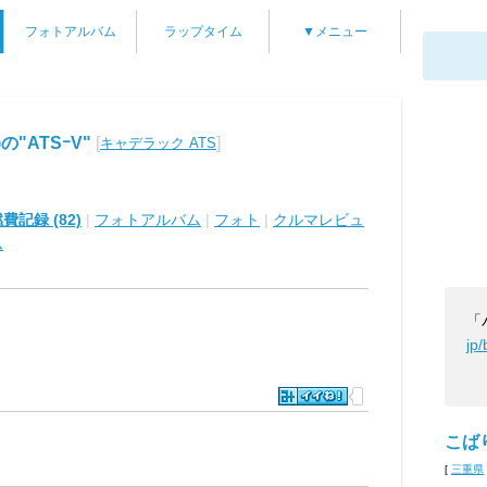
フォトアルバム
ラップタイム
▼メニュー
"ATSｰV"
[
]
キャデラック ATS
費記録 (82)
|
フォトアルバム
|
フォト
|
クルマレビュ
ム
jp
こば
[
三重県