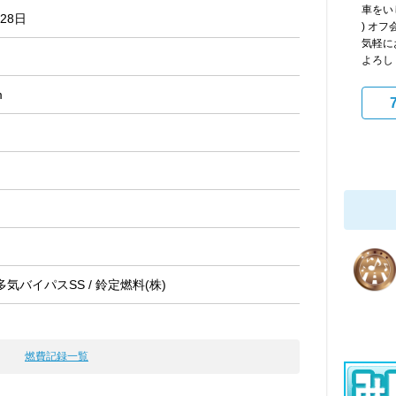
車をい
月28日
) オ
気軽に
よろし
m
気バイパスSS / 鈴定燃料(株)
燃費記録一覧