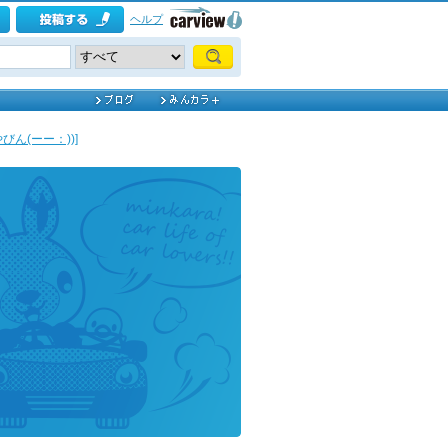
ヘルプ
やびん(ーー：))]