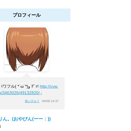
プロフィール
「パワフル( *˙ω˙*)و ｸﾞｯ!
http://cvw.
/b/3463026/49132820/
」
何シテル？
06/08 14:37
りん。(おやびん(ーー：))
]