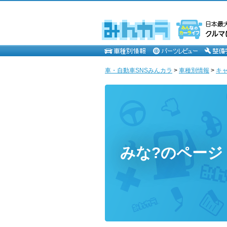
車・自動車SNSみんカラ
>
車種別情報
>
キ
みな?のページ