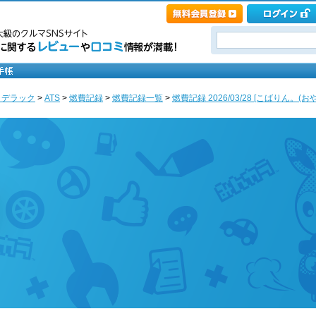
ャデラック
>
ATS
>
燃費記録
>
燃費記録一覧
>
燃費記録 2026/03/28 [こばりん。(お