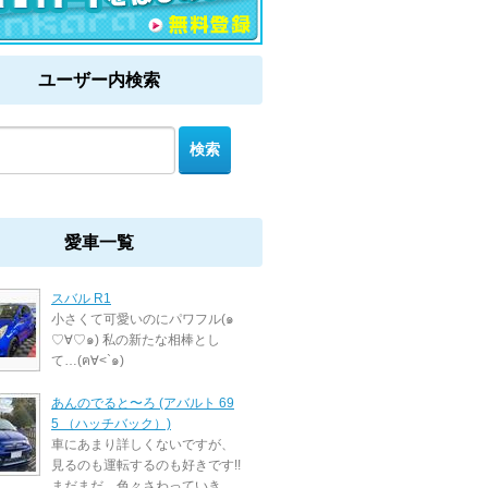
ユーザー内検索
愛車一覧
スバル R1
小さくて可愛いのにパワフル(๑
♡∀♡๑) 私の新たな相棒とし
て…(ฅ∀<`๑)
あんのでると〜ろ (アバルト 69
5 （ハッチバック）)
車にあまり詳しくないですが、
見るのも運転するのも好きです!!
まだまだ、色々さわっていき ...