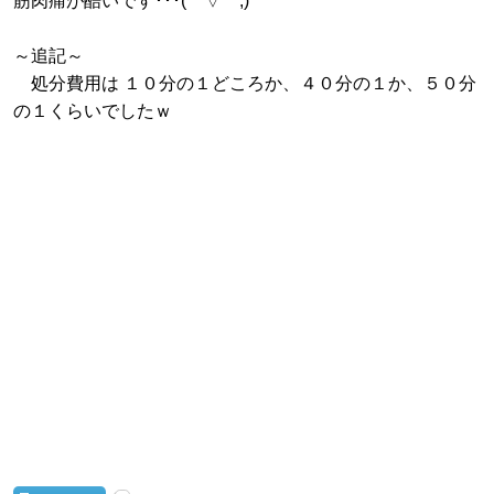
筋肉痛が酷いです･･･(￣▽￣;)
～追記～
処分費用は １０分の１どころか、４０分の１か、５０分
の１くらいでしたｗ