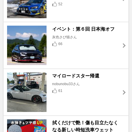
52
イベント：第６回 日本海オフ
灰色さび猫さん
66
マイロードスター帰還
nobunobu33さん
61
拭くだけで艶！傷も目立たなく
なる新しい時短洗車ウェット