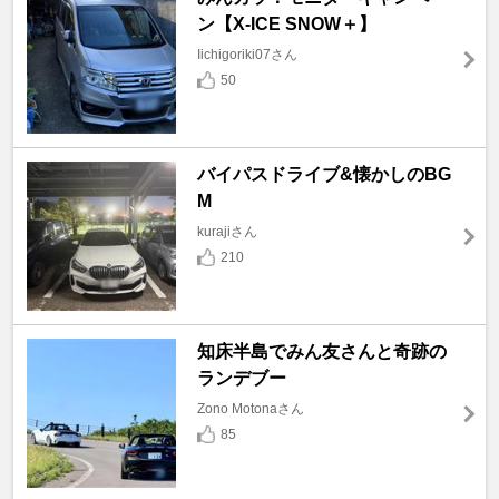
ン【X-ICE SNOW＋】
Iichigoriki07さん
50
バイパスドライブ&懐かしのBG
M
kurajiさん
210
知床半島でみん友さんと奇跡の
ランデブー
Zono Motonaさん
85