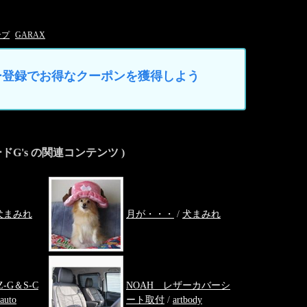
ンプ
GARAX
マイカー登録でお得なクーポンを獲得しよう
ドG's の関連コンテンツ )
犬まみれ
月が・・・
/
犬まみれ
-G＆S-C
NOAH レザーカバーシ
-auto
ート取付
/
artbody