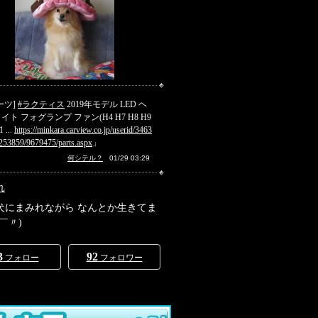
ーツ]
#ラクティス
2019年モデル LED ヘ
イト フォグランプ ファン(H4 H7 H8 H9
 ...
https://minkara.carview.co.jp/userid/3463
/253859/9679475/parts.aspx
」
何シテル？
01/29 03:29
れ
犬にまみれながら なんとか生きてま
￣〃)
3
92
フォロー
フォロワー