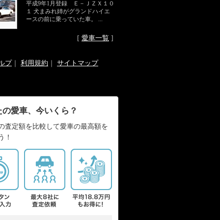
平成9年1月登録 Ｅ－ＪＺＸ１０
１ 犬まみれ姉がグランドハイエ
ースの前に乗っていた車。 ...
[
愛車一覧
]
ルプ
｜
利用規約
｜
サイトマップ
たの愛車、今いくら？
の査定額を比較して愛車の最高額を
う！