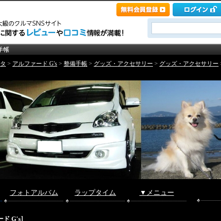
タ
>
アルファード G's
>
整備手帳
>
グッズ・アクセサリー
>
グッズ・アクセサリー
フォトアルバム
ラップタイム
▼メニュー
]
ド G's