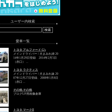
ユーザー内検索
愛車一覧
トヨタ アルファード G's
メインドライバー / 犬まみれ姉 20
14年1月29日登録 2014年2月5日
（赤口） ...
トヨタ ラクティス
メインドライバー / 犬まみれ妹 20
07年12月27日登録、2008年1月8日
（赤口 ...
その他 その他
ブログUP用画像倉庫
トヨタ マークII