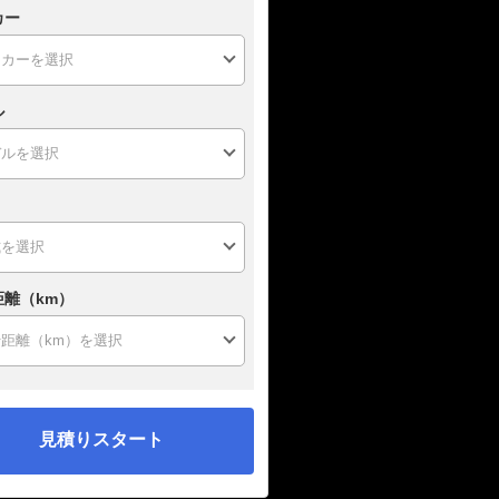
カー
ル
距離（km）
見積りスタート