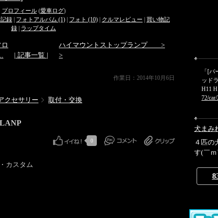
プロフィール
(
愛車ログ
)
費記録
|
フォトアルバム (1)
|
フォト (10)
|
クルマレビュー
|
買い物記
録
|
ラップタイム
フロ
ハイマウントストップランプ >
..
| 記事一覧 |
>
「[パ
作業日：2014年10月6日
ッドラ
H11 H1
72/car
アクセサリー
取付・交換
LANP
犬まみ
0
４匹の
す(￣ｍ
・カスタム
8