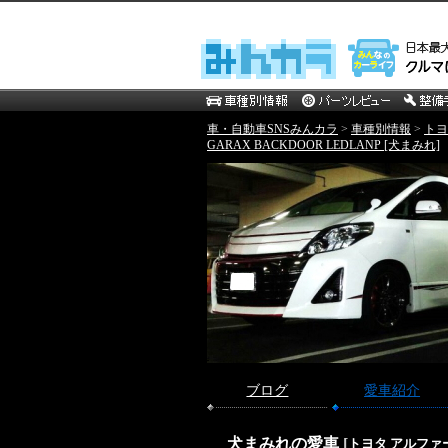
車・自動車SNSみんカラ
>
車種別情報
>
トヨ
GARAX BACKDOOR LEDLANP [犬まみれ]
.
ブログ
愛車紹介
犬まみれの愛車
[
トヨタ アルファー