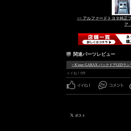
<< アルファードトヨタ純正
ア .
関連パーツレビュー
> K'spec GARAX バックドアLEDラン
イイね！0件