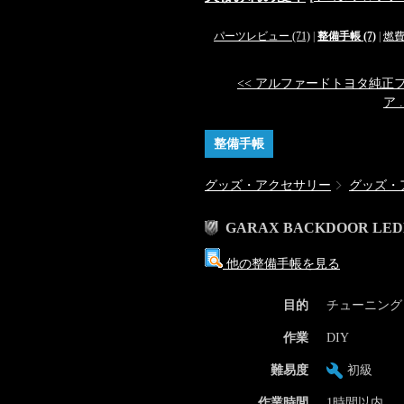
パーツレビュー (71)
|
整備手帳 (7)
|
燃
<< アルファードトヨタ純正
ア .
整備手帳
グッズ・アクセサリー
グッズ・
GARAX BACKDOOR LED
他の整備手帳を見る
目的
チューニング
作業
DIY
難易度
初級
作業時間
1時間以内