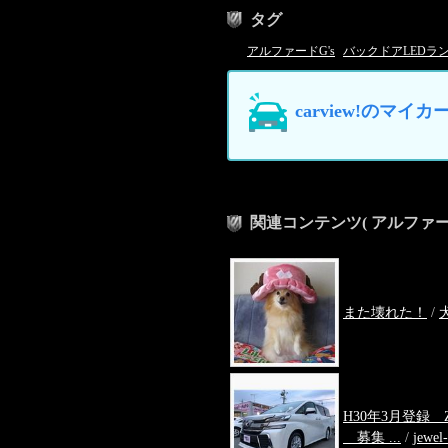
タグ
アルファードG's
バックドアLEDラ
carview!の
関連コンテンツ
( アルファー
また壊れた！
/
H30年3月登録 Z
募集 ...
/
jewel