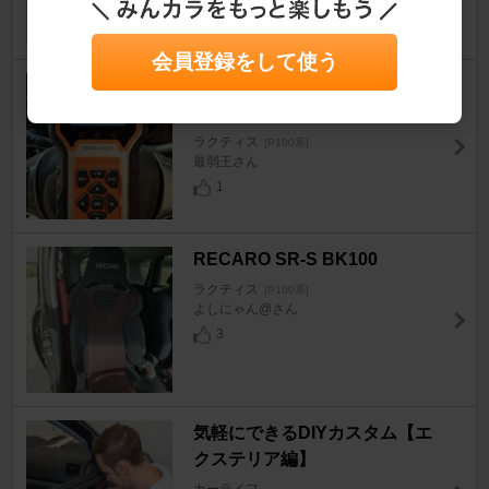
会員登録をして使う
Panlong OBDⅡ診断機（J-OBD
対応）M601
ラクティス
[P100系]
最弱王さん
1
RECARO SR-S BK100
ラクティス
[P100系]
よしにゃん@さん
3
気軽にできるDIYカスタム【エ
クステリア編】