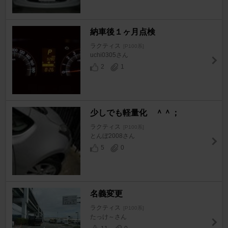
納車後１ヶ月点検
ラクティス
[P100系]
uchi0305さん
2
1
少しでも軽量化 ＾＾；
ラクティス
[P100系]
とんぼ2008さん
5
0
名義変更
ラクティス
[P100系]
たっけ～さん