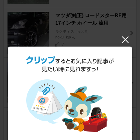
マツダ(純正) ロードスターRF用
17インチ ホイール 流用
ラクティス
[P100系]
hoku_kさん
7
OTium シガーソケット2連
ラクティス
[P100系]
にゅる侍さん
13
ラクティス
[P100系]
☆あっこ☆彡さん
0