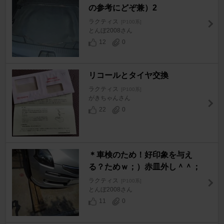
の参考にどぞ兼）2
ラクティス
[P100系]
とんぼ2008さん
12
0
リコールとタイヤ交換
ラクティス
[P100系]
がきちゃんさん
22
0
＊車検のため！好印象を与え
る？ためｗ；）赤皿外し＾＾；
ラクティス
[P100系]
とんぼ2008さん
11
0