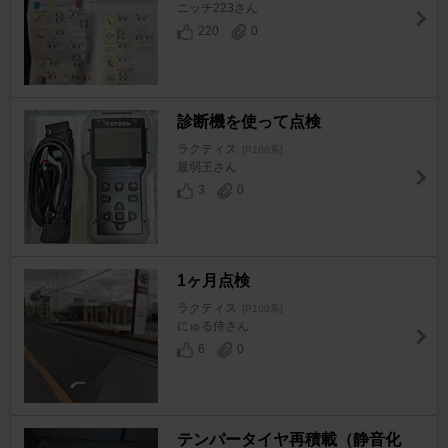
ニッチ223さん
220
0
診断機を使って点検
ラクティス
[P100系]
最弱王さん
3
0
1ヶ月点検
ラクティス
[P100系]
にゅる侍さん
6
0
テンパータイヤ再積載（静音化