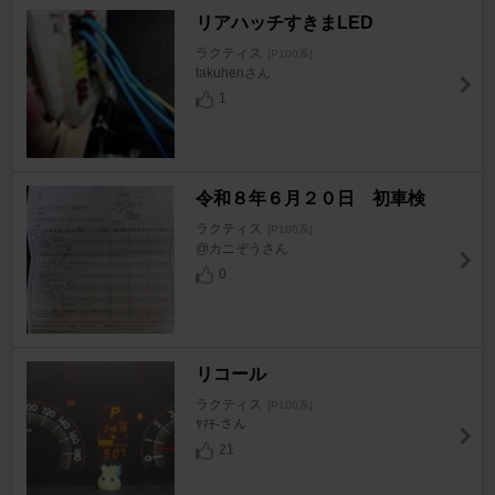
リアハッチすきまLED
ラクティス
[P100系]
takuhenさん
1
令和８年６月２０日 初車検
ラクティス
[P100系]
@カニぞうさん
0
リコール
ラクティス
[P100系]
ﾔﾏﾁ-さん
21