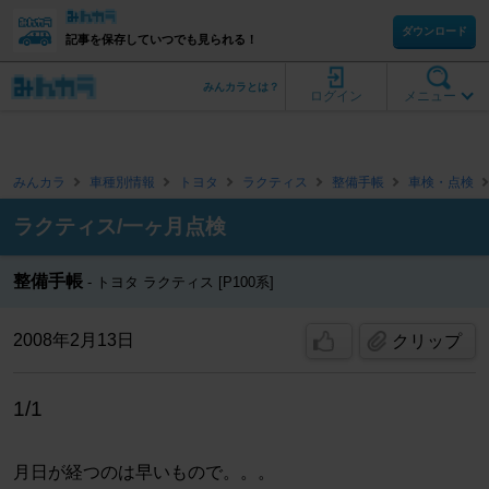
ダウンロード
記事を保存していつでも見られる！
みんカラとは？
ログイン
メニュー
みんカラ
車種別情報
トヨタ
ラクティス
整備手帳
車検・点検
ラクティス/一ヶ月点検
整備手帳
トヨタ ラクティス [P100系]
2008年2月13日
クリップ
1/1
月日が経つのは早いもので。。。