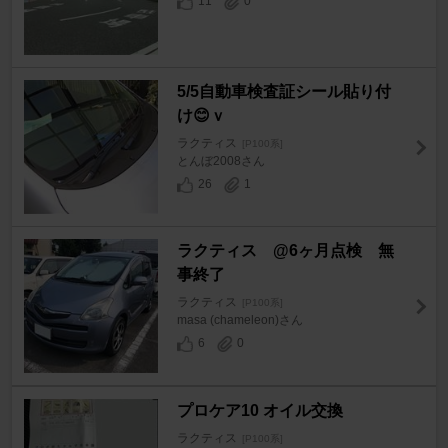
11
0
5/5自動車検査証シール貼り付
け😊ｖ
ラクティス
[P100系]
とんぼ2008さん
26
1
ラクティス @6ヶ月点検 無
事終了
ラクティス
[P100系]
masa (chameleon)さん
6
0
プロケア10 オイル交換
ラクティス
[P100系]