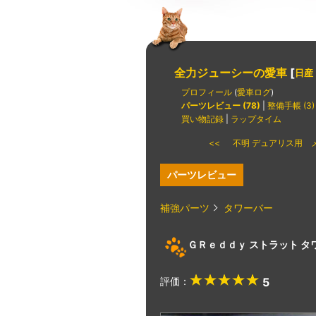
全力ジューシーの愛車
[
日産
プロフィール
(
愛車ログ
)
パーツレビュー (78)
|
整備手帳 (3)
買い物記録
|
ラップタイム
<< 不明 デュアリス用 
パーツレビュー
補強パーツ
タワーバー
ＧＲｅｄｄｙ ストラット 
評価：
5