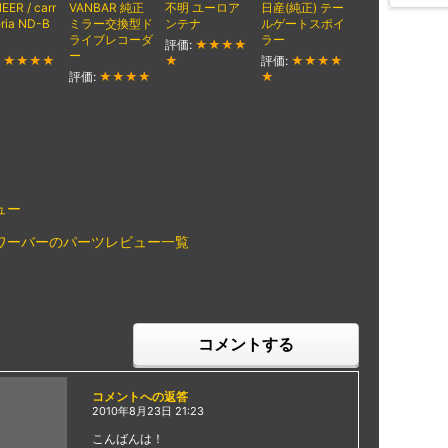
EER / carr
VANBAR 純正
不明 ユーロア
日産(純正) テー
ria ND-B
ミラー交換型ド
ンテナ
ルゲートスポイ
ライブレコーダ
ラー
評価:
★★★★
ー
:
★★★★
★
評価:
★★★★
評価:
★★★★
★
ュー
タワーバーのパーツレビュー一覧
コメントする
コメントへの返答
2010年8月23日 21:23
こんばんは！