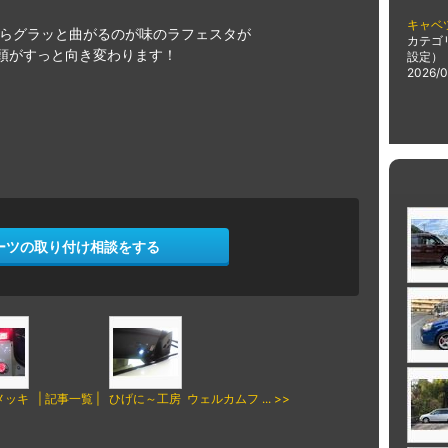
キャベ
てからグラッと曲がるのが味のラフェスタが
カテゴ
頭がすっと向き変わります！
設定）
2026/0
ーツの取り付け相談をする
メッキ
| 記事一覧 |
ひげに～工房 ウェルカムフ ... >>