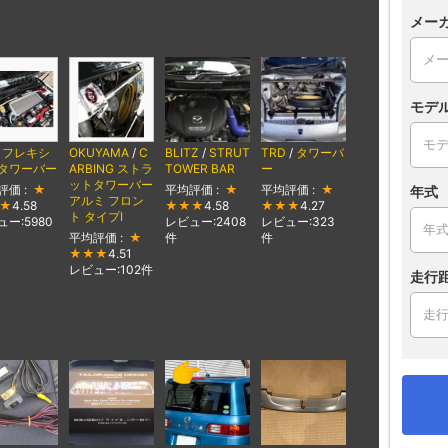
メー
モデ
/
フレキシ
OKUYAMA
/
C
BLITZ
/
STRUT
TRD
/
タワーバ
タワーバー
ARBING ストラ
TOWER BAR
ー
ットタワーバー
評価 :
★
平均評価 :
★
平均評価 :
★
年式
アルミ フロン
★
4.58
★★★
4.58
★★★
4.27
ト タイプⅠ
ー:5980
レビュー:2408
レビュー:323
平均評価 :
★
件
件
★★★
4.51
レビュー:102件
走行