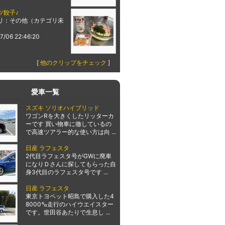
ツ餃子♪
リ：その他（カテゴリ未
7/06 22:46:20
[
他のクリップをチェック
]
愛車一覧
スズキ ソリオハイブリッド
ワゴンRを大きくしたリッターカ
ーです 買い物車に徹しているの
で高速ツアラー的な使い方は向 ...
日産 ラフェスタ
2代目ラフェスタ号がGWに廃車
になりＤさんに探してもらった自
身3代目のラフェスタ号です ...
日産 ラフェスタ
東京トヨペット昭島で購入した4
8000㌔走行のハイウエイスター
です。世田谷あたりで生息し ...