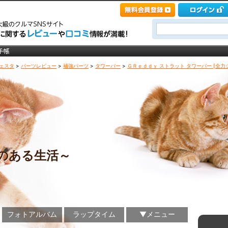
ェスタ
>
パーツレビュー
>
補強パーツ
>
タワーバー
>
ＧＲｅｄｄｙ ストラット タワーバー [全力
のある生活～
フォトアルバム
ラップタイム
▼メニュー