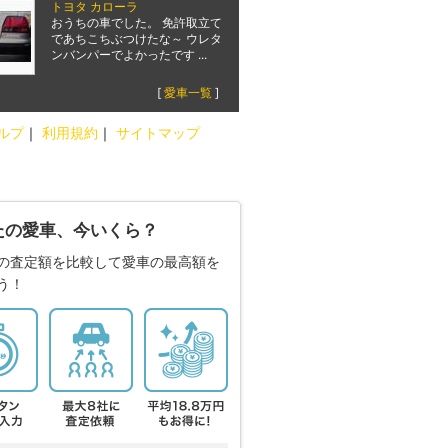
トヨタ カローラ
おうちの車でした。 免許取立て
であちこちぶつけたな～ ウレタ
ンバンパーでよかったです ...
[
愛車一覧
]
ルプ
｜
利用規約
｜
サイトマップ
たの愛車、今いくら？
の査定額を比較して愛車の最高額を
う！