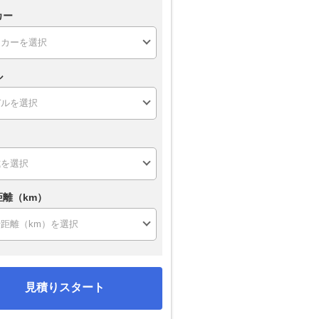
カー
ル
距離（km）
見積りスタート