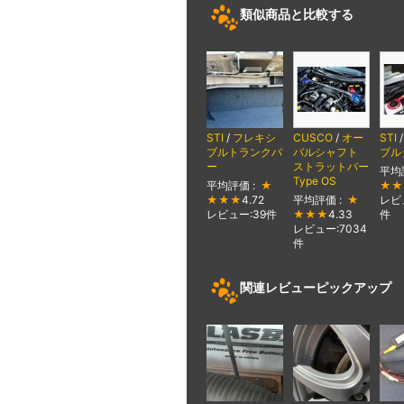
類似商品と比較する
STI
/
フレキシ
CUSCO
/
オー
STI
ブルトランクバ
バルシャフト
ブル
ー
ストラットバー
平均
Type OS
平均評価 :
★
★★
★★★
4.72
平均評価 :
★
レビュ
レビュー:39件
★★★
4.33
件
レビュー:7034
件
関連レビューピックアップ