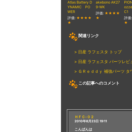
Atlas Battery D
akebono AK27
PION
YNAMIC PO
9-WK
ozze
WER
C1
評価:
★★★★
評価:
★★★★
★
評価
★
★
関連リンク
> 日産 ラフェスタ トップ
> 日産 ラフェスタ パーツレビ
> ＧＲｅｄｄｙ 補強パーツ 
この記事へのコメント
ＨＦＣ-０２
2010年8月23日 19:11
こんばんは