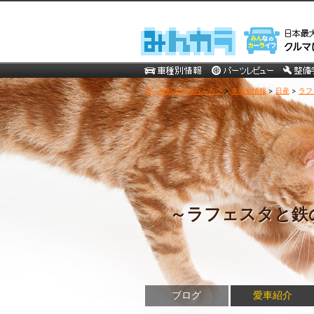
車・自動車SNSみんカラ
>
車種別情報
>
日産
>
ラフ
～ラフェスタと鉄
ブログ
愛車紹介