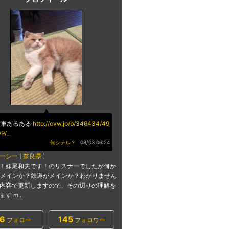
古車あるある
http://cvw.jp/b/346434/49
9/
」
何シテル？
08/03 06:24
ーシー
[
奈良県
]
！妹尾和夫です！のリスナーでしたが何か
;車がメインか？鉄道がメインか？わかりません
内容で更新しますので、その辺りの理解を
す m...
6
145
フォロー
フォロワー