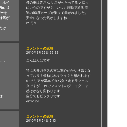
、ホイ
僕の車は皆さん サスがへたってる と口々
in、2
にいうのですが？、いつも通勤で通る 高
バーを
速の90度カーブが楽々で曲がれました。
は気が
安全になった気がしますね～
(^-^)Ｖ
たけ
コメントへの返答
2010年8月23日 22:32
．．
こんばんはです
特に天井ガラスの方は重心がかなり高くな
っており？横ねじれキツイ？と思われます
ので リアが基本ドタバタ？走るラフェス
タですが これでフロントのグニャグニャ
感はかなり変わります
は．．
自分でもビックリです
o(^o^)o♪
コメントへの返答
2010年8月24日 5:13