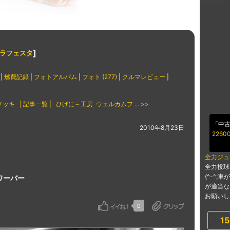
]
 ラフェスタ
|
燃費記録
|
フォトアルバム
|
フォト (277)
|
クルマレビュー
|
メッキ
| 記事一覧 |
ひげに～工房 ウェルカムフ ... >>
「中
2010年8月23日
22600
全力ジュ
全力投球
(^-^
タワーバー
が適当な
お願いしま
0
15