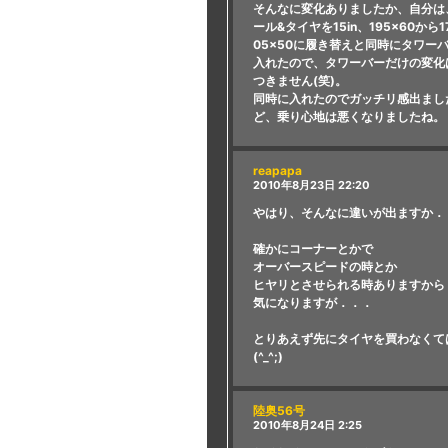
そんなに変化ありましたか、自分は
ール&タイヤを15in、195×60から17
05×50に履き替えと同時にタワー
入れたので、タワーバーだけの変化
つきません(笑)。
同時に入れたのでガッチリ感出まし
ど、乗り心地は悪くなりましたね。
reapapa
2010年8月23日 22:20
やはり、そんなに違いが出ますか．
確かにコーナーとかで
オーバースピードの時とか
ヒヤリとさせられる時ありますから
気になりますが．．．
とりあえず先にタイヤを買わなくて
(^_^;)
陸奥56号
2010年8月24日 2:25