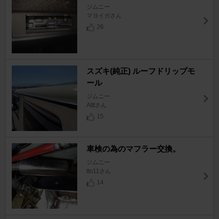
ジムニー
マヨイガさん
26
スズキ(純正) ルーフドリップモ
ール
ジムニー
Atttさん
15
車検の為のマフラー交換。
ジムニー
tto11さん
14