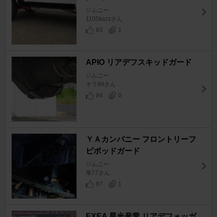
ジムニー
1105kazzさん
83
1
APIO リアデフスキッドガード
ジムニー
オラ99さん
84
0
ＹＡカンパニー フロントリーフ
ピポッドガード
ジムニー
隼77さん
87
1
EXEA 星光産業 リアデフォッガ