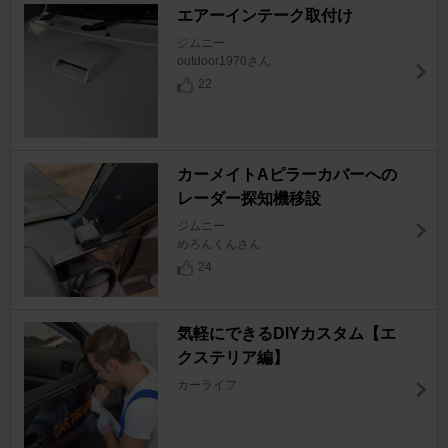
エアーインテーク取付け
ジムニー
outdoor1970さん
22
カーメイトAピラーカバーへの
レーダー探知機移設
ジムニー
めろんくんさん
24
気軽にできるDIYカスタム【エ
クステリア編】
カーライフ