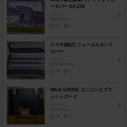
ーカバー EE-219
ジムニー
zabel77さん
69
1
スズキ(純正) フューエルタンク
カバー
ジムニー
RIDE-BLUEさん
39
6
WILD GOOSE エンジンスプラ
ッシュガード
ジムニー
TH.FSGさん
37
3