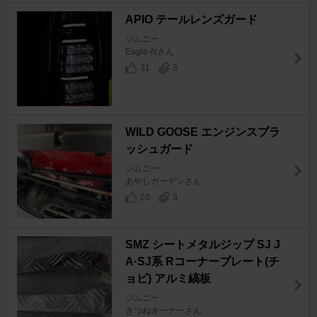
APIO テールレンズガード
ジムニー
Eagle-Nさん
31
3
WILD GOOSE エンジンスプラ
ッシュガード
ジムニー
あやしガーデンさん
20
3
SMZ シートメタルジップ SJ J
A·SJ系 Rコーナープレート(チ
ョビ) アルミ縞板
ジムニー
きつねオーナーさん