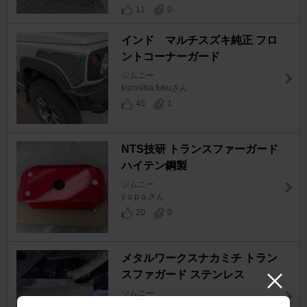
11
0
インド マルチスズキ純正 フロ
ントコーナーガード
ジムニー
kurosiba fukuさん
45
1
NTS技研 トランスファーガード
ハイテン鋼製
ジムニー
y u p a.さん
20
0
メタルワークスナカミチ トラン
スファガード ステンレス
ジムニー
vitabigさん