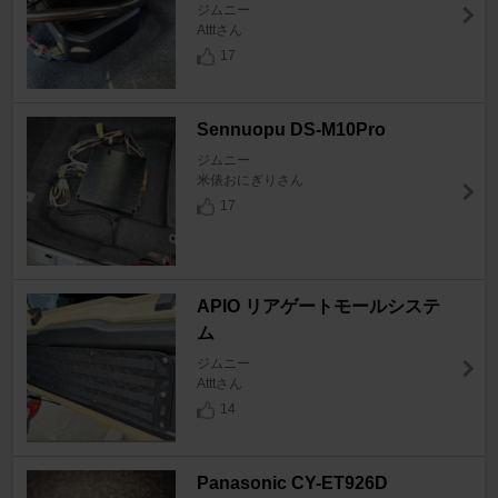
ジムニー
Atttさん
17
Sennuopu DS-M10Pro
ジムニー
米俵おにぎりさん
17
APIO リアゲートモールシステ
ム
ジムニー
Atttさん
14
Panasonic CY-ET926D