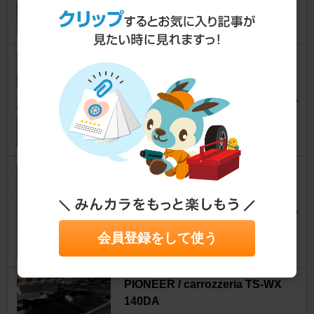
23
0
BLITZ Touch-LASER TL246R
ジムニー
マヨイガさん
25
不明 電源取り出しコネクター
ジムニー
Nooobさん
76
会員登録をして使う
PIONEER / carrozzeria TS-WX
140DA