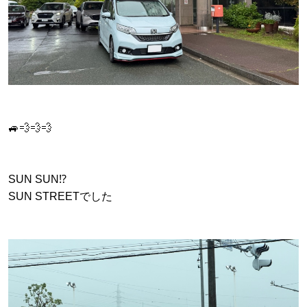
🚙💨💨💨
SUN SUN⁉
SUN STREETでした