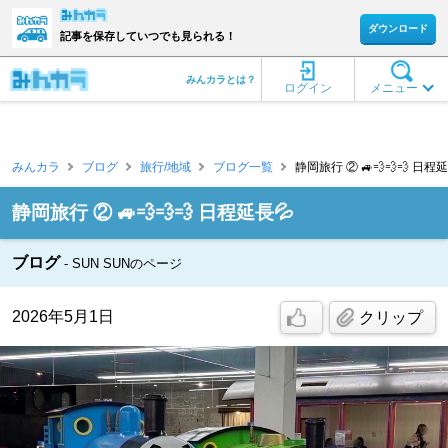
ダウンロード
記事を保存していつでも見られる！
みんカラとは？
ログイン
メニュー
みんカラ
ブログ
旅行/地域
ブログ一覧
静岡旅行 ② 🚙💨💨💨 日程延長
静岡旅行 ② 🚙💨💨💨 日程延長💦
ブログ
SUN SUNのページ
2026年5月1日
クリップ