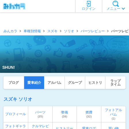
ログイン
メニュー
みんカラ
車種別情報
スズキ
ソリオ
パーツレビュー
パーツレビュ
SHUN!
ラップ
ブログ
愛車紹介
アルバム
グループ
ヒストリ
タイム
スズキ ソリオ
フォトアル
パーツ
整備
燃費
プロフィール
バム
(35)
(39)
(32)
(1)
フォトギャラ
クルマレビ
ヒストリー
愛車ログ
買い物