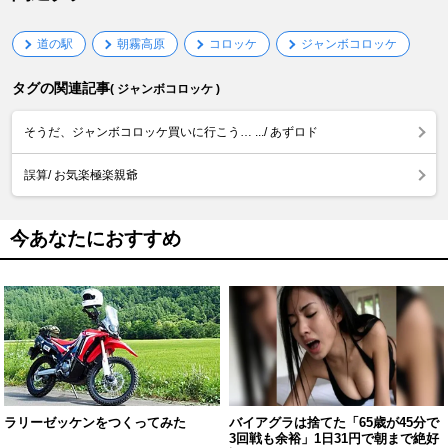
道の駅
朝霧高原
コロッケ
ジャンボコロッケ
タグの関連記事
( ジャンボコロッケ )
そうだ、ジャンボコロッケ買いに行こう… .../ あずロド
誤算/ お気楽極楽親爺
今あなたにおすすめ
ラリーゼッケンをつくってみた
バイアグラは捨てた「65歳が45分で
3回戦も余裕」1日31円で朝まで絶好