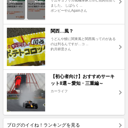
サムギョプサル風極厚豚カルビ焼肉売切て
ました。 しばらく ...
ボンビーやんAgainさん
関西…風？
うどんや鰻に関東風と関西風ってのがある
のは判るんですが…コ ...
釣月耕雲さん
【初心者向け】おすすめサーキ
ット8選～愛知・三重編～
カーライフ
ブログのイイね！ランキングを見る