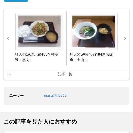
狂人のSA備忘録485名神高
狂人のSA備忘録484東名阪
速・黒丸 ...
道・大山 ...
記事一覧
ユーザー
masa@hb21s
この記事を見た人におすすめ