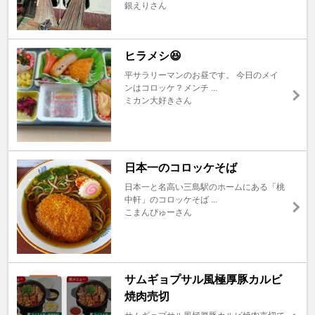
銀えりさん
ヒラメシ😆
平サラリーマンのお昼です。 今日のメイ
ンはコロッケ？メンチ ...
ミカン大好きさん
日本一のコロッケそば
日本一と名高い三島駅のホームにある「桃
中軒」のコロッケそば ...
こまんぴゅーさん
サムギョプサル風極厚豚カルビ
焼肉売切