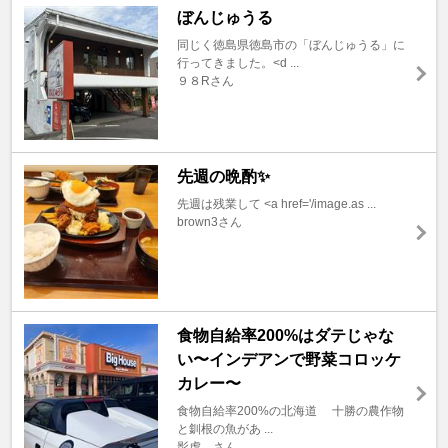
ぼんじゅうる
同じく徳島県徳島市の「ぼんじゅうる」に
行ってきました。<d ...
９８Rさん
先週の晩酌✨
先週は残業して <a href='/image.as ...
brown3さん
食物自給率200%はダテじゃな
い〜インデアンで野菜コロッケ
カレー〜
食物自給率200%の北海道 十勝の農作物
と釧根の魚があ ...
影虎。さん