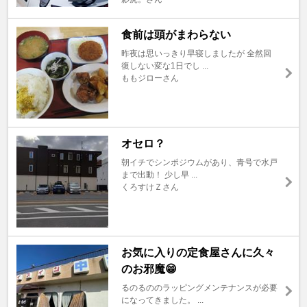
食前は頭がまわらない
昨夜は思いっきり早寝しましたが 全然回
復しない変な1日でし ...
ももジローさん
オセロ？
朝イチでシンポジウムがあり、青号で水戸
まで出動！ 少し早 ...
くろすけＺさん
お気に入りの定食屋さんに久々
のお邪魔😁
るのるののラッピングメンテナンスが必要
になってきました。 ...