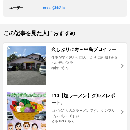
ユーザー
masa@hb21s
この記事を見た人におすすめ
久しぶりに寿～中島ブロイラー
仕事が早く終わり🙌久しぶりに唐揚げを食
べに寿に🤤 ラ ...
赤松中さん
114【塩ラーメン】グルメレポ
ート。
山岡家さんの塩ラーメンです。 シンプル
でおいしいですね。 ...
とも ucf31さん