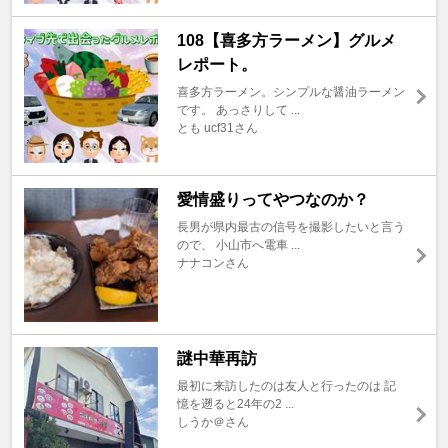
108【喜多方ラーメン】グルメ
レポート。
喜多方ラーメン。シンプルな醤油ラーメン
です。 あっさりして ...
とも ucf31さん
愛情盛りってやつなのか？
長男が県内最古の信号を撮影したいと言う
ので、 小山市へ電車 ...
ナナコンさん
謎中華再訪
最初に来訪したのは友人と行ったのは 記
憶を遡ると24年の2 ...
しうか＠さん