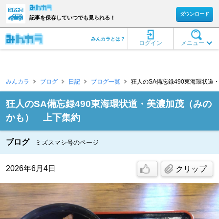
ダウンロード
記事を保存していつでも見られる！
みんカラとは？
ログイン
メニュー
みんカラ
ブログ
日記
ブログ一覧
狂人のSA備忘録490東海環状道・美
狂人のSA備忘録490東海環状道・美濃加茂（みの
かも） 上下集約
ブログ
ミズスマシ号のページ
2026年6月4日
クリップ