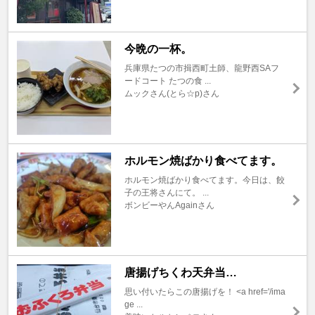
今晩の一杯。
兵庫県たつの市揖西町土師、龍野西SAフ
ードコート たつの食 ...
ムックさん(とら☆p)さん
ホルモン焼ばかり食べてます。
ホルモン焼ばかり食べてます。今日は、餃
子の王将さんにて。 ...
ボンビーやんAgainさん
唐揚げちくわ天弁当…
思い付いたらこの唐揚げを！ <a href='/ima
ge ...