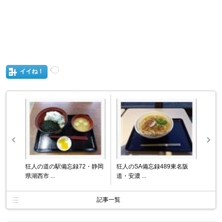
イイね！
狂人の道の駅備忘録72・静岡
狂人のSA備忘録489東名阪
県湖西市 ...
道・安濃 ...
記事一覧