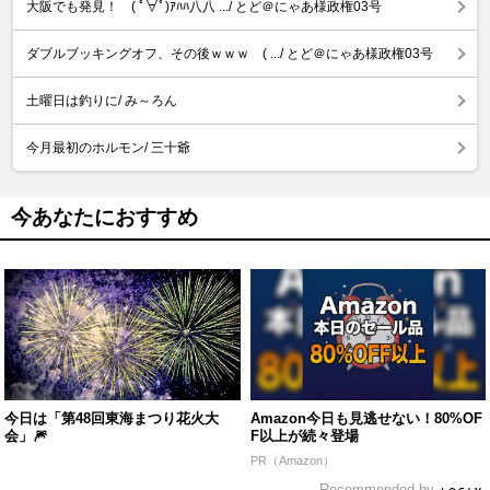
大阪でも発見！ ( ﾟ∀ﾟ)ｱﾊﾊ八八 .../ とど＠にゃあ様政権03号
ダブルブッキングオフ、その後ｗｗｗ ( .../ とど＠にゃあ様政権03号
土曜日は釣りに/ み～ろん
今月最初のホルモン/ 三十爺
今あなたにおすすめ
今日は「第48回東海まつり花火大
Amazon今日も見逃せない！80%OF
会」🎆
F以上が続々登場
PR（Amazon）
Recommended by