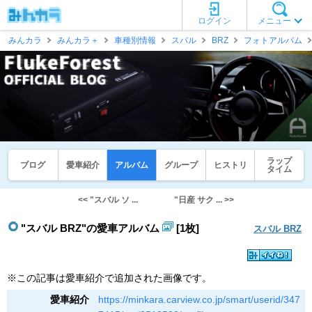
ログイン
メニュー
みんカラ
みんカラ＋
車種別情報
スバル
BRZ
フォトアルバム
ラップ
ブログ
愛車紹介
アルバム
グループ
ヒストリ
タイム
<< "スバル ソ ...
"日産 サク ... >>
"スバル BRZ"の愛車アルバム
[1枚]
スバル BRZ
※この記事は愛車紹介で追加された画像です。
愛車紹介
https://minkara.carview.co.jp/smart/userid/347