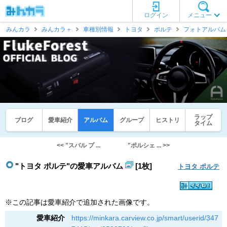
ログイン
メニュー
みんカラ
みんカラ＋
車種別情報
トヨタ
ポルテ
フォトアルバム
ラップ
ブログ
愛車紹介
アルバム
グループ
ヒストリ
タイム
<< "スバル プ ...
"ポルシェ ... >>
"トヨタ ポルテ"の愛車アルバム
[1枚]
トヨタ ポルテ
※この記事は愛車紹介で追加された画像です。
愛車紹介
https://minkara.carview.co.jp/smart/userid/347