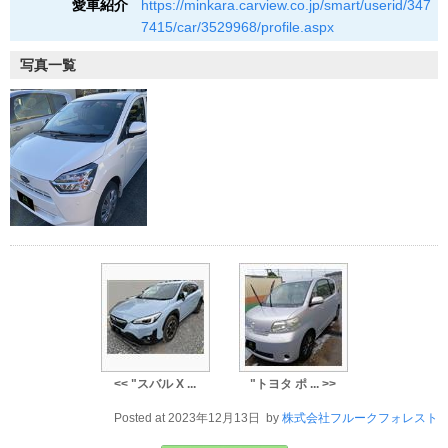
愛車紹介
https://minkara.carview.co.jp/smart/userid/347
7415/car/3529968/profile.aspx
写真一覧
<< "スバル X ...
"トヨタ ポ ... >>
Posted at 2023年12月13日 by
株式会社フルークフォレスト