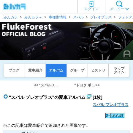
ログイン
メニュー
みんカラ
みんカラ＋
車種別情報
スバル
プレオプラス
フォトア
ラップ
ブログ
愛車紹介
アルバム
グループ
ヒストリ
タイム
<< "スバル X ...
"トヨタ ポ ... >>
"スバル プレオプラス"の愛車アルバム
[1枚]
スバル プレオプラス
※この記事は愛車紹介で追加された画像です。