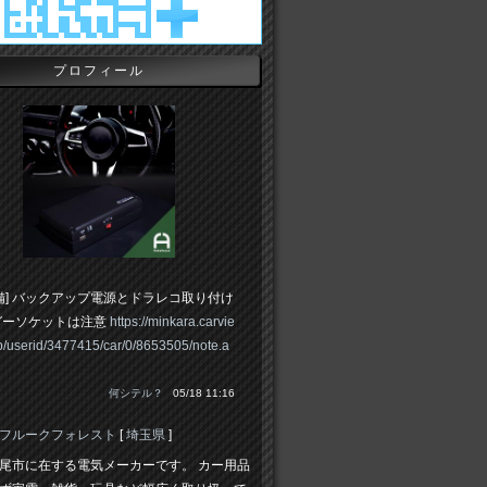
プロフィール
備] バックアップ電源とドラレコ取り付け
ガーソケットは注意
https://minkara.carvie
jp/userid/3477415/car/0/8653505/note.a
何シテル？
05/18 11:16
フルークフォレスト
[
埼玉県
]
尾市に在する電気メーカーです。 カー用品