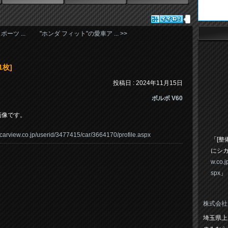
ーツ ...
"ホンダ フィット"の愛車ア ... >>
1枚]
投稿日 : 2024年11月15日
ボルボ V60
画像です。
.carview.co.jp/userid/3477415/car/3664170/profile.aspx
「[整
にシ
w.co.
spx
」
株式会社
埼玉県上