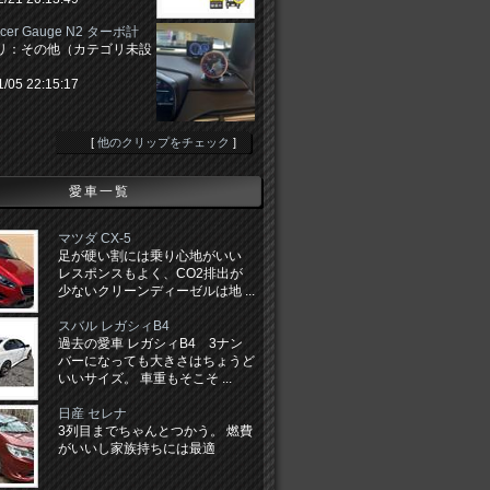
Racer Gauge N2 ターボ計
リ：その他（カテゴリ未設
1/05 22:15:17
[
他のクリップをチェック
]
愛車一覧
マツダ CX-5
足が硬い割には乗り心地がいい
レスポンスもよく、CO2排出が
少ないクリーンディーゼルは地 ...
スバル レガシィB4
過去の愛車 レガシィB4 3ナン
バーになっても大きさはちょうど
いいサイズ。 車重もそこそ ...
日産 セレナ
3列目までちゃんとつかう。 燃費
がいいし家族持ちには最適