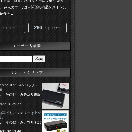
ず家電、雑貨、玩具など幅広く取り扱って
。 みんカラ?では車関係の商品をメインに
介を...
296
フォロー
フォロワー
ユーザー内検索
リンク・クリップ
 Forest DRB-24A バックア
源
リ：その他（カテゴリ未設
2/23 10:29:37
動車でもバッテリーは上が
よ。
リ：その他（カテゴリ未設
2/21 20:13:49