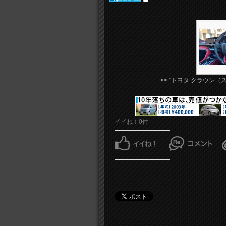
<< "トヨタ クラウン（スポ
イイね！0件