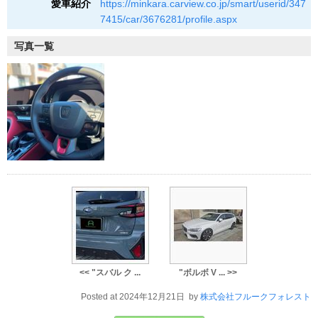
愛車紹介
https://minkara.carview.co.jp/smart/userid/347
7415/car/3676281/profile.aspx
写真一覧
<< "スバル ク ...
"ボルボ V ... >>
Posted at 2024年12月21日 by
株式会社フルークフォレスト