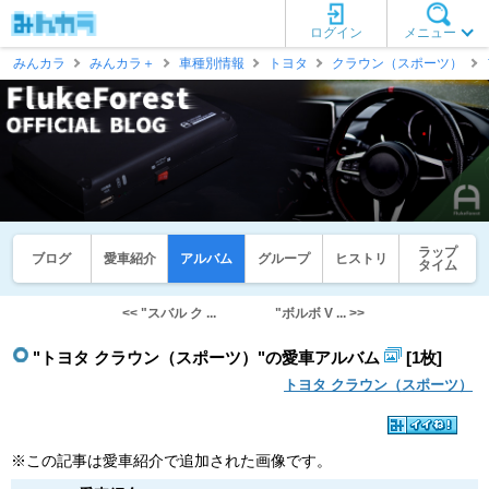
ログイン
メニュー
みんカラ
みんカラ＋
車種別情報
トヨタ
クラウン（スポーツ）
ラップ
ブログ
愛車紹介
アルバム
グループ
ヒストリ
タイム
<< "スバル ク ...
"ボルボ V ... >>
"トヨタ クラウン（スポーツ）"の愛車アルバム
[1枚]
トヨタ クラウン（スポーツ）
※この記事は愛車紹介で追加された画像です。