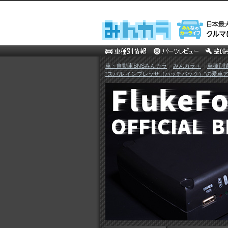
車・自動車SNSみんカラ
>
みんカラ＋
>
車種別
"スバル インプレッサ（ハッチバック）"の愛車ア