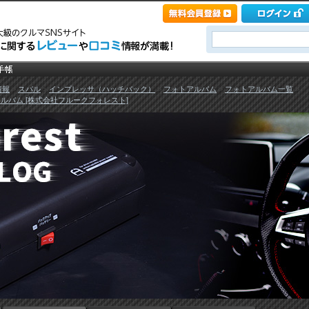
情報
>
スバル
>
インプレッサ（ハッチバック）
>
フォトアルバム
>
フォトアルバム一覧
>
ルバム [株式会社フルークフォレスト]