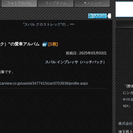
フォトアルバム
ラップタイム
▼メニュー
"スバル クロストレック"の ... >>
ック）"の愛車アルバム
[1枚]
投稿日 : 2025年03月03日
スバル インプレッサ（ハッチバック）
画像です。
.carview.co.jp/userid/3477415/car/3703936/profile.aspx
「[整
にシ
w.co.
spx
」
株式会社
埼玉県上