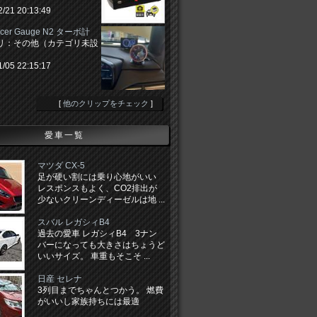
2/21 20:13:49
Racer Gauge N2 ターボ計
リ：その他（カテゴリ未設
1/05 22:15:17
[
他のクリップをチェック
]
愛車一覧
マツダ CX-5
足が硬い割には乗り心地がいい
レスポンスもよく、CO2排出が
少ないクリーンディーゼルは地 ...
スバル レガシィB4
過去の愛車 レガシィB4 3ナン
バーになっても大きさはちょうど
いいサイズ。 車重もそこそ ...
日産 セレナ
3列目までちゃんとつかう。 燃費
がいいし家族持ちには最適