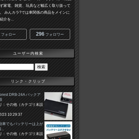
ず家電、雑貨、玩具など幅広く取り扱って
。 みんカラ?では車関係の商品をメインに
介を...
296
フォロー
フォロワー
ユーザー内検索
リンク・クリップ
 Forest DRB-24A バックア
源
リ：その他（カテゴリ未設
2/23 10:29:37
動車でもバッテリーは上が
よ。
リ：その他（カテゴリ未設