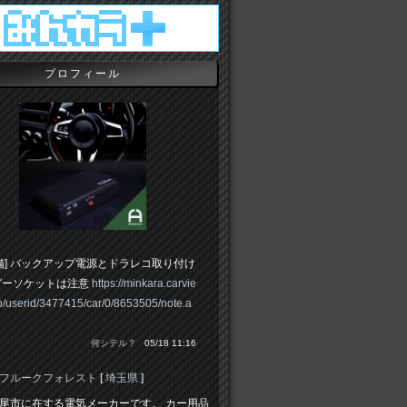
プロフィール
備] バックアップ電源とドラレコ取り付け
ガーソケットは注意
https://minkara.carvie
jp/userid/3477415/car/0/8653505/note.a
何シテル？
05/18 11:16
フルークフォレスト
[
埼玉県
]
尾市に在する電気メーカーです。 カー用品