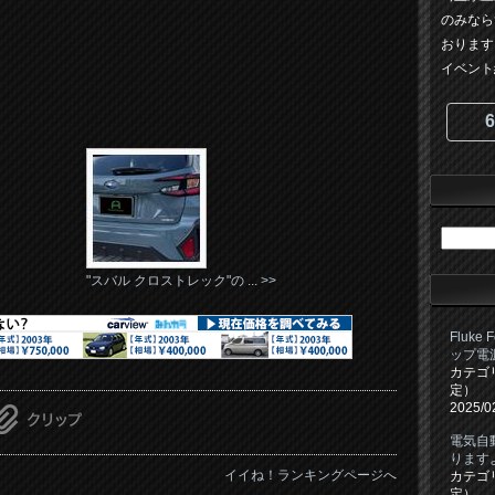
のみなら
おります
イベント紹
6
"スバル クロストレック"の ... >>
Fluke
ップ電
カテゴ
定）
2025/0
電気自
ります
イイね！ランキングページへ
カテゴ
定）