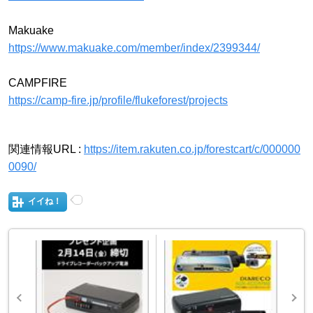
Makuake
https://www.makuake.com/member/index/2399344/
CAMPFIRE
https://camp-fire.jp/profile/flukeforest/projects
関連情報URL :
https://item.rakuten.co.jp/forestcart/c/000000
0090/
イイね！