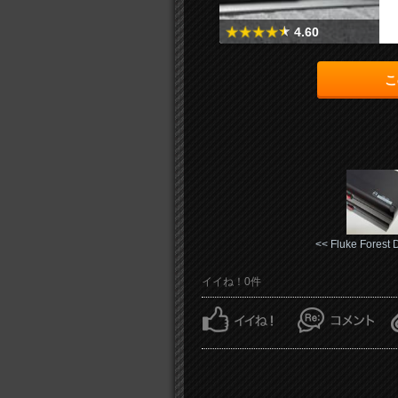
4.60
こ
<< Fluke Forest D 
イイね！0件