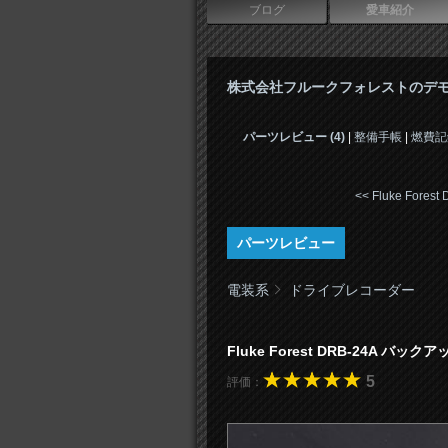
ブログ
愛車紹介
株式会社フルークフォレストのデ
パーツレビュー (4)
|
整備手帳
|
燃費記
<< Fluke Forest D 
パーツレビュー
電装系
ドライブレコーダー
Fluke Forest DRB-24A バッ
5
評価：