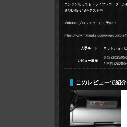
エンジン切ってもドライブレコーダーが
新型DRB-24Bをテスト中
Makuakeプロジェクトにて予約中
https://www.makuake.com/project/drb-24
入手ルート
ネットショッ
最新 (2025/
レビュー履歴
2 回目 (2025
このレビューで紹介