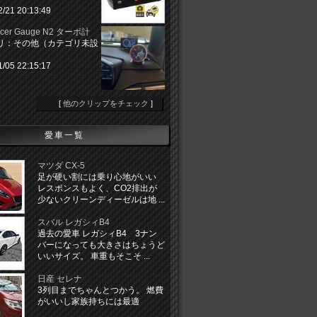
2/21 20:13:49
Racer Gauge N2 ターボ計
リ：その他（カテゴリ未設
1/05 22:15:17
[
他のクリップをチェック
]
愛車一覧
マツダ CX-5
足が硬い割には乗り心地がいい
レスポンスもよく、CO2排出が
少ないクリーンディーゼルは地 ...
スバル レガシィB4
過去の愛車 レガシィB4 3ナン
バーになっても大きさはちょうど
いいサイズ。 車重もそこそ ...
日産 セレナ
3列目までちゃんとつかう。 燃費
がいいし家族持ちには最適