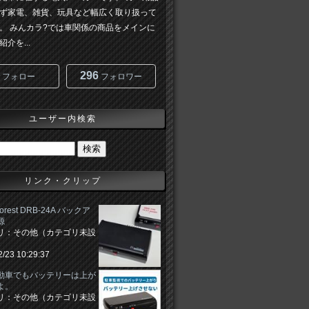
ず家電、雑貨、玩具など幅広く取り扱って
。 みんカラ?では車関係の商品をメインに
介を...
296
フォロー
フォロワー
ユーザー内検索
リンク・クリップ
 Forest DRB-24A バックア
源
リ：その他（カテゴリ未設
2/23 10:29:37
動車でもバッテリーは上が
よ。
リ：その他（カテゴリ未設