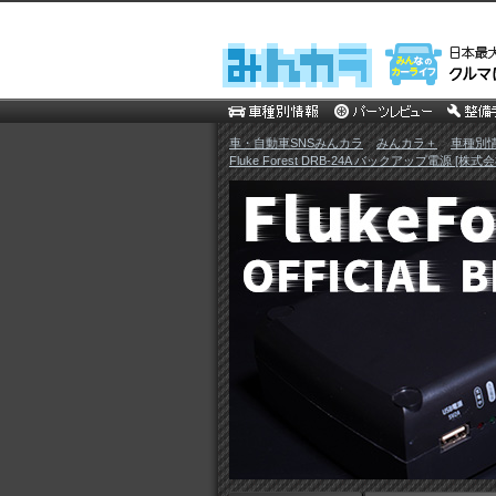
車・自動車SNSみんカラ
>
みんカラ＋
>
車種別
Fluke Forest DRB-24A バックアップ電源 