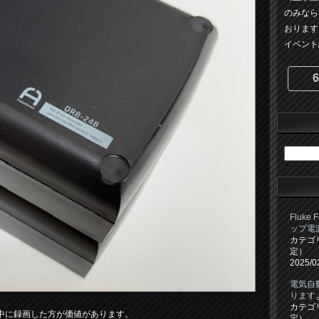
のみなら
おります
イベント紹
6
Fluke
ップ電
カテゴ
定）
2025/0
電気自
ります
カテゴ
中に録画した方が価値があります。
定）