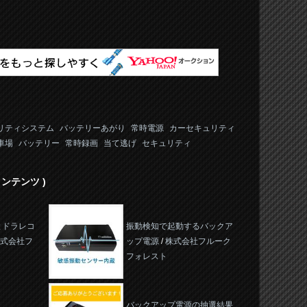
リティシステム
バッテリーあがり
常時電源
カーセキュリティ
車場
バッテリー
常時録画
当て逃げ
セキュリティ
ンテンツ )
とドラレコ
振動検知で起動するバックア
式会社フ
ップ電源
/
株式会社フルーク
フォレスト
バックアップ電源の抽選結果