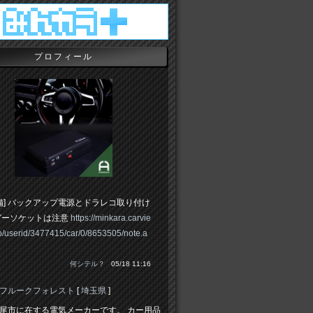
プロフィール
備] バックアップ電源とドラレコ取り付け
ガーソケットは注意
https://minkara.carvie
jp/userid/3477415/car/0/8653505/note.a
何シテル？
05/18 11:16
フルークフォレスト
[
埼玉県
]
尾市に在する電気メーカーです。 カー用品