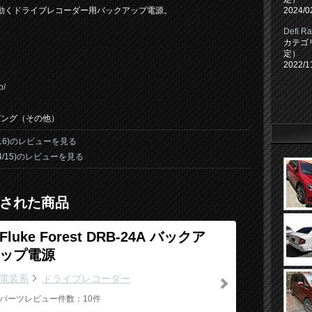
2024/0
動くドライブレコーダー用バックアップ電源。
Defi 
カテゴ
定）
2022/1
b/
ピング（その他）
05/16)のレビューを見る
/04/15)のレビューを見る
された商品
Fluke Forest DRB-24A バックア
ップ電源
電装系
ドライブレコーダー
パーツレビュー件数：10件