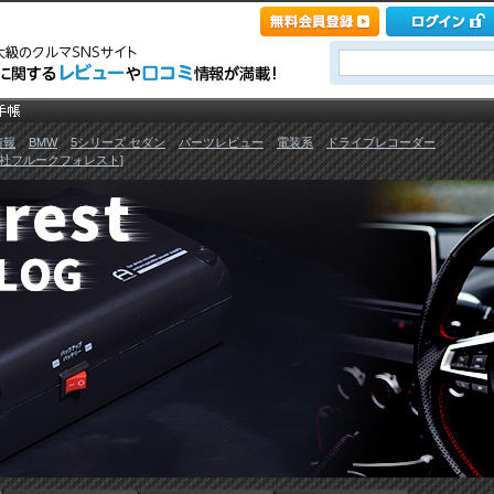
情報
>
BMW
>
5シリーズ セダン
>
パーツレビュー
>
電装系
>
ドライブレコーダー
>
[株式会社フルークフォレスト]