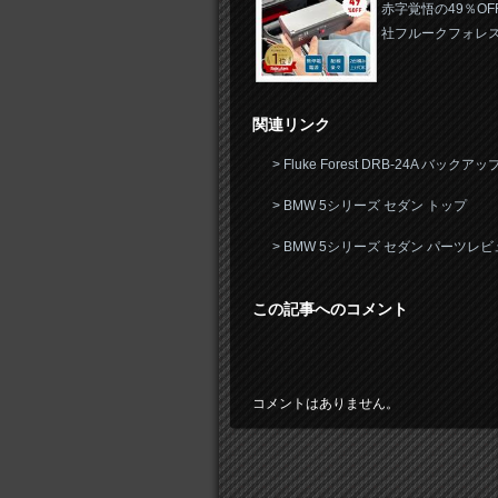
赤字覚悟の49％OF
社フルークフォレ
関連リンク
> Fluke Forest DRB-24A バッ
> BMW 5シリーズ セダン トップ
> BMW 5シリーズ セダン パーツレ
この記事へのコメント
コメントはありません。