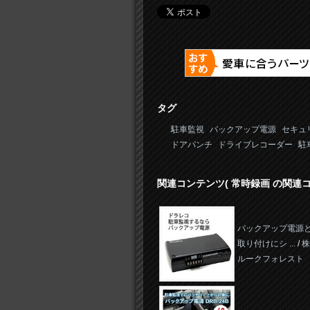
タグ
駐車監視
バックアップ電源
セキュ
ドアパンチ
ドライブレコーダー
駐
関連コンテンツ
( 常時録画 の関連コ
バックアップ電源
取り付けにシ ...
/
株
ルークフォレスト