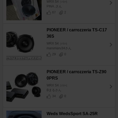
WRX S4
[VBH]
PINA..さん
67
2
PIONEER / carrozzeria TS-C17
36S
WRX S4
[VBH]
marumaru34さん
29
0
PIONEER / carrozzeria TS-Z90
0PRS
WRX S4
[VBH]
Bまるさん
34
0
Weds WedsSport SA-25R