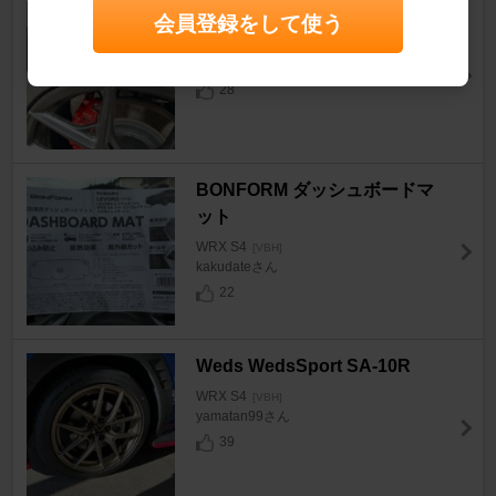
HANKOOK VENTUS evo
会員登録をして使う
WRX S4
[VBH]
S.hさん
28
BONFORM ダッシュボードマ
ット
WRX S4
[VBH]
kakudateさん
22
Weds WedsSport SA-10R
WRX S4
[VBH]
yamatan99さん
39