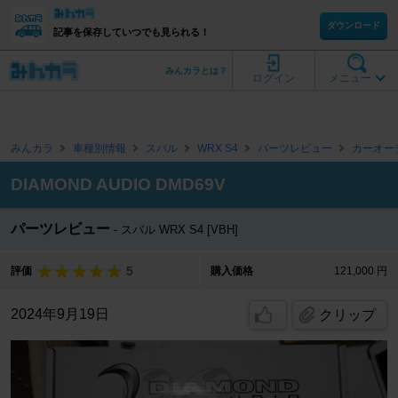
ダウンロード
記事を保存していつでも見られる！
みんカラとは？
ログイン
メニュー
みんカラ
車種別情報
スバル
WRX S4
パーツレビュー
カーオー
DIAMOND AUDIO DMD69V
パーツレビュー
スバル WRX S4 [VBH]
5
評価
購入価格
121,000 円
2024年9月19日
クリップ