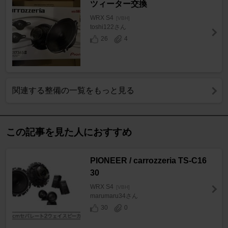
ツィーター交換
WRX S4
[VBH]
toshi122さん
26
4
関連する整備の一覧をもっと見る
この記事を見た人におすすめ
PIONEER / carrozzeria TS-C16
30
WRX S4
[VBH]
marumaru34さん
30
0