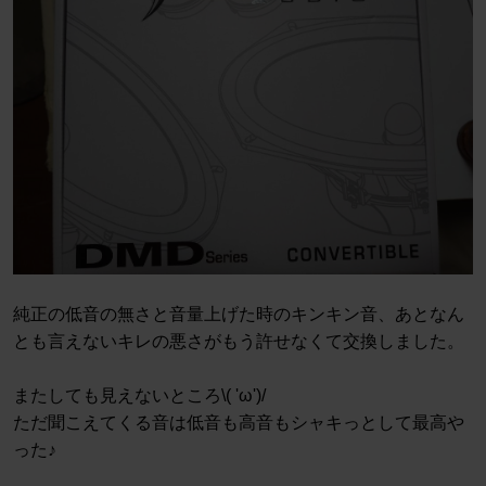
純正の低音の無さと音量上げた時のキンキン音、あとなん
とも言えないキレの悪さがもう許せなくて交換しました。
またしても見えないところ\( 'ω')/
ただ聞こえてくる音は低音も高音もシャキっとして最高や
った♪