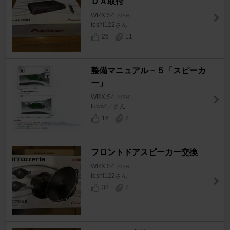
ＤＡ取付
WRX S4
[VBH]
toshi122さん
26
11
整備マニュアル－５「スピーカ
ー」
WRX S4
[VBH]
tuws4／さん
16
8
フロントドアスピーカー交換
WRX S4
[VBH]
toshi122さん
38
7