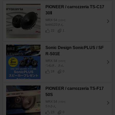
PIONEER / carrozzeria TS-C17
30Ⅱ
WRX S4
[VBH]
toshi122さん
22
1
Sonic Design SonicPLUS / SF
R-S01E
WRX S4
[VBH]
つねき。さん
24
0
PIONEER / carrozzeria TS-F17
50S
WRX S4
[VBH]
S.hさん
23
0