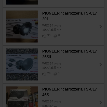
PIONEER / carrozzeria TS-C17
30Ⅱ
WRX S4
[VBH]
碧い六連星さん
33
0
PIONEER / carrozzeria TS-C17
36SⅡ
WRX S4
[VBH]
碧い六連星さん
28
1
PIONEER / carrozzeria TS-C17
46S
WRX S4
[VBH]
@doraさん