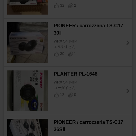
32
2
PIONEER / carrozzeria TS-C17
30Ⅱ
WRX S4
[VBH]
エルやすさん
30
1
PLANTER PL-1648
WRX S4
[VBH]
コーダイさん
12
0
PIONEER / carrozzeria TS-C17
36SⅡ