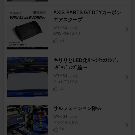
AXIS-PARTS GT-DTYカーボン
エアスクープ
WRX S4
[VBH]
AXIS PARTSさん
76
キリリとLED化!!〜ﾗｲｾﾝｽﾗﾝﾌﾟ、
ﾗｹﾞｯｼﾞﾗﾝﾌﾟ編〜
WRX S4
[VBH]
チョビすけさん
31
サルフェーション除去
WRX S4
[VBH]
マックさんさん
14