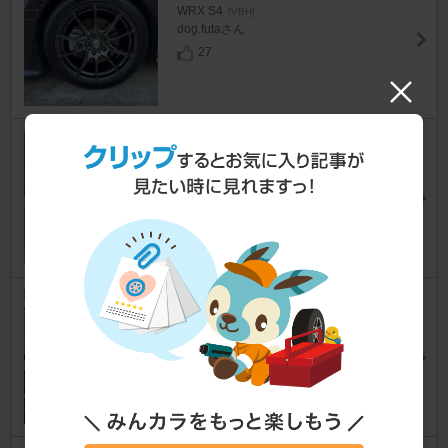
WRX S4
[VBH]
dog.futaさん
27
スバル(純正) ハーマンカードン
エンブレム
WRX S4
[VBH]
アンドロー梅田さん
24
Sunland ダッシュボードマット
WRX S4
[VBH]
Mr.ぶるーさん
102