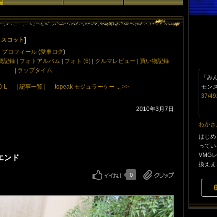
]
 スコット
プロフィール
(
愛車ログ
)
費記録
|
フォトアルバム
|
フォト (6)
|
クルマレビュー
|
買い物記録
|
ラップタイム
「み
モン
-L
| 記事一覧 |
topeak モジュラーケー ... >>
37/49
2010年3月7日
わかさ
はじめ
っている
VMG
ーエンド
換えま..
0