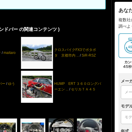
あな
複数社
調べよ
エンドバー の関連コンテンツ )
クロスバイクFX3でポタポ
け
/
maitaro
タ 京都市内 ...
/
SiR-RSZ
メー
バー
/
ゆう
HUMP ERT ３６０ロングバ
ーエン ...
/
セリカＴＡ４５
モデ
年式