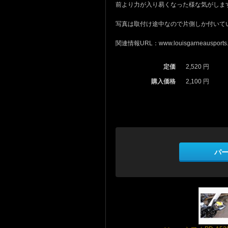
前より力が入り易くなった様な気がしま
写真は取付け途中なので片側しか付いて
関連情報URL：www.louisgarneausports.com/
定価
2,520 円
購入価格
2,100 円
パ