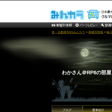
車・自動車SNSみんカラ
>
車種別情報
>
輸
わかさん＠RP8の部屋
ブログ
愛車紹介