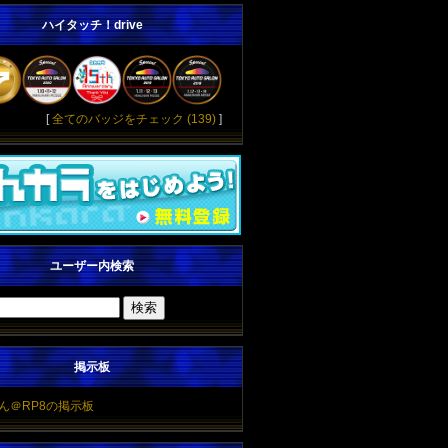
ハイタッチ！drive
[
全てのバッジをチェック (139)
]
ユーザー内検索
掲示板
ん＠RP8の掲示板