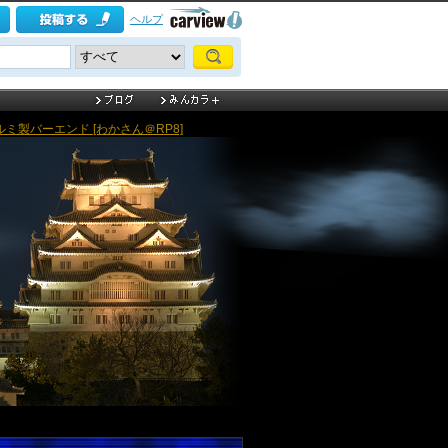
ヘルプ
ルミ製バーエンド [わかさん＠RP8]