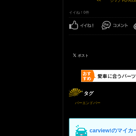
<< シマノ PD-A530
イイね！0件
タグ
バーエンドバー
carview!の