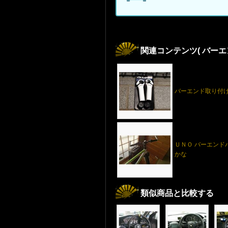
関連コンテンツ
( バー
バーエンド取り付
ＵＮＯ バーエンド
かな
類似商品と比較する