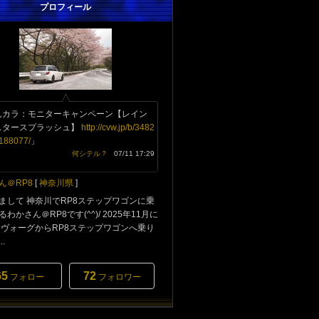
プロフィール
んカラ：モニターキャンペーン【レイン
スタースプラッシュ】
http://cvw.jp/b/3482
188077/
」
何シテル？
07/11 17:29
ん＠RP8
[
神奈川県
]
まして 神奈川でRP8ステップワゴンに乗
わかさん＠RP8です(^^)/ 2025年11月に
レヴォーグからRP8ステップワゴンへ乗り
.
65
72
フォロー
フォロワー