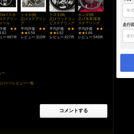
Exe
/
スポ
トヨタ(純
トヨタ(純
ホンダ(純
ステアリン
正)
/
ステアリン
正)
/
ウッドコン
正)
/
本革/革巻
イール
グ
ビステアリング
ステアリング
走行
評価 :
★★
平均評価 :
★★
平均評価 :
★★
平均評価 :
★★
4.62
★★
4.59
★★
4.62
★★
4.66
ュー:687件
レビュー:310件
レビュー:427件
レビュー:549件
ュー
グのパーツレビュー一覧
コメントする