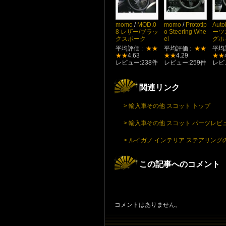
momo
/
MOD.0
momo
/
Prototip
Auto
8 レザー/ブラッ
o Steering Whe
ーツ
クスポーク
el
グホ
平均評価 :
★★
平均評価 :
★★
平均
★★
4.63
★★
4.29
★★
レビュー:238件
レビュー:259件
レビ
関連リンク
> 輸入車その他 スコット トップ
> 輸入車その他 スコット パーツレビ
> ルイガノ インテリア ステアリン
この記事へのコメント
コメントはありません。