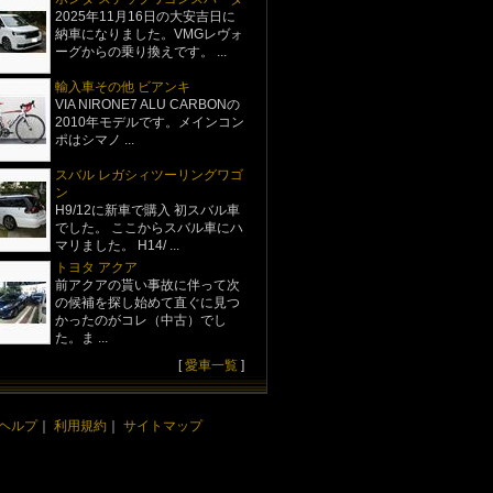
2025年11月16日の大安吉日に
納車になりました。VMGレヴォ
ーグからの乗り換えです。 ...
輸入車その他 ビアンキ
VIA NIRONE7 ALU CARBONの
2010年モデルです。メインコン
ポはシマノ ...
スバル レガシィツーリングワゴ
ン
H9/12に新車で購入 初スバル車
でした。 ここからスバル車にハ
マリました。 H14/ ...
トヨタ アクア
前アクアの貰い事故に伴って次
の候補を探し始めて直ぐに見つ
かったのがコレ（中古）でし
た。ま ...
[
愛車一覧
]
ヘルプ
｜
利用規約
｜
サイトマップ