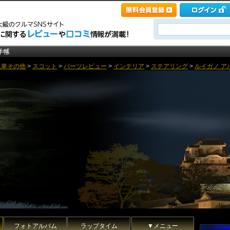
入車その他
>
スコット
>
パーツレビュー
>
インテリア
>
ステアリング
>
ルイガノ ア
フォトアルバム
ラップタイム
▼メニュー