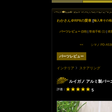
わかさん＠RP8の愛車
[
輸入車その他
パーツレビュー (10)
|
整備手帳 (1)
|
燃
<< シマノ PD-A530
パーツレビュー
インテリア
ステアリング
ルイガノ アルミ製バ
評価：
5