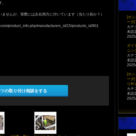
す。
いませんが、実際には左右両方に付いています（当たり前か？）
[ホ
ーダ]
product_info.php/manufacturers_id/15/products_id/901
カテ
未設
2025/
ダイ
ニン
カテ
未設
2025/
[ホ
ーダ
り外
カテ
ーツの取り付け相談をする
未設
2025/