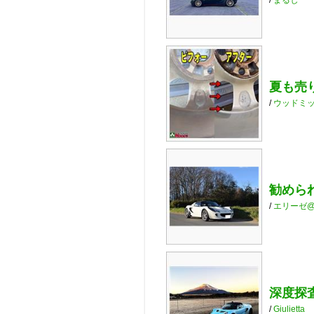
夏も売り
/
ウッドミ
勧めら
/
エリーゼ@
深度探
/
Giulietta