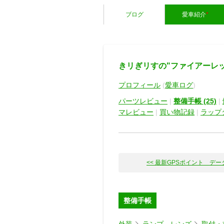
ブログ
愛車紹介
*
きリぎリすの"ファイアーレッ
プロフィール
(
愛車ログ
)
パーツレビュー
|
整備手帳 (25)
|
マレビュー
|
買い物記録
|
ラップ
<< 最新GPSポイント デー
整備手帳