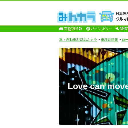
車・自動車SNSみんカラ
>
車種別情報
>
ロ
Love can move