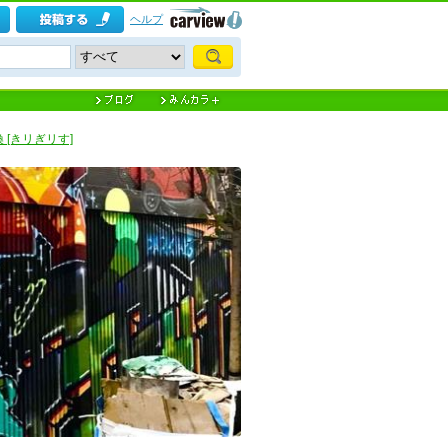
ヘルプ
 [きリぎリす]