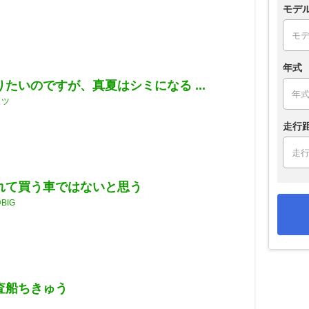
モデ
年式
たいのですが、真夏はシミになる ...
ッツ
走行
れて買う車ではないと思う
BIG
査船ちきゅう