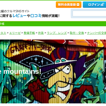
ータス
>
エリーゼ
>
整備手帳
>
外装
>
ランプ、レンズ
>
取付・交換
>
ナンバー灯交換
 mountains!