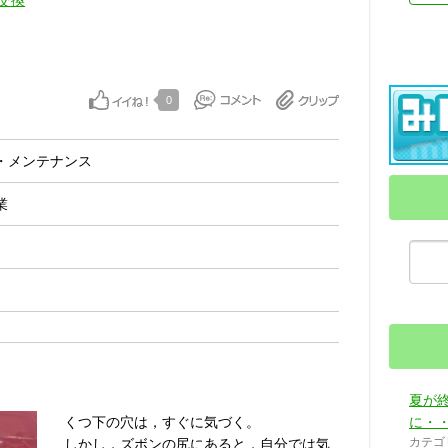
交換
0
・メンテナンス
業
夏が
くつ下の穴は，すぐに気づく。
に・・
カテゴ
しかし，ズボンの尻にあると，自分では気