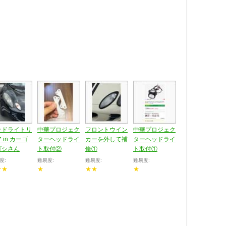
ッドライトリ
中華プロジェク
フロントウイン
中華プロジェク
 in カーゴ
ターヘッドライ
カーを外して補
ターヘッドライ
ゴシさん
ト取付②
修①
ト取付①
度:
難易度:
難易度:
難易度:
★★
★
★★
★