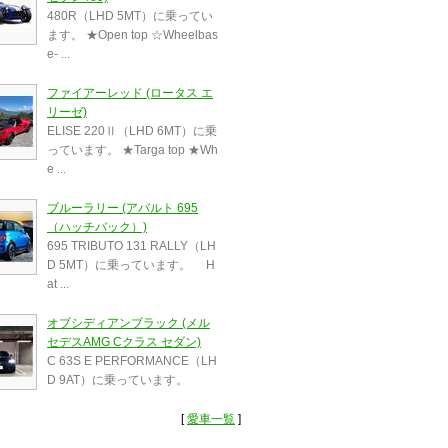
480R（LHD 5MT）に乗ってい
ます。 ★Open top ☆Wheelbas
e- ...
ファイアーレッド (ロータス エ
リーゼ)
ELISE 220Ⅱ（LHD 6MT）に乗
っています。 ★Targa top ★Wh
e ...
ブルーラリー (アバルト 695
（ハッチバック）)
695 TRIBUTO 131 RALLY（LH
D 5MT）に乗っています。 H
at ...
オブシディアンブラック (メル
セデスAMG Cクラス セダン)
C 63S E PERFORMANCE（LH
D 9AT）に乗っています。
[
愛車一覧
]