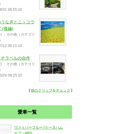
）
8/31 06:55:10
のうなぎとニッコウ
 (後編)
リ：その他（カテゴリ
）
7/12 06:11:10
ッチラベルの自作
リ：その他（カテゴリ
）
5/26 09:25:32
[
他のクリップをチェック
]
愛車一覧
ヴァイパーブルー (ケータハム
セブン480)