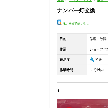
外装
ランプ、レンズ
取付・
ナンバー灯交換
他の整備手帳を見る
目的
修理・故障
作業
ショップ作
難易度
初級
作業時間
30分以内
1