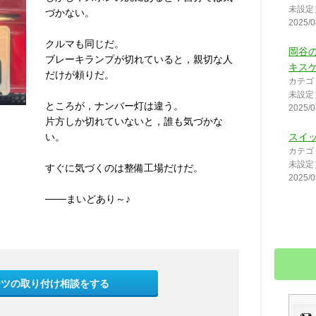
未設定
づかない。
2025/0
クルマも同じだ。
岡谷
ブレーキランプが切れていると，親切な人
キスゲ
だけが頼りだ。
カテゴ
未設定
ところが，ナンバー灯は違う。
2025/0
片方しか切れていないと，誰も気づかな
い。
スイ
カテゴ
未設定
すぐに気づくのは整備工場だけだ。
2025/0
───まいどあり～♪
ーツの取り付け相談をする