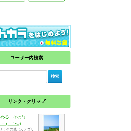
ユーザー内検索
リンク・クリップ
終わる、その前
・ ( ´･ω)
リ：その他（カテゴリ