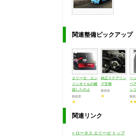
関連整備ピックアップ
エリーゼ エン
純正ステアリン
ヘ
ジンオイルの確
グ交換
ペア
認したのよ
シ
難易度:
★
難易度:
難易
★
★
関連リンク
> ロータス エリーゼ トップ