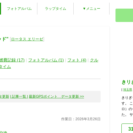
フォトアルバム
ラップタイム
▼メニュー
ド"
[
]
ロータス エリーゼ
燃費記録 (17)
|
フォトアルバム (1)
|
フォト (4)
|
クル
タイム
きリ
[
埼玉県
タ更新
| 記事一覧 |
最新GPSポイント データ更新 >>
きりぎ
す。 
ロ）の
た。 サ
作業日：2026年3月26日
3